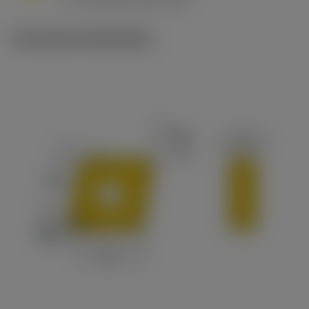
c
Technische illustraties