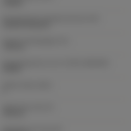
roughing
Montagestijlcode wisselplaat (metrisch)
(IFS)
Cylindrical fixing hole
Diameter bevestigingsgat
(D1)
7,925 mm
Wisselplaatgrootte en vorm
(CUTINT_SIZESHAPE)
CN1906
Snijkant telling
(CEDC)
2
Ingeschreven cirkel
(IC)
19,05 mm
Wisselplaat vorm code
(SC)