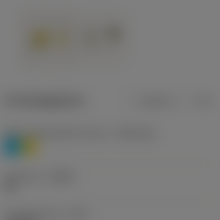
Productgegevens
Metrisch
Inch
Materiaalklassificatie niveau 1
(TMC1ISO)
P
M
Geometrie
(CBMD)
HR
Type bewerking
(CTPT)