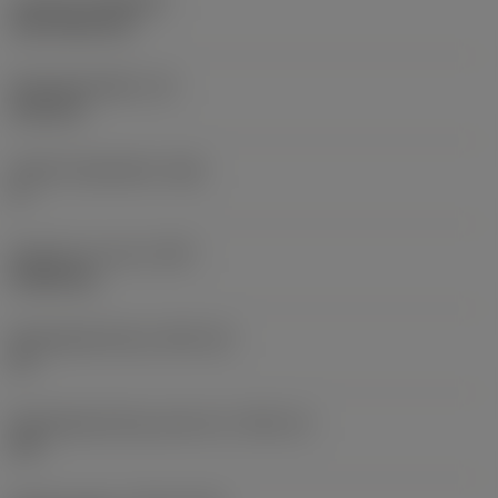
Coating
(COATING)
CVD TiCN+TiN
Wisselplaatdikte
(S)
6,35 mm
Hoofd vrijloophoek
(AN)
0 °
Gewicht van item
(WT)
0,0262 kg
Wisselplaatzitting
(SSC_M)
19
Wisselplaatzitting code inch
(SSC_N)
3/4