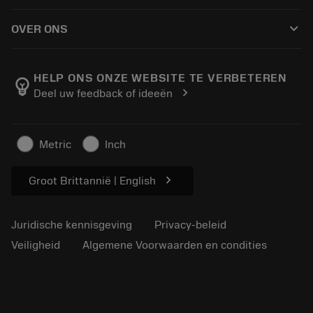
Hoe te kopen
Handleidingen en tutorials
Tailor Made
keyboard_arrow_down
OVER ONS
Bestelling
Rekenmachines en apps
Over Sandvik Coromant
Retour
Catalogi en handboeken
Manufacturing wellness
Volg uw bestelling
HELP ONS ONZE WEBSITE TE VERBETEREN
emoji_objects
chevron_right
Deel uw feedback of ideeën
Loopbaan
Vraag een offerte aan
Duurzaam ondernemen
Artikelen
Metric
Inch
Voor de pers
chevron_right
Groot Brittannië | English
Juridische kennisgeving
Privacy-beleid
Veiligheid
Algemene Voorwaarden en condities