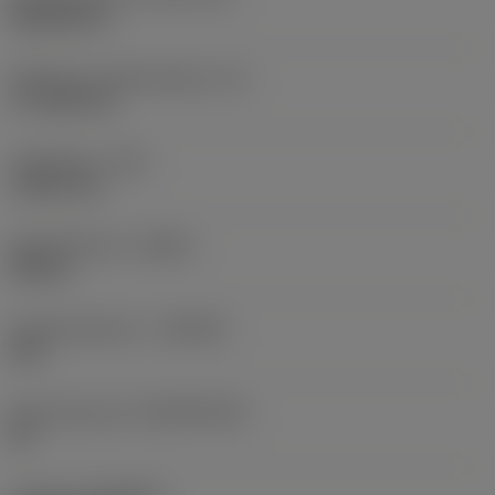
Rhombic 80
Effectieve snijkantlengte
(LE)
17,7439 mm
Hoekradius
(RE)
1,5875 mm
Spoedrichting
(HAND)
Neutral
Hardmetaalsoort
(GRADE)
235
Basismateriaal
(SUBSTRATE)
HC