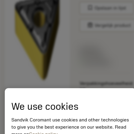
bookmark
Opslaan in lijst
balance
Vergelijk product
Lijstprijs:
33.70 EUR
Beschikbaar
Verpakkingshoeveelheid:
10
ISO: TNMX 16 04 12-
WMX 3205
We use cookies
Materiaal-ID:
5725824
Sandvik Coromant use cookies and other technologies
EAN: 10621144
to give you the best experience on our website. Read
ANSI: CNMM 644-HR