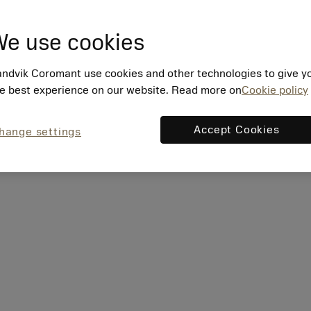
e use cookies
ndvik Coromant use cookies and other technologies to give y
e best experience on our website. Read more on
Cookie policy
Accept Cookies
hange settings