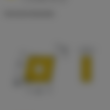
c
Technische illustraties