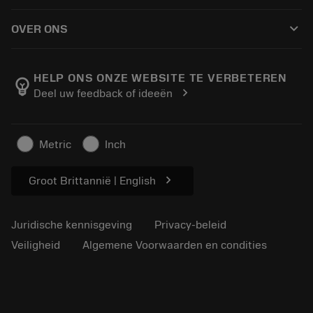
Hoe te kopen
Handleidingen en tutorials
Tailor Made
keyboard_arrow_down
OVER ONS
Bestelling
Rekenmachines en apps
Over Sandvik Coromant
Retour
Catalogi en handboeken
Manufacturing wellness
Volg uw bestelling
HELP ONS ONZE WEBSITE TE VERBETEREN
emoji_objects
chevron_right
Deel uw feedback of ideeën
Loopbaan
Vraag een offerte aan
Duurzaam ondernemen
Artikelen
Metric
Inch
Voor de pers
chevron_right
Groot Brittannië | English
Juridische kennisgeving
Privacy-beleid
Veiligheid
Algemene Voorwaarden en condities