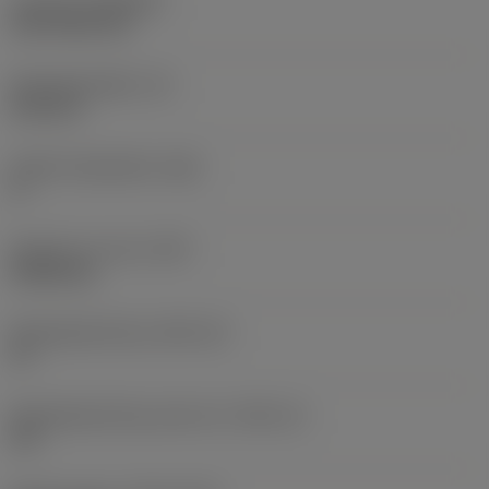
Coating
(COATING)
CVD TiCN+TiN
Wisselplaatdikte
(S)
6,35 mm
Hoofd vrijloophoek
(AN)
0 °
Gewicht van item
(WT)
0,0262 kg
Wisselplaatzitting
(SSC_M)
19
Wisselplaatzitting code inch
(SSC_N)
3/4