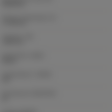
Rhombic 80
Effectieve snijkantlengte
(LE)
17,7439 mm
Hoekradius
(RE)
1,5875 mm
Spoedrichting
(HAND)
Neutral
Hardmetaalsoort
(GRADE)
235
Basismateriaal
(SUBSTRATE)
HC