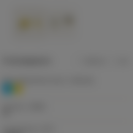
Productgegevens
Metrisch
Inch
Materiaalklassificatie niveau 1
(TMC1ISO)
P
M
Geometrie
(CBMD)
HR
Type bewerking
(CTPT)