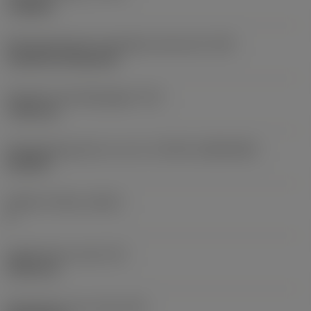
roughing
Montagestijlcode wisselplaat (metrisch)
(IFS)
Cylindrical fixing hole
Diameter bevestigingsgat
(D1)
7,925 mm
Wisselplaatgrootte en vorm
(CUTINT_SIZESHAPE)
CN1906
Snijkant telling
(CEDC)
2
Ingeschreven cirkel
(IC)
19,05 mm
Wisselplaat vorm code
(SC)