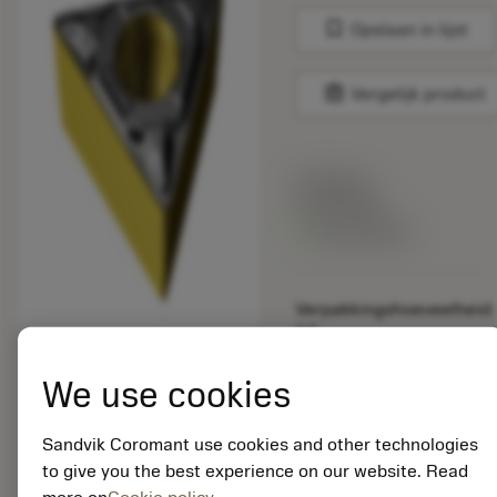
bookmark
Opslaan in lijst
balance
Vergelijk product
Lijstprijs:
33.70 EUR
Beschikbaar
Verpakkingshoeveelheid:
10
ISO: TPMT 09 02 04-
PF 4425
We use cookies
Materiaal-ID:
5725824
Sandvik Coromant use cookies and other technologies
EAN: 10621144
to give you the best experience on our website. Read
ANSI: CNMM 644-HR