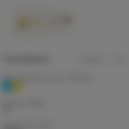
Productgegevens
Metrisch
Inch
Materiaalklassificatie niveau 1
(TMC1ISO)
P
M
Geometrie
(CBMD)
HR
Type bewerking
(CTPT)