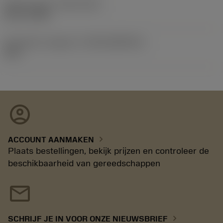
Release date
(ValFrom20)
02-11-1992
Introductie vrijgave id
(RELEASEPACK)
92.3
account_circle
chevron_right
ACCOUNT AANMAKEN
Plaats bestellingen, bekijk prijzen en controleer de
beschikbaarheid van gereedschappen
mail
chevron_right
SCHRIJF JE IN VOOR ONZE NIEUWSBRIEF