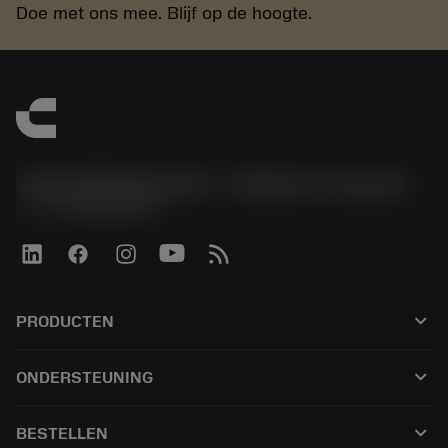
Doe met ons mee. Blijf op de hoogte.
Sandvik Benelux B.V. - Division Coromant
phone
+31108080280
keyboard_arrow_down
PRODUCTEN
Alle tools
keyboard_arrow_down
ONDERSTEUNING
Alle software
Klantenservice
Recycling
keyboard_arrow_down
BESTELLEN
Distributeurs en specialisten
Revisie