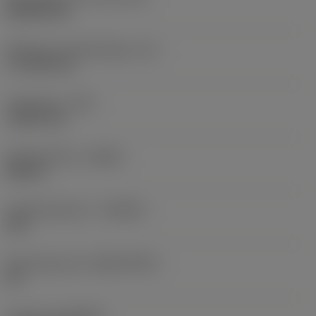
Rhombic 80
Effectieve snijkantlengte
(LE)
17,7439 mm
Hoekradius
(RE)
1,5875 mm
Spoedrichting
(HAND)
Neutral
Hardmetaalsoort
(GRADE)
235
Basismateriaal
(SUBSTRATE)
HC