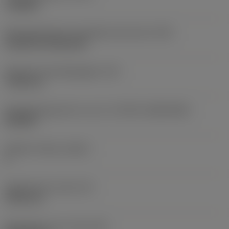
roughing
Montagestijlcode wisselplaat (metrisch)
(IFS)
Cylindrical fixing hole
Diameter bevestigingsgat
(D1)
7,925 mm
Wisselplaatgrootte en vorm
(CUTINT_SIZESHAPE)
CN1906
Snijkant telling
(CEDC)
2
Ingeschreven cirkel
(IC)
19,05 mm
Wisselplaat vorm code
(SC)