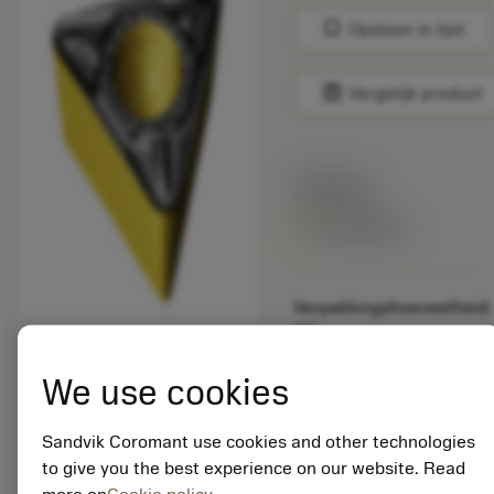
bookmark
Opslaan in lijst
balance
Vergelijk product
Lijstprijs:
33.70 EUR
Beschikbaar
Verpakkingshoeveelheid:
10
ISO: TPMT 09 02 08-
PM 4415
We use cookies
Materiaal-ID:
5725824
Sandvik Coromant use cookies and other technologies
EAN: 10621144
to give you the best experience on our website. Read
ANSI: CNMM 644-HR