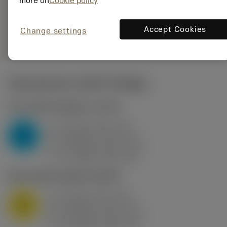
more on
Cookie policy
235
Generieke
deployed_code
Toon 3D model
Accept Cookies
remove
add
Change settings
weergave
shopping_cart
Voeg t
Startwaarden
(KAPR
95 deg
)
P2.1.Z.AN
,
Hardheid: 175 HB
a
10 mm (2.4 - 13)
p
P
f
0.8 mm/r (0.5 - 1.1)
n
h
0.8 mm/r (0.5 - 1.1)
ex
v
75 m/min (95 - 60)
c
M1.0.Z.AQ
,
Hardheid: 200 HB
a
10 mm (2.4 - 13)
p
M
f
0.8 mm/r (0.5 - 1.1)
n
h
0.8 mm/r (0.5 - 1.1)
ex
v
65 m/min (90 - 50)