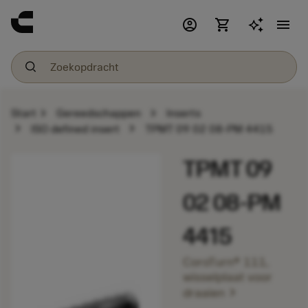
account_circle
shopping_cart
menu
chevron_right
chevron_right
Start
Gereedschappen
Inserts
chevron_right
chevron_right
ISO defined insert
TPMT 09 02 08-PM 4415
TPMT 09
02 08-PM
4415
CoroTurn® 111,
wisselplaat voor
chevron_right
draaien