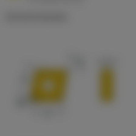
c
Technische illustraties