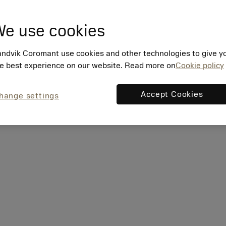
e use cookies
ndvik Coromant use cookies and other technologies to give y
e best experience on our website. Read more on
Cookie policy
Accept Cookies
hange settings