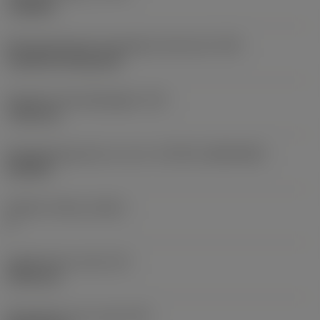
roughing
Montagestijlcode wisselplaat (metrisch)
(IFS)
Cylindrical fixing hole
Diameter bevestigingsgat
(D1)
7,925 mm
Wisselplaatgrootte en vorm
(CUTINT_SIZESHAPE)
CN1906
Snijkant telling
(CEDC)
2
Ingeschreven cirkel
(IC)
19,05 mm
Wisselplaat vorm code
(SC)