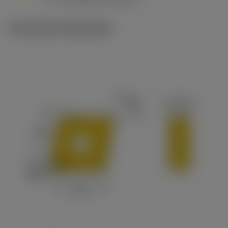
c
Technische illustraties