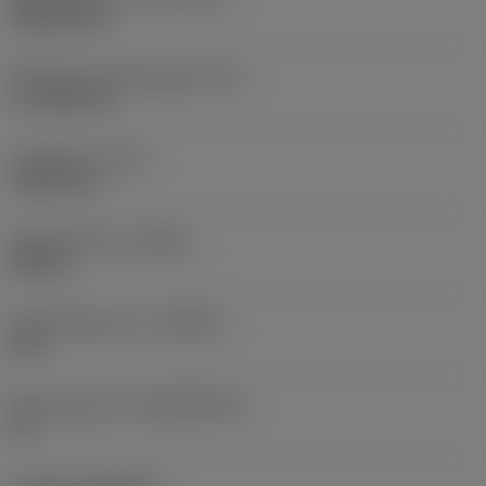
Rhombic 80
Effectieve snijkantlengte
(LE)
17,7439 mm
Hoekradius
(RE)
1,5875 mm
Spoedrichting
(HAND)
Neutral
Hardmetaalsoort
(GRADE)
235
Basismateriaal
(SUBSTRATE)
HC