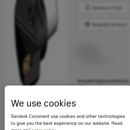
bookmark
Opslaan in lijst
balance
Vergelijk product
Lijstprijs:
33.70 EUR
Beschikbaar
Verpakkingshoeveelheid:
10
ISO: TR-C5-V13JBR-
35060
We use cookies
Materiaal-ID:
5725824
Sandvik Coromant use cookies and other technologies
EAN: 10621144
to give you the best experience on our website. Read
ANSI: CNMM 644-HR