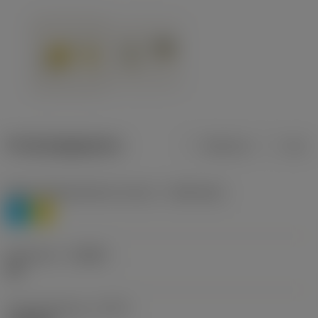
Productgegevens
Metrisch
Inch
Materiaalklassificatie niveau 1
(TMC1ISO)
P
M
Geometrie
(CBMD)
HR
Type bewerking
(CTPT)