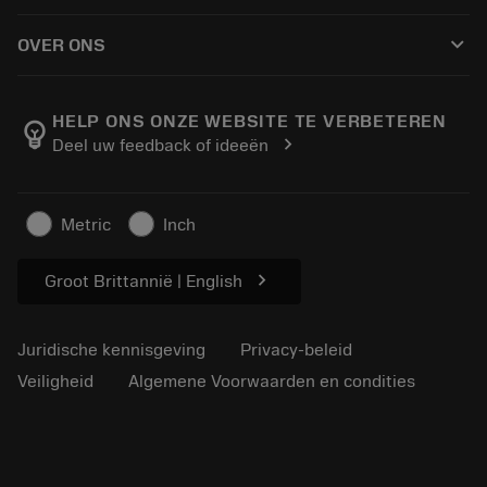
Hoe te kopen
Handleidingen en tutorials
Tailor Made
keyboard_arrow_down
OVER ONS
Bestelling
Rekenmachines en apps
Over Sandvik Coromant
Retour
Catalogi en handboeken
Manufacturing wellness
Volg uw bestelling
HELP ONS ONZE WEBSITE TE VERBETEREN
emoji_objects
chevron_right
Deel uw feedback of ideeën
Loopbaan
Vraag een offerte aan
Duurzaam ondernemen
Artikelen
Metric
Inch
Voor de pers
chevron_right
Groot Brittannië | English
Juridische kennisgeving
Privacy-beleid
Veiligheid
Algemene Voorwaarden en condities