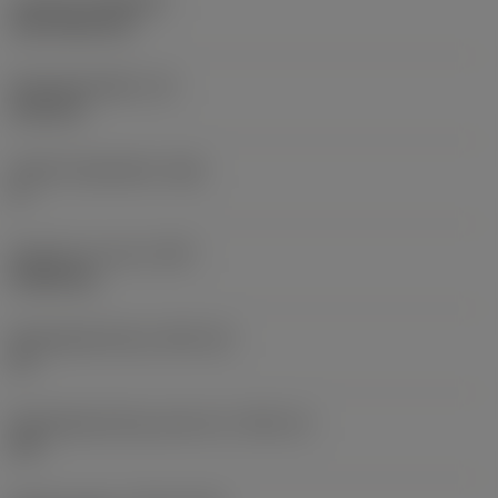
Coating
(COATING)
CVD TiCN+TiN
Wisselplaatdikte
(S)
6,35 mm
Hoofd vrijloophoek
(AN)
0 °
Gewicht van item
(WT)
0,0262 kg
Wisselplaatzitting
(SSC_M)
19
Wisselplaatzitting code inch
(SSC_N)
3/4