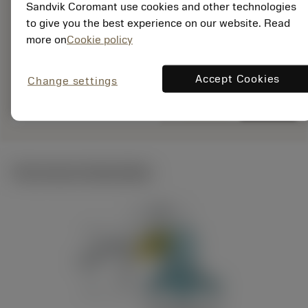
Materiaal-ID:
Sandvik Coromant use cookies and other technologies
5755387
to give you the best experience on our website. Read
EAN: 12322380
more on
Cookie policy
ANSI: TR-SL-D13UCR-
40X
Accept Cookies
Change settings
Specifieke
deployed_code
Toon 3D model
remove
add
vertegenwoordiging
shopping_cart
Voeg t
Technische illustraties