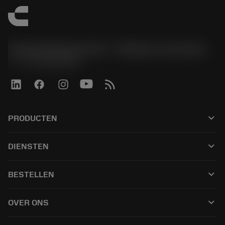
Sandvik Benelux B.V. - Division Coromant
phone
+31108080280
keyboard_arrow_down
PRODUCTEN
所有产品
keyboard_arrow_down
DIENSTEN
CoroPlus® Tool Guide
回收利用
Tool Assembly
keyboard_arrow_down
BESTELLEN
重磨
Tailor Made
如何购买
知识
网络样本
keyboard_arrow_down
OVER ONS
订购
在线学习
人才招聘
添加至退货车
活动和培训