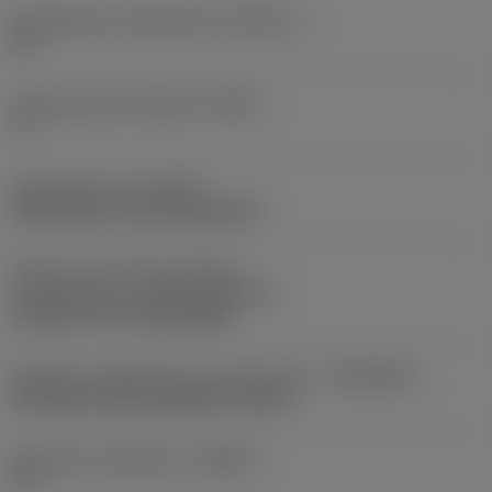
Gereedschap snijkanthoek
(KAPR_1)
93 °
Gereedschap instelhoek
(PSIR)
-3 °
Opspantype code
(MTP)
clamp with screw through hole
Deel2 van snij-item interface-
aanduidingen
(CUTINT_MASTER)
CoroTurn TR ( TR-DC1308 )
Adaptieve koppeling aan machine kant
(ADINTMS)
SL head (screw mounted) -size 40
Maximale infreeshoek
(RMPX)
27 °