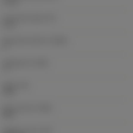
27 mm
Functionele hoogte
(HF)
0 mm
Spaanhoek loodrecht
(GAMO)
0 °
Hellingshoek
(LAMS)
-3 °
Koppel
(TQ)
3 Nm
Body materiaal
(BMC)
Staal
Gewicht van item
(WT)