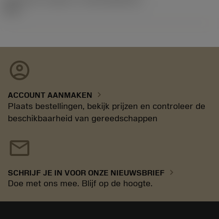
08.1
account_circle
chevron_right
ACCOUNT AANMAKEN
Plaats bestellingen, bekijk prijzen en controleer de
beschikbaarheid van gereedschappen
mail
chevron_right
SCHRIJF JE IN VOOR ONZE NIEUWSBRIEF
Doe met ons mee. Blijf op de hoogte.