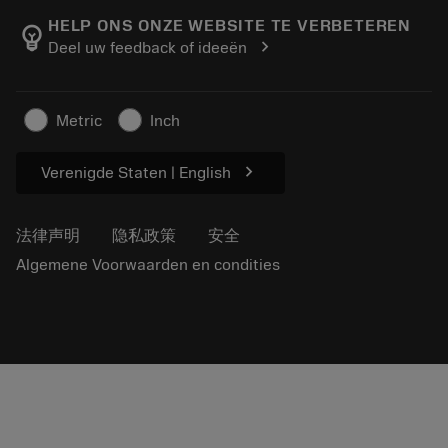
关于我们
跟踪您的订单
Tool ID
HELP ONS ONZE WEBSITE TE VERBETEREN
emoji_objects
chevron_right
Deel uw feedback of ideeën
找到我们
常见问题
新闻与媒体
联系我们
安全信息
Metric
Inch
可持续性
chevron_right
Verenigde Staten | English
法律声明
隐私政策
安全
Algemene Voorwaarden en condities