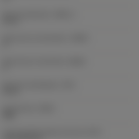
Minimale gatdiameter
(DMIN_1)
50 mm
Body hoek aan werkstukkant
(BAWS)
0 °
Body hoek aan machinekant
(BAMS)
0 °
Maximale uitsteeklengte
(OHX)
20 mm
Spoedrichting
(HAND)
Right
Code koelmiddel uitgang-uitvoering
(CXSC)
axial inclined exit