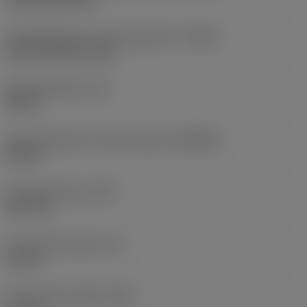
Koelmiddelinvoer uitvoeringscode
(CNSC)
axial concentric entry
Koelmiddeldruk
(CP)
40 bar
Aansluitdiameter machine zijde
(DCONMS)
40 mm
Uitsteek lengte
(LPR)
35,1 mm
Functionele lengte
(LF)
20 mm
Functionele breedte
(WF)