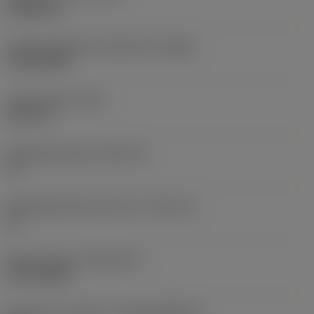
0,2045 kg
Hoofd wisselplaat identificatie
(MIID)
TR-DC1308
Totale lengte
(OAL)
38,9 mm
Wisselplaatzitting
(SSC_M)
13
Wisselplaatzitting code inch
(SSC_N)
13
Release date
(ValFrom20)
25-02-2008
Introductie vrijgave id
(RELEASEPACK)