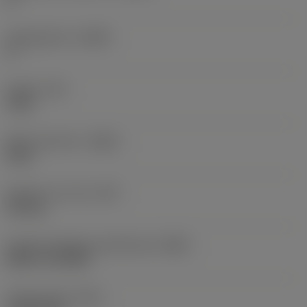
Hellingshoek
(LAMS)
0 °
Koppel
(TQ)
3 Nm
Body materiaal
(BMC)
Staal
Gewicht van item
(WT)
0,25 kg
Hoofd wisselplaat identificatie
(MIID)
RCMT 12 04 MP
Totale lengte
(OAL)