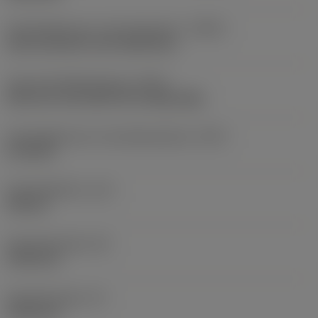
Koelmiddelinvoer uitvoeringscode
(CNSC)
axial concentric and radial entry
Type koelmiddeluitgang
(CXST)
both over and under the cutting edge
Koelmiddelinvoer schroefdraadmaat
(CNT)
G 1/8-28
Koelmiddeldruk
(CP)
150 bar
Schachtbreedte
(B)
19,05 mm
Schachthoogte
(H)
19,05 mm