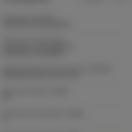
Opspantype code
(MTP)
clamp with screw through hole
Deel2 van snij-item interface-
aanduidingen
(CUTINT_MASTER)
Rail interface ( RC1204MP )
Adaptieve koppeling aan machine kant
(ADINTMS)
Rectangular shank -inch: 3/4 x 3/4
Maximale infreeshoek
(RMPX)
90 °
Body hoek aan werkstukkant
(BAWS)
0 °