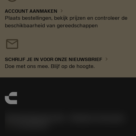
chevron_right
ACCOUNT AANMAKEN
Plaats bestellingen, bekijk prijzen en controleer de
beschikbaarheid van gereedschappen
mail
chevron_right
SCHRIJF JE IN VOOR ONZE NIEUWSBRIEF
Doe met ons mee. Blijf op de hoogte.
Sandvik Benelux B.V. - Division Coromant
phone
+31108080280