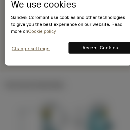
25-12XC
We use cookies
Materiaal-ID:
7960766
Sandvik Coromant use cookies and other technologies
EAN:
to give you the best experience on our website. Read
7323225520669
more on
Cookie policy
ANSI: QS-SRDCR-12-
25-12XC
Accept Cookies
Change settings
Specifieke
deployed_code
Toon 3D model
remove
add
vertegenwoordiging
shopping_cart
Voeg t
Technische illustraties