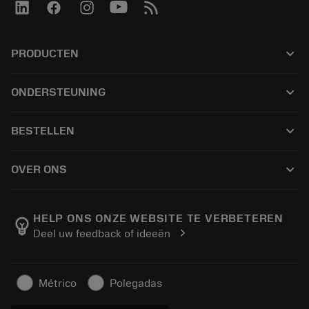
keyboard_arrow_down
PRODUCTEN
เครื่องมือทั้งหมด
keyboard_arrow_down
ONDERSTEUNING
ซอฟต์แวร์ทั้งหมด
ฝ่ายบริการลูกค้า
การรีไซเคิล
keyboard_arrow_down
BESTELLEN
ผู้จัดจำหน่ายและผู้เชี่ยวชาญ
การปรับสภาพใหม่
วิธีซื้อ
คู่มือและบทช่วยสอน
Tailor Made
keyboard_arrow_down
OVER ONS
สั่งซื้อ
เครื่องคิดเลขและแอป
เกี่ยวกับ Sandvik Coromant
ส่งคืน
แคตตาล็อกและคู่มืออ้างอิง
Manufacturing Wellness
ติดตามคำสั่งซื้อของคุณ
HELP ONS ONZE WEBSITE TE VERBETEREN
emoji_objects
chevron_right
Deel uw feedback of ideeën
อาชีพ
ทำใบเสนอราคา
ธุรกิจที่ยั่งยืน
บทความ
Métrico
Polegadas
สำหรับสื่อมวลชน