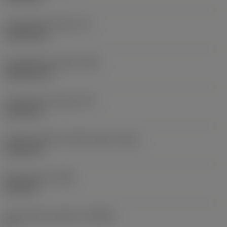
Functionele lengte
(LF)
110,28 mm
Functionele breedte
(WF)
20,6502 mm
Functionele hoogte
(HF)
19,05 mm
Hoofd onderkant offset lengte
(HBL)
41,28 mm
Bodybreedte
(WB)
10,2 mm
Spaanhoek loodrecht
(GAMO)
0 °