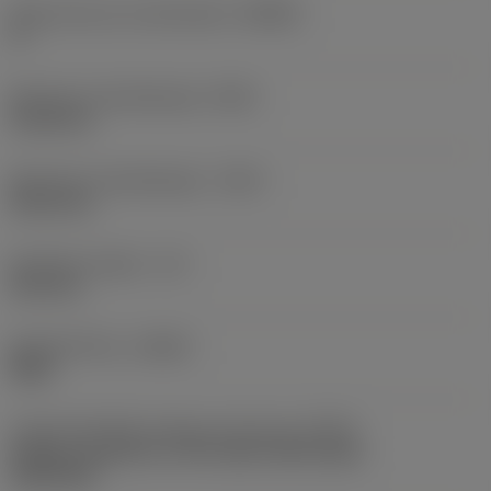
Body hoek aan machinekant
(BAMS)
0 °
Minimale uitsteeklengte
(OHN)
41,28 mm
Maximale uitsteeklengte
(OHX)
60,33 mm
Bruikbare lengte
(LU)
24,4 mm
Spoedrichting
(HAND)
Right
Code koelmiddel uitgang-uitvoering
(CXSC)
Axially concentric or off-center with nozzle,
adjustable