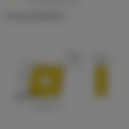
c
Technische illustraties