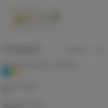
Productgegevens
Metrisch
Inch
Materiaalklassificatie niveau 1
(TMC1ISO)
P
M
Geometrie
(CBMD)
HR
Type bewerking
(CTPT)