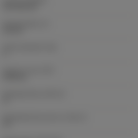
Coating
(COATING)
CVD TiCN+TiN
Wisselplaatdikte
(S)
6,35 mm
Hoofd vrijloophoek
(AN)
0 °
Gewicht van item
(WT)
0,0262 kg
Wisselplaatzitting
(SSC_M)
19
Wisselplaatzitting code inch
(SSC_N)
3/4