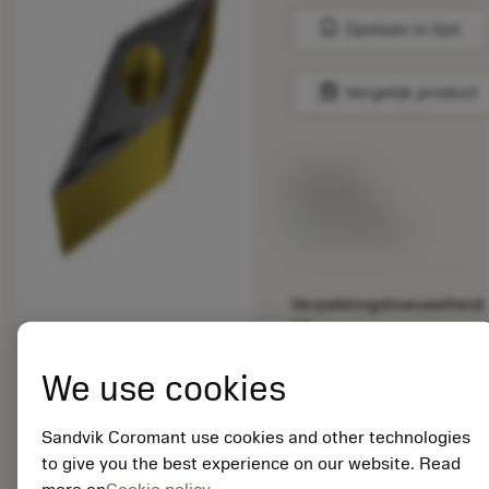
bookmark
Opslaan in lijst
balance
Vergelijk product
Lijstprijs:
33.70 EUR
Beschikbaar
Verpakkingshoeveelheid:
10
ISO: VBGT 16 04 02-
UM 1515
We use cookies
Materiaal-ID:
5725824
Sandvik Coromant use cookies and other technologies
EAN: 10621144
to give you the best experience on our website. Read
ANSI: CNMM 644-HR