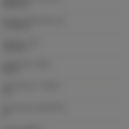
Rhombic 80
Effectieve snijkantlengte
(LE)
17,7439 mm
Hoekradius
(RE)
1,5875 mm
Spoedrichting
(HAND)
Neutral
Hardmetaalsoort
(GRADE)
235
Basismateriaal
(SUBSTRATE)
HC