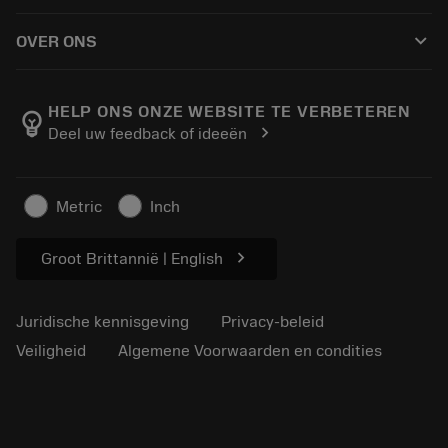
Hoe te kopen
Handleidingen en tutorials
Tailor Made
keyboard_arrow_down
OVER ONS
Bestelling
Rekenmachines en apps
Over Sandvik Coromant
Retour
Catalogi en handboeken
Manufacturing wellness
Volg uw bestelling
HELP ONS ONZE WEBSITE TE VERBETEREN
emoji_objects
chevron_right
Deel uw feedback of ideeën
Loopbaan
Vraag een offerte aan
Duurzaam ondernemen
Artikelen
Metric
Inch
Voor de pers
chevron_right
Groot Brittannië | English
Juridische kennisgeving
Privacy-beleid
Veiligheid
Algemene Voorwaarden en condities