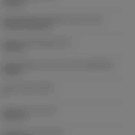
roughing
Montagestijlcode wisselplaat (metrisch)
(IFS)
Cylindrical fixing hole
Diameter bevestigingsgat
(D1)
7,925 mm
Wisselplaatgrootte en vorm
(CUTINT_SIZESHAPE)
CN1906
Snijkant telling
(CEDC)
2
Ingeschreven cirkel
(IC)
19,05 mm
Wisselplaat vorm code
(SC)