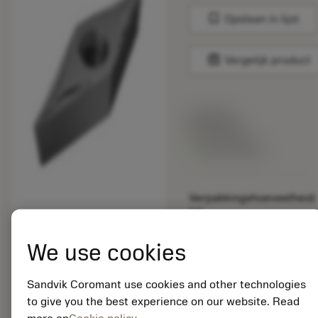
bookmark
Opslaan in lijst
balance
Vergelijk product
Lijstprijs:
33.70 EUR
Beschikbaar
Verpakkingshoeveelheid:
10
ISO: VBGT 16 04 08-
UM 1205
We use cookies
Materiaal-ID:
5725824
Sandvik Coromant use cookies and other technologies
EAN: 10621144
to give you the best experience on our website. Read
ANSI: CNMM 644-HR