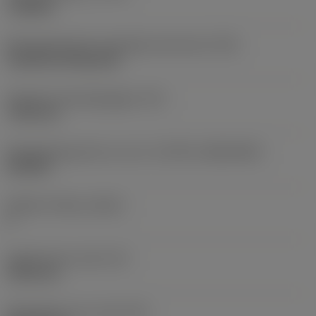
roughing
Montagestijlcode wisselplaat (metrisch)
(IFS)
Cylindrical fixing hole
Diameter bevestigingsgat
(D1)
7,925 mm
Wisselplaatgrootte en vorm
(CUTINT_SIZESHAPE)
CN1906
Snijkant telling
(CEDC)
2
Ingeschreven cirkel
(IC)
19,05 mm
Wisselplaat vorm code
(SC)