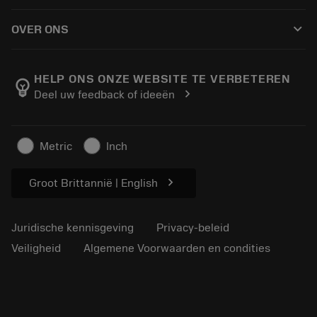
Hoe te kopen
Handleidingen en tutorials
Tailor Made
keyboard_arrow_down
OVER ONS
Bestelling
Rekenmachines en apps
Over Sandvik Coromant
Retour
Catalogi en handboeken
Manufacturing wellness
Volg uw bestelling
HELP ONS ONZE WEBSITE TE VERBETEREN
emoji_objects
chevron_right
Deel uw feedback of ideeën
Loopbaan
Vraag een offerte aan
Duurzaam ondernemen
Artikelen
Metric
Inch
Voor de pers
chevron_right
Groot Brittannië | English
Juridische kennisgeving
Privacy-beleid
Veiligheid
Algemene Voorwaarden en condities