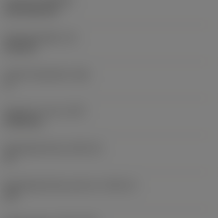
Coating
(COATING)
CVD TiCN+TiN
Wisselplaatdikte
(S)
6,35 mm
Hoofd vrijloophoek
(AN)
0 °
Gewicht van item
(WT)
0,0262 kg
Wisselplaatzitting
(SSC_M)
19
Wisselplaatzitting code inch
(SSC_N)
3/4