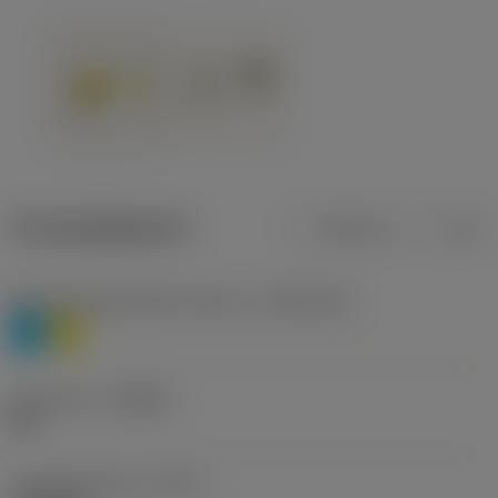
Productgegevens
Metrisch
Inch
Materiaalklassificatie niveau 1
(TMC1ISO)
P
M
Geometrie
(CBMD)
HR
Type bewerking
(CTPT)