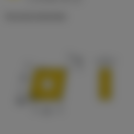
c
Technische illustraties