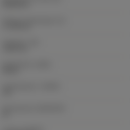
Rhombic 80
Effectieve snijkantlengte
(LE)
17,7439 mm
Hoekradius
(RE)
1,5875 mm
Spoedrichting
(HAND)
Neutral
Hardmetaalsoort
(GRADE)
235
Basismateriaal
(SUBSTRATE)
HC