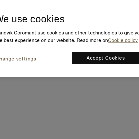
e use cookies
ndvik Coromant use cookies and other technologies to give y
e best experience on our website. Read more on
Cookie policy
Accept Cookies
hange settings