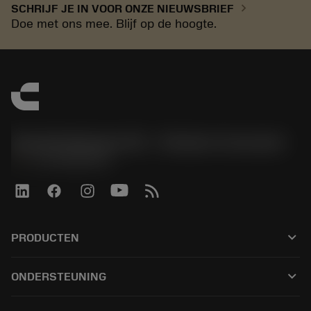
chevron_right
SCHRIJF JE IN VOOR ONZE NIEUWSBRIEF
Doe met ons mee. Blijf op de hoogte.
Sandvik Benelux B.V. - Division Coromant
phone
+31108080280
keyboard_arrow_down
PRODUCTEN
Alle tools
keyboard_arrow_down
ONDERSTEUNING
Alle software
Klantenservice
Recycling