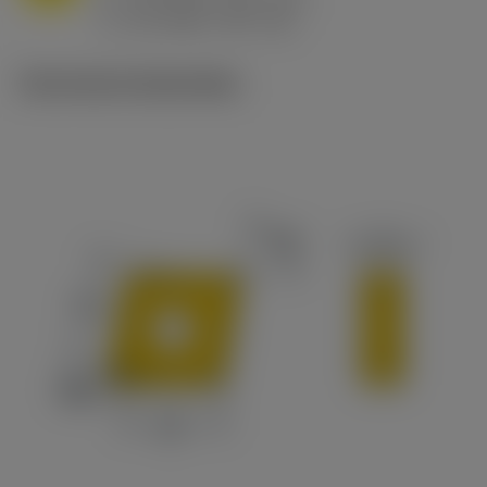
ex
v
65 m/min (90 - 50)
c
Technische illustraties