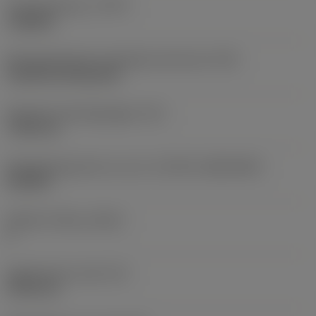
Type bewerking
(CTPT)
roughing
Montagestijlcode wisselplaat (metrisch)
(IFS)
Cylindrical fixing hole
Diameter bevestigingsgat
(D1)
7,925 mm
Wisselplaatgrootte en vorm
(CUTINT_SIZESHAPE)
CN1906
Snijkant telling
(CEDC)
2
Ingeschreven cirkel
(IC)
19,05 mm