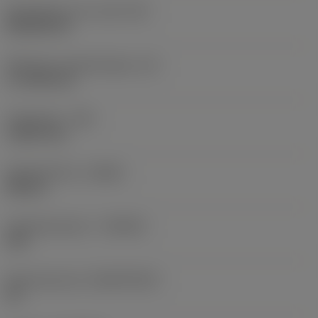
Wisselplaat vorm code
(SC)
Rhombic 80
Effectieve snijkantlengte
(LE)
17,7439 mm
Hoekradius
(RE)
1,5875 mm
Spoedrichting
(HAND)
Neutral
Hardmetaalsoort
(GRADE)
235
Basismateriaal
(SUBSTRATE)
HC