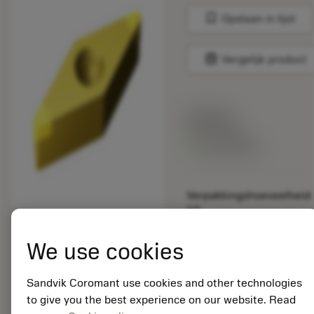
bookmark
Opslaan in lijst
balance
Vergelijk product
Lijstprijs:
33.70 EUR
Beschikbaar
Verpakkingshoeveelheid:
10
ISO:
VBGW160408S01020F
We use cookies
7015
Materiaal-ID:
Sandvik Coromant use cookies and other technologies
5725824
to give you the best experience on our website. Read
EAN: 10621144