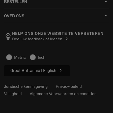
keyboard_arrow_down
BESTELLEN
Distributeurs en specialisten
Revisie
Hoe te kopen
Handleidingen en tutorials
Tailor Made
keyboard_arrow_down
OVER ONS
Bestelling
Rekenmachines en apps
Over Sandvik Coromant
Retour
Catalogi en handboeken
Manufacturing wellness
Volg uw bestelling
HELP ONS ONZE WEBSITE TE VERBETEREN
emoji_objects
chevron_right
Deel uw feedback of ideeën
Loopbaan
Vraag een offerte aan
Duurzaam ondernemen
Artikelen
Metric
Inch
Voor de pers
chevron_right
Groot Brittannië | English
Juridische kennisgeving
Privacy-beleid
Veiligheid
Algemene Voorwaarden en condities