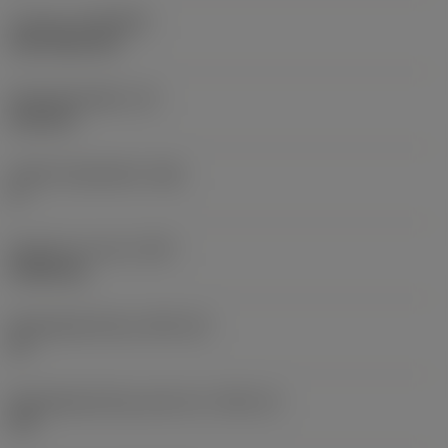
Coating
(COATING)
CVD TiCN+TiN
Wisselplaatdikte
(S)
6,35 mm
Hoofd vrijloophoek
(AN)
0 °
Gewicht van item
(WT)
0,0262 kg
Wisselplaatzitting
(SSC_M)
19
Wisselplaatzitting code inch
(SSC_N)
3/4