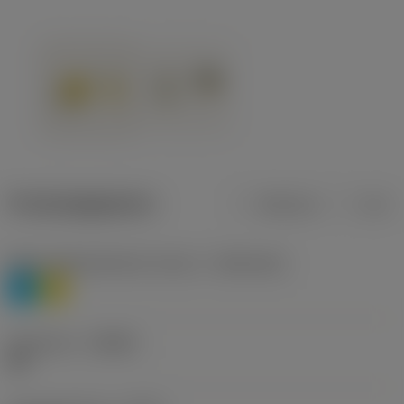
Productgegevens
Metrisch
Inch
Materiaalklassificatie niveau 1
(TMC1ISO)
P
M
Geometrie
(CBMD)
HR