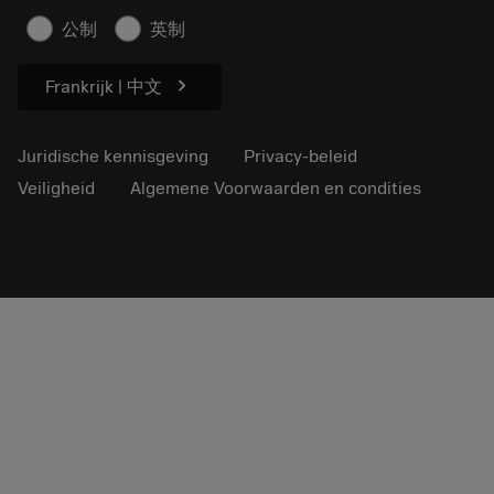
Artikelen
公制
英制
Voor de pers
chevron_right
Frankrijk | 中文
Juridische kennisgeving
Privacy-beleid
Veiligheid
Algemene Voorwaarden en condities