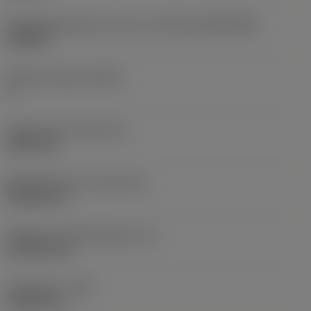
Wisselplaatgrootte en vorm
(CUTINT_SIZESHAPE)
VB1604
Snijkant telling
(CEDC)
2
Ingeschreven cirkel
(IC)
9,525 mm
Wisselplaat vorm code
(SC)
Rhombic 35
Effectieve snijkantlengte
(LE)
16,2063 mm
Hoekradius
(RE)
0,3969 mm