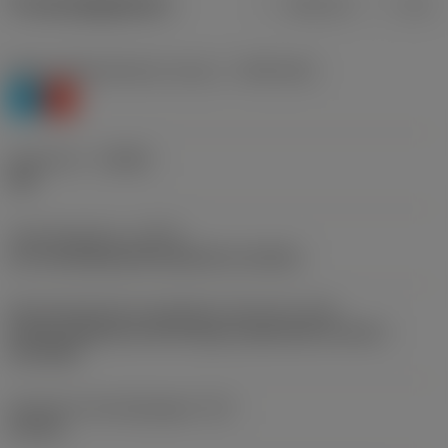
Productgegevens
Metrisch
Inch
Materiaalklassificatie niveau 1
(TMC1ISO)
P
K
Geometrie
(CBMD)
PM
Type bewerking
(CTPT)
pre-machining with demand on surface
Montagestijlcode wisselplaat (metrisch)
(IFS)
Partly cylindrical, 40-60 deg countersink on one or
two sides
Diameter bevestigingsgat
(D1)
4,4 mm