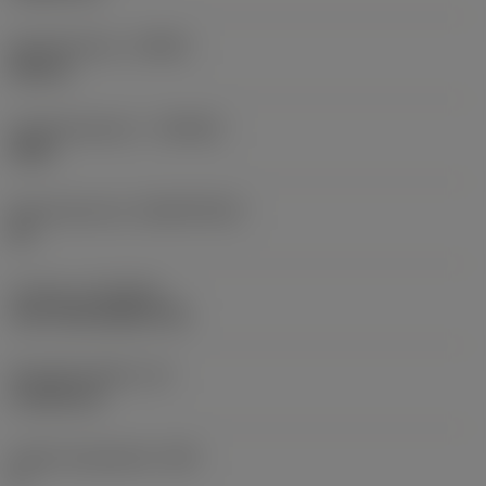
Spoedrichting
(HAND)
Neutral
Hardmetaalsoort
(GRADE)
4305
Basismateriaal
(SUBSTRATE)
HC
Coating
(COATING)
CVD TiCN+Al2O3+TiN
Wisselplaatdikte
(S)
4,7625 mm
Hoofd vrijloophoek
(AN)
5 °