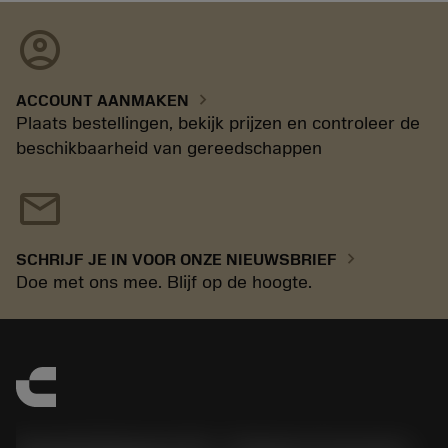
account_circle
chevron_right
ACCOUNT AANMAKEN
Plaats bestellingen, bekijk prijzen en controleer de
beschikbaarheid van gereedschappen
mail
chevron_right
SCHRIJF JE IN VOOR ONZE NIEUWSBRIEF
Doe met ons mee. Blijf op de hoogte.