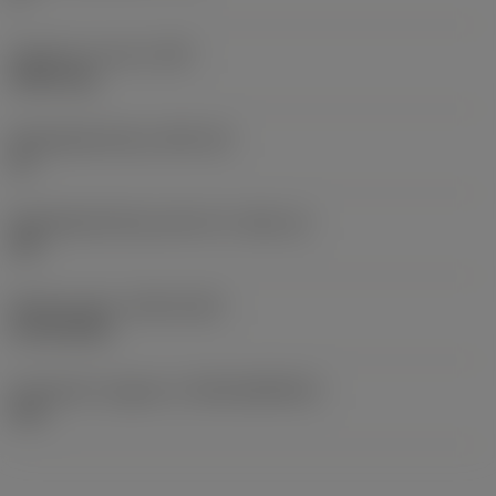
Gewicht van item
(WT)
0,0071 kg
Wisselplaatzitting
(SSC_M)
16
Wisselplaatzitting code inch
(SSC_N)
3/8
Release date
(ValFrom20)
21-02-2015
Introductie vrijgave id
(RELEASEPACK)
15.1