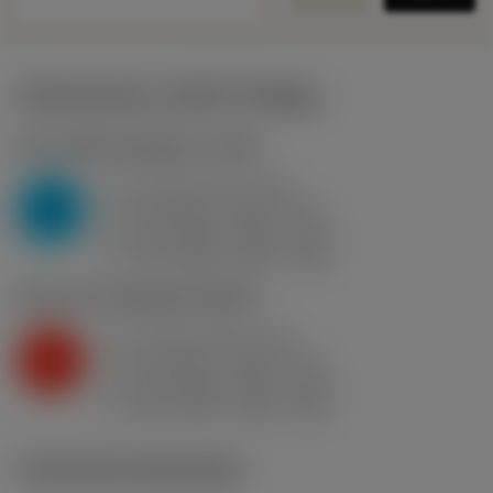
Startwaarden
(KAPR
93 deg
)
P2.1.Z.AN
,
Hardheid: 175 HB
a
1.5 mm (0.3 - 3.2)
p
P
f
0.14 mm/r (0.07 - 0.2)
n
h
0.14 mm/r (0.07 - 0.2)
ex
v
375 m/min (395 - 355)
c
K2.2.C.UT
,
Hardheid: 245 HB
a
1.5 mm (0.3 - 3.2)
p
K
f
0.14 mm/r (0.07 - 0.2)
n
h
0.14 mm/r (0.07 - 0.2)
ex
v
310 m/min (325 - 295)
c
Technische illustraties