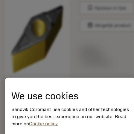
bookmark
Opslaan in lijst
balance
Vergelijk product
Lijstprijs:
21.60 EUR
Beschikbaar
Verpakkingshoeveelheid:
10
We use cookies
ISO: VBMT 16 04 08-
KF 3210
Sandvik Coromant use cookies and other technologies
Materiaal-ID:
6868366
to give you the best experience on our website. Read
EAN:
more on
Cookie policy
7323220264834