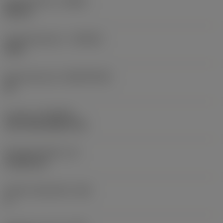
Spoedrichting
(HAND)
Neutral
Hardmetaalsoort
(GRADE)
3210
Basismateriaal
(SUBSTRATE)
HC
Coating
(COATING)
CVD TiCN+Al2O3+TiN
Wisselplaatdikte
(S)
4,7625 mm
Hoofd vrijloophoek
(AN)
5 °