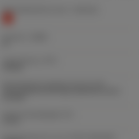
Materiaalklassificatie niveau 1
(TMC1ISO)
K
Geometrie
(CBMD)
KF
Type bewerking
(CTPT)
finishing
Montagestijlcode wisselplaat (metrisch)
(IFS)
Partly cylindrical, 40-60 deg countersink on one or
two sides
Diameter bevestigingsgat
(D1)
4,4 mm
Wisselplaatgrootte en vorm
(CUTINT_SIZESHAPE)