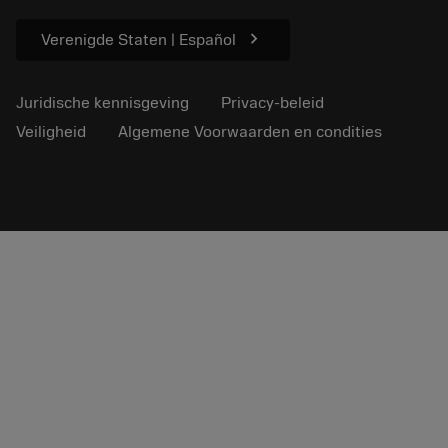
Voor de pers
chevron_right
Verenigde Staten | Español
Juridische kennisgeving
Privacy-beleid
Veiligheid
Algemene Voorwaarden en condities