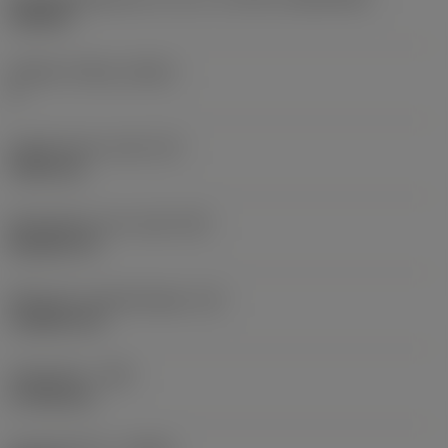
VB1604
Snijkant telling
(CEDC)
2
Ingeschreven cirkel
(IC)
9,525 mm
Wisselplaat vorm code
(SC)
Rhombic 35
Effectieve snijkantlengte
(LE)
15,8063 mm
Hoekradius
(RE)
0,7938 mm