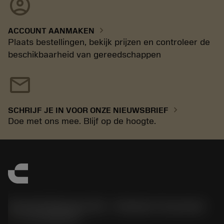
account_circle
chevron_right
ACCOUNT AANMAKEN
Plaats bestellingen, bekijk prijzen en controleer de
beschikbaarheid van gereedschappen
mail
chevron_right
SCHRIJF JE IN VOOR ONZE NIEUWSBRIEF
Doe met ons mee. Blijf op de hoogte.
Sandvik Benelux B.V. - Division Coromant
phone
+31108080280