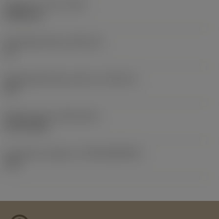
Gewicht van item
(WT)
0,0081 kg
Wisselplaatzitting
(SSC_M)
16
Wisselplaatzitting code inch
(SSC_N)
3/8
Release date
(ValFrom20)
22-09-2015
Introductie vrijgave id
(RELEASEPACK)
15.2