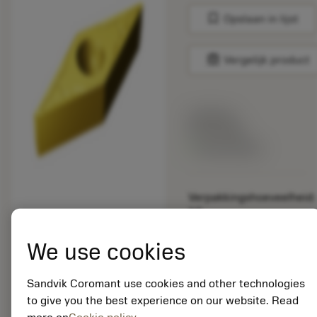
bookmark
Opslaan in lijst
balance
Vergelijk product
Lijstprijs:
33.70 EUR
Beschikbaar
Verpakkingshoeveelheid:
10
ISO: VBMT 16 04 08-
KM 3005
We use cookies
Materiaal-ID:
5725824
Sandvik Coromant use cookies and other technologies
EAN: 10621144
to give you the best experience on our website. Read
ANSI: CNMM 644-HR