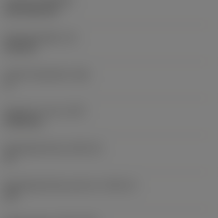
Coating
(COATING)
CVD TiCN+TiN
Wisselplaatdikte
(S)
6,35 mm
Hoofd vrijloophoek
(AN)
0 °
Gewicht van item
(WT)
0,0262 kg
Wisselplaatzitting
(SSC_M)
19
Wisselplaatzitting code inch
(SSC_N)
3/4