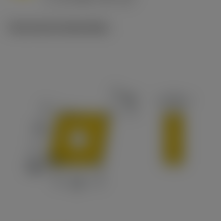
c
Technische illustraties