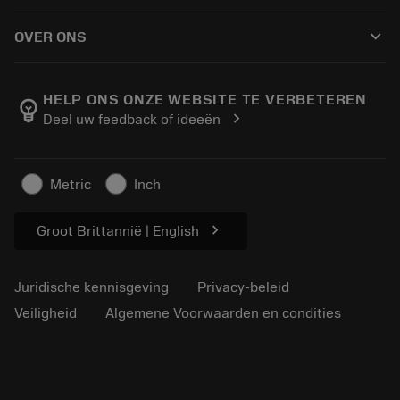
Hoe te kopen
Handleidingen en tutorials
Tailor Made
keyboard_arrow_down
OVER ONS
Bestelling
Rekenmachines en apps
Over Sandvik Coromant
Retour
Catalogi en handboeken
Manufacturing wellness
Volg uw bestelling
HELP ONS ONZE WEBSITE TE VERBETEREN
emoji_objects
chevron_right
Deel uw feedback of ideeën
Loopbaan
Vraag een offerte aan
Duurzaam ondernemen
Artikelen
Metric
Inch
Voor de pers
chevron_right
Groot Brittannië | English
Juridische kennisgeving
Privacy-beleid
Veiligheid
Algemene Voorwaarden en condities