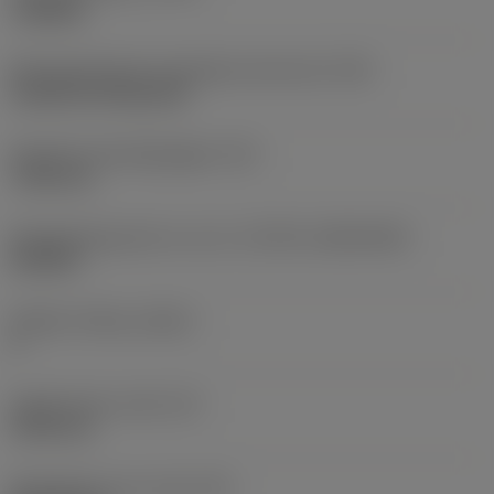
roughing
Montagestijlcode wisselplaat (metrisch)
(IFS)
Cylindrical fixing hole
Diameter bevestigingsgat
(D1)
7,925 mm
Wisselplaatgrootte en vorm
(CUTINT_SIZESHAPE)
CN1906
Snijkant telling
(CEDC)
2
Ingeschreven cirkel
(IC)
19,05 mm
Wisselplaat vorm code
(SC)