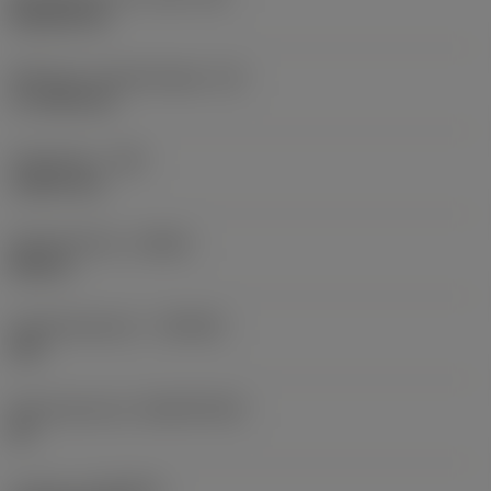
Rhombic 80
Effectieve snijkantlengte
(LE)
17,7439 mm
Hoekradius
(RE)
1,5875 mm
Spoedrichting
(HAND)
Neutral
Hardmetaalsoort
(GRADE)
235
Basismateriaal
(SUBSTRATE)
HC