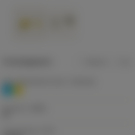
Productgegevens
Metrisch
Inch
Materiaalklassificatie niveau 1
(TMC1ISO)
P
M
Geometrie
(CBMD)
HR
Type bewerking
(CTPT)