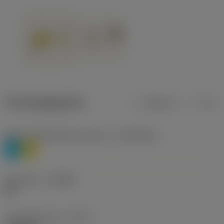
Productgegevens
Metrisch
Inch
Materiaalklassificatie niveau 1
(TMC1ISO)
P
M
Geometrie
(CBMD)
HR
Type bewerking
(CTPT)