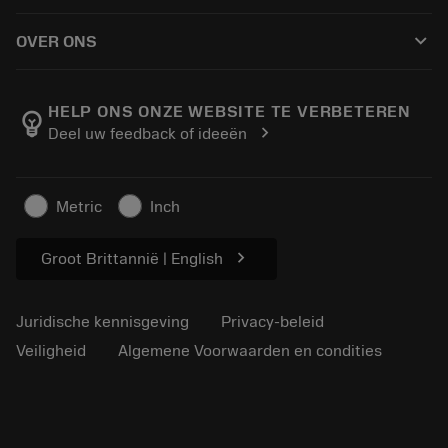
Hoe te kopen
Handleidingen en tutorials
Tailor Made
keyboard_arrow_down
OVER ONS
Bestelling
Rekenmachines en apps
Over Sandvik Coromant
Retour
Catalogi en handboeken
Manufacturing wellness
Volg uw bestelling
HELP ONS ONZE WEBSITE TE VERBETEREN
emoji_objects
chevron_right
Deel uw feedback of ideeën
Loopbaan
Vraag een offerte aan
Duurzaam ondernemen
Artikelen
Metric
Inch
Voor de pers
chevron_right
Groot Brittannië | English
Juridische kennisgeving
Privacy-beleid
Veiligheid
Algemene Voorwaarden en condities