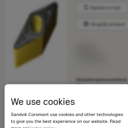
bookmark
Opslaan in lijst
balance
Vergelijk product
Lijstprijs:
33.70 EUR
Beschikbaar
Verpakkingshoeveelheid:
10
ISO: VBMT 16 04 08-
KR 3210
We use cookies
Materiaal-ID:
5725824
Sandvik Coromant use cookies and other technologies
EAN: 10621144
to give you the best experience on our website. Read
ANSI: CNMM 644-HR