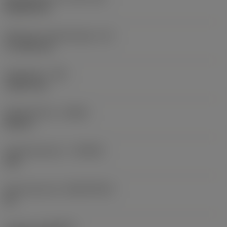
Rhombic 80
Effectieve snijkantlengte
(LE)
17,7439 mm
Hoekradius
(RE)
1,5875 mm
Spoedrichting
(HAND)
Neutral
Hardmetaalsoort
(GRADE)
235
Basismateriaal
(SUBSTRATE)
HC