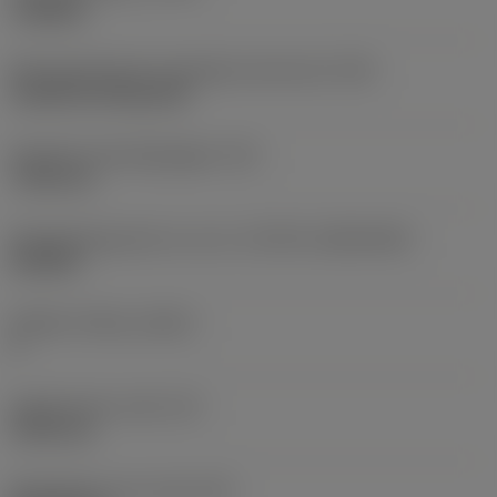
roughing
Montagestijlcode wisselplaat (metrisch)
(IFS)
Cylindrical fixing hole
Diameter bevestigingsgat
(D1)
7,925 mm
Wisselplaatgrootte en vorm
(CUTINT_SIZESHAPE)
CN1906
Snijkant telling
(CEDC)
2
Ingeschreven cirkel
(IC)
19,05 mm
Wisselplaat vorm code
(SC)