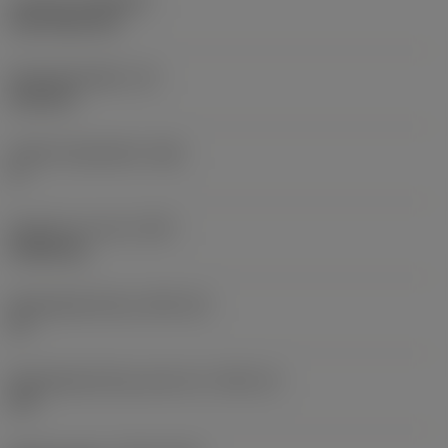
Coating
(COATING)
CVD TiCN+TiN
Wisselplaatdikte
(S)
6,35 mm
Hoofd vrijloophoek
(AN)
0 °
Gewicht van item
(WT)
0,0262 kg
Wisselplaatzitting
(SSC_M)
19
Wisselplaatzitting code inch
(SSC_N)
3/4