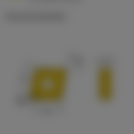
c
Technische illustraties