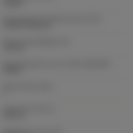
roughing
Montagestijlcode wisselplaat (metrisch)
(IFS)
Cylindrical fixing hole
Diameter bevestigingsgat
(D1)
7,925 mm
Wisselplaatgrootte en vorm
(CUTINT_SIZESHAPE)
CN1906
Snijkant telling
(CEDC)
2
Ingeschreven cirkel
(IC)
19,05 mm
Wisselplaat vorm code
(SC)