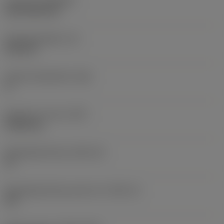
Coating
(COATING)
CVD TiCN+TiN
Wisselplaatdikte
(S)
6,35 mm
Hoofd vrijloophoek
(AN)
0 °
Gewicht van item
(WT)
0,0262 kg
Wisselplaatzitting
(SSC_M)
19
Wisselplaatzitting code inch
(SSC_N)
3/4