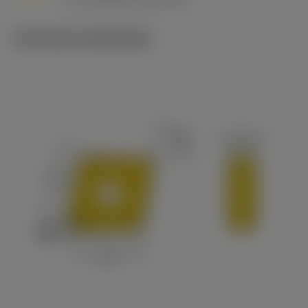
c
Technische illustraties