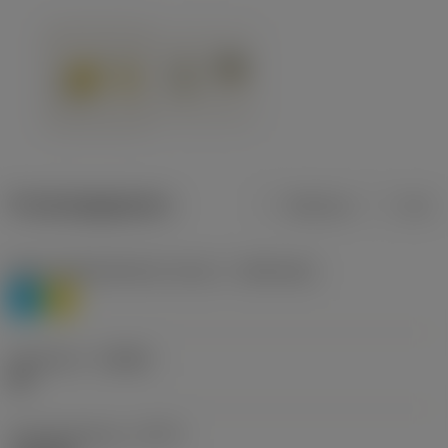
Productgegevens
Metrisch
Inch
Materiaalklassificatie niveau 1
(TMC1ISO)
P
M
Geometrie
(CBMD)
HR
Type bewerking
(CTPT)