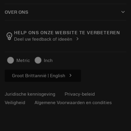
Hoe te kopen
Handleidingen en tutorials
Tailor Made
keyboard_arrow_down
OVER ONS
Bestelling
Rekenmachines en apps
Over Sandvik Coromant
Retour
Catalogi en handboeken
Manufacturing wellness
Volg uw bestelling
HELP ONS ONZE WEBSITE TE VERBETEREN
emoji_objects
chevron_right
Deel uw feedback of ideeën
Loopbaan
Vraag een offerte aan
Duurzaam ondernemen
Artikelen
Metric
Inch
Voor de pers
chevron_right
Groot Brittannië | English
Juridische kennisgeving
Privacy-beleid
Veiligheid
Algemene Voorwaarden en condities