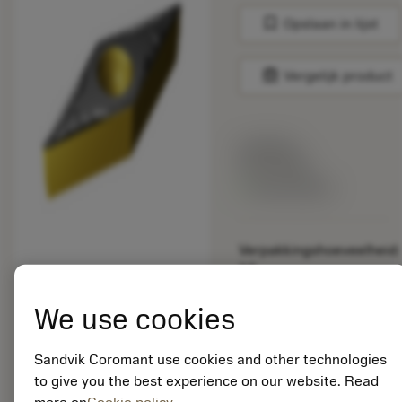
bookmark
Opslaan in lijst
balance
Vergelijk product
Lijstprijs:
33.70 EUR
Beschikbaar
Verpakkingshoeveelheid:
10
ISO: VBMT 16 04 08-
MM 2220
We use cookies
Materiaal-ID:
5725824
Sandvik Coromant use cookies and other technologies
EAN: 10621144
to give you the best experience on our website. Read
ANSI: CNMM 644-HR