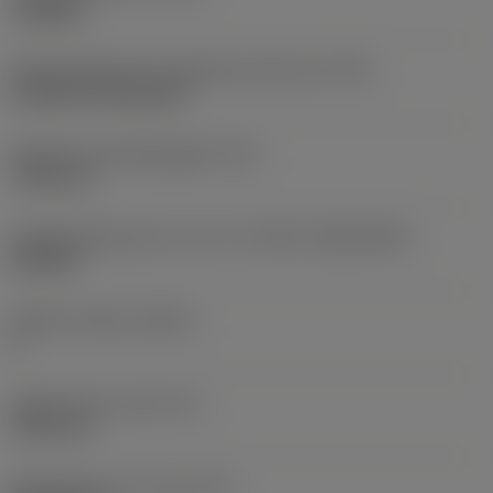
roughing
Montagestijlcode wisselplaat (metrisch)
(IFS)
Cylindrical fixing hole
Diameter bevestigingsgat
(D1)
7,925 mm
Wisselplaatgrootte en vorm
(CUTINT_SIZESHAPE)
CN1906
Snijkant telling
(CEDC)
2
Ingeschreven cirkel
(IC)
19,05 mm
Wisselplaat vorm code
(SC)