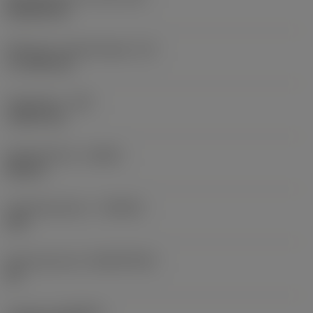
Rhombic 80
Effectieve snijkantlengte
(LE)
17,7439 mm
Hoekradius
(RE)
1,5875 mm
Spoedrichting
(HAND)
Neutral
Hardmetaalsoort
(GRADE)
235
Basismateriaal
(SUBSTRATE)
HC