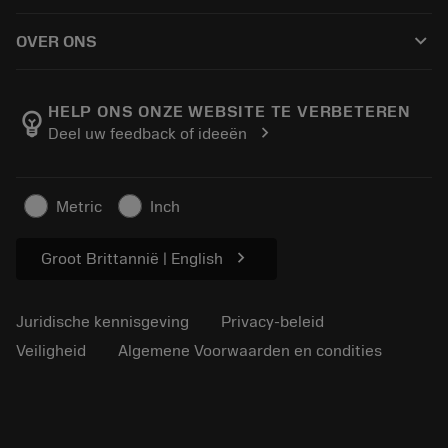
Hoe te kopen
Handleidingen en tutorials
Tailor Made
keyboard_arrow_down
OVER ONS
Bestelling
Rekenmachines en apps
Over Sandvik Coromant
Retour
Catalogi en handboeken
Manufacturing wellness
Volg uw bestelling
HELP ONS ONZE WEBSITE TE VERBETEREN
emoji_objects
chevron_right
Deel uw feedback of ideeën
Loopbaan
Vraag een offerte aan
Duurzaam ondernemen
Artikelen
Metric
Inch
Voor de pers
chevron_right
Groot Brittannië | English
Juridische kennisgeving
Privacy-beleid
Veiligheid
Algemene Voorwaarden en condities