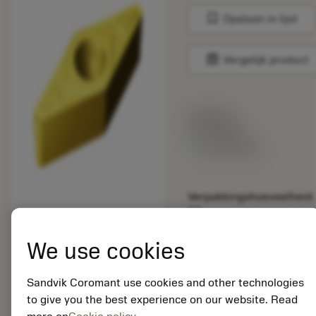
bookmark
Opslaan in lijst
balance
Vergelijk product
Lijstprijs:
33.70 EUR
Beschikbaar
Verpakkingshoeveelheid:
10
ISO: VBMT 16 04 08-
MR 2015
We use cookies
Materiaal-ID:
5725824
Sandvik Coromant use cookies and other technologies
EAN: 10621144
to give you the best experience on our website. Read
ANSI: CNMM 644-HR