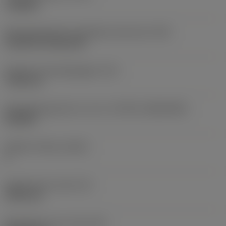
roughing
Montagestijlcode wisselplaat (metrisch)
(IFS)
Cylindrical fixing hole
Diameter bevestigingsgat
(D1)
7,925 mm
Wisselplaatgrootte en vorm
(CUTINT_SIZESHAPE)
CN1906
Snijkant telling
(CEDC)
2
Ingeschreven cirkel
(IC)
19,05 mm
Wisselplaat vorm code
(SC)