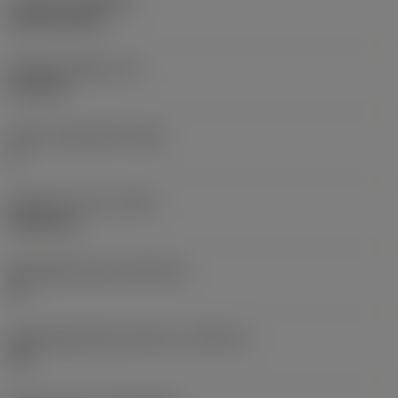
Coating
(COATING)
CVD TiCN+TiN
Wisselplaatdikte
(S)
6,35 mm
Hoofd vrijloophoek
(AN)
0 °
Gewicht van item
(WT)
0,0262 kg
Wisselplaatzitting
(SSC_M)
19
Wisselplaatzitting code inch
(SSC_N)
3/4