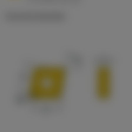
c
Technische illustraties