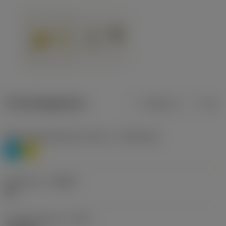
Productgegevens
Metrisch
Inch
Materiaalklassificatie niveau 1
(TMC1ISO)
P
M
Geometrie
(CBMD)
HR
Type bewerking
(CTPT)