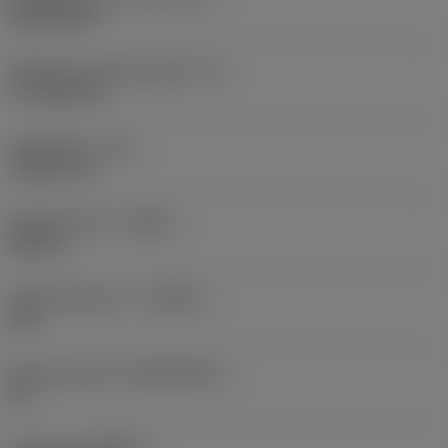
Rhombic 80
Effectieve snijkantlengte
(LE)
17,7439 mm
Hoekradius
(RE)
1,5875 mm
Spoedrichting
(HAND)
Neutral
Hardmetaalsoort
(GRADE)
235
Basismateriaal
(SUBSTRATE)
HC