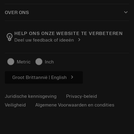
Hoe te kopen
Handleidingen en tutorials
Tailor Made
keyboard_arrow_down
OVER ONS
Bestelling
Rekenmachines en apps
Over Sandvik Coromant
Retour
Catalogi en handboeken
Manufacturing wellness
Volg uw bestelling
HELP ONS ONZE WEBSITE TE VERBETEREN
emoji_objects
chevron_right
Deel uw feedback of ideeën
Loopbaan
Vraag een offerte aan
Duurzaam ondernemen
Artikelen
Metric
Inch
Voor de pers
chevron_right
Groot Brittannië | English
Juridische kennisgeving
Privacy-beleid
Veiligheid
Algemene Voorwaarden en condities