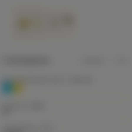
Productgegevens
Metrisch
Inch
Materiaalklassificatie niveau 1
(TMC1ISO)
P
M
Geometrie
(CBMD)
HR
Type bewerking
(CTPT)