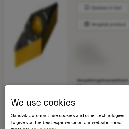
bookmark
Opslaan in lijst
balance
Vergelijk product
Lijstprijs:
33.70 EUR
Beschikbaar
Verpakkingshoeveelheid:
10
ISO: VBMT 16 04 08-
PF 4415
We use cookies
Materiaal-ID:
5725824
Sandvik Coromant use cookies and other technologies
EAN: 10621144
to give you the best experience on our website. Read
ANSI: CNMM 644-HR