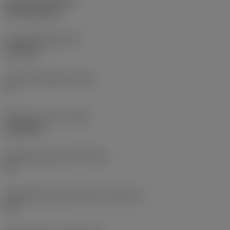
Coating
(COATING)
CVD TiCN+TiN
Wisselplaatdikte
(S)
6,35 mm
Hoofd vrijloophoek
(AN)
0 °
Gewicht van item
(WT)
0,0262 kg
Wisselplaatzitting
(SSC_M)
19
Wisselplaatzitting code inch
(SSC_N)
3/4