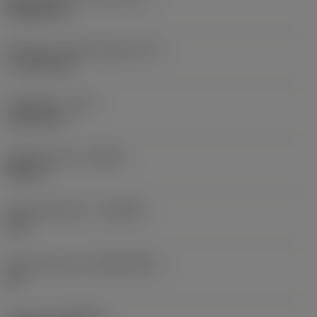
Rhombic 80
Effectieve snijkantlengte
(LE)
17,7439 mm
Hoekradius
(RE)
1,5875 mm
Spoedrichting
(HAND)
Neutral
Hardmetaalsoort
(GRADE)
235
Basismateriaal
(SUBSTRATE)
HC