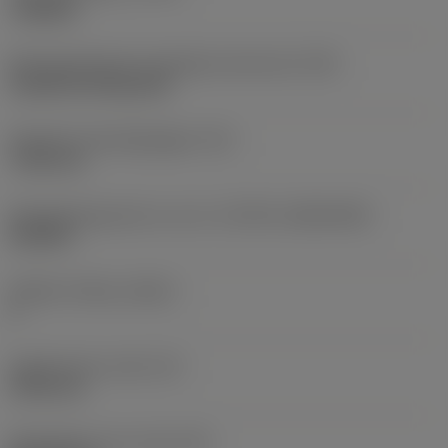
roughing
Montagestijlcode wisselplaat (metrisch)
(IFS)
Cylindrical fixing hole
Diameter bevestigingsgat
(D1)
7,925 mm
Wisselplaatgrootte en vorm
(CUTINT_SIZESHAPE)
CN1906
Snijkant telling
(CEDC)
2
Ingeschreven cirkel
(IC)
19,05 mm
Wisselplaat vorm code
(SC)