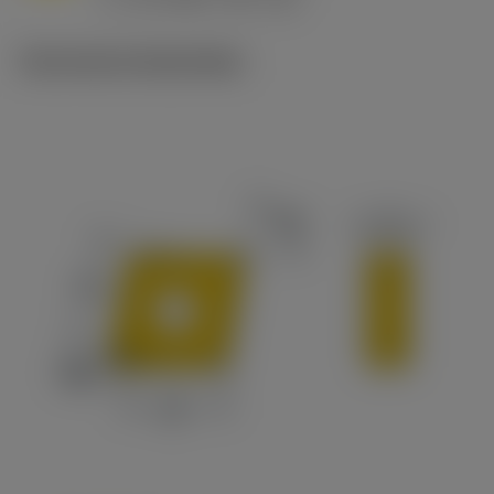
c
Technische illustraties