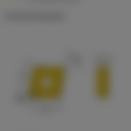
c
Technische illustraties