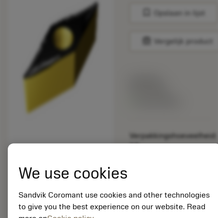
bookmark
Opslaan in lijst
balance
Vergelijk product
Lijstprijs:
33.70 EUR
Beschikbaar
Verpakkingshoeveelheid:
10
ISO: VBMT 16 04 08-
UM S205
We use cookies
Materiaal-ID:
5725824
Sandvik Coromant use cookies and other technologies
EAN: 10621144
to give you the best experience on our website. Read
ANSI: CNMM 644-HR