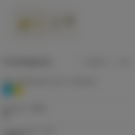
Productgegevens
Metrisch
Inch
Materiaalklassificatie niveau 1
(TMC1ISO)
P
M
Geometrie
(CBMD)
HR
Type bewerking
(CTPT)