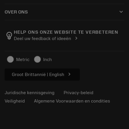
Hoe te kopen
Handleidingen en tutorials
Tailor Made
keyboard_arrow_down
OVER ONS
Bestelling
Rekenmachines en apps
Over Sandvik Coromant
Retour
Catalogi en handboeken
Manufacturing wellness
Volg uw bestelling
HELP ONS ONZE WEBSITE TE VERBETEREN
emoji_objects
chevron_right
Deel uw feedback of ideeën
Loopbaan
Vraag een offerte aan
Duurzaam ondernemen
Artikelen
Metric
Inch
Voor de pers
chevron_right
Groot Brittannië | English
Juridische kennisgeving
Privacy-beleid
Veiligheid
Algemene Voorwaarden en condities