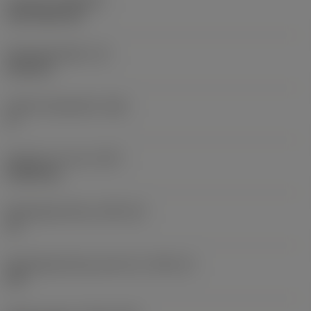
Coating
(COATING)
CVD TiCN+TiN
Wisselplaatdikte
(S)
6,35 mm
Hoofd vrijloophoek
(AN)
0 °
Gewicht van item
(WT)
0,0262 kg
Wisselplaatzitting
(SSC_M)
19
Wisselplaatzitting code inch
(SSC_N)
3/4