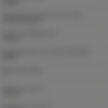
roughing
Montagestijlcode wisselplaat (metrisch)
(IFS)
Cylindrical fixing hole
Diameter bevestigingsgat
(D1)
7,925 mm
Wisselplaatgrootte en vorm
(CUTINT_SIZESHAPE)
CN1906
Snijkant telling
(CEDC)
2
Ingeschreven cirkel
(IC)
19,05 mm
Wisselplaat vorm code
(SC)