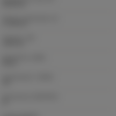
Rhombic 80
Effectieve snijkantlengte
(LE)
17,7439 mm
Hoekradius
(RE)
1,5875 mm
Spoedrichting
(HAND)
Neutral
Hardmetaalsoort
(GRADE)
235
Basismateriaal
(SUBSTRATE)
HC