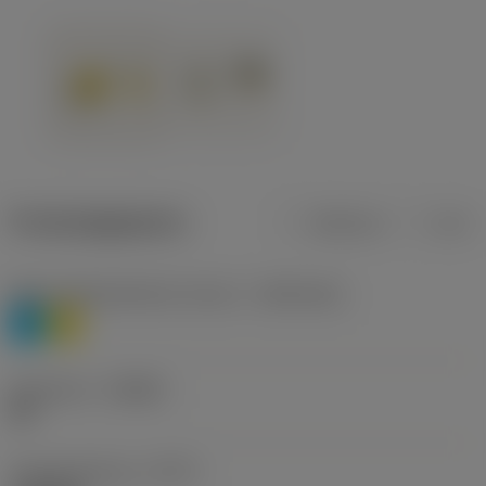
Productgegevens
Metrisch
Inch
Materiaalklassificatie niveau 1
(TMC1ISO)
P
M
Geometrie
(CBMD)
HR
Type bewerking
(CTPT)