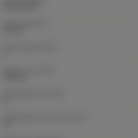
Coating
(COATING)
CVD TiCN+TiN
Wisselplaatdikte
(S)
6,35 mm
Hoofd vrijloophoek
(AN)
0 °
Gewicht van item
(WT)
0,0262 kg
Wisselplaatzitting
(SSC_M)
19
Wisselplaatzitting code inch
(SSC_N)
3/4