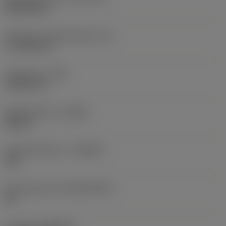
Rhombic 80
Effectieve snijkantlengte
(LE)
17,7439 mm
Hoekradius
(RE)
1,5875 mm
Spoedrichting
(HAND)
Neutral
Hardmetaalsoort
(GRADE)
235
Basismateriaal
(SUBSTRATE)
HC