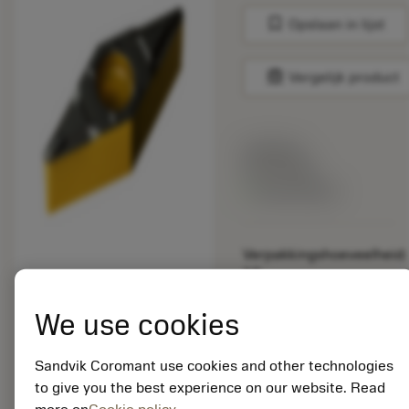
bookmark
Opslaan in lijst
balance
Vergelijk product
Lijstprijs:
33.70 EUR
Beschikbaar
Verpakkingshoeveelheid:
10
ISO: VBMT 16 04 12-
PF 4415
We use cookies
Materiaal-ID:
5725824
Sandvik Coromant use cookies and other technologies
EAN: 10621144
to give you the best experience on our website. Read
ANSI: CNMM 644-HR