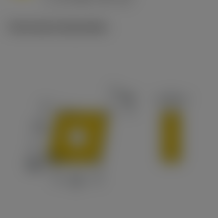
c
Technische illustraties