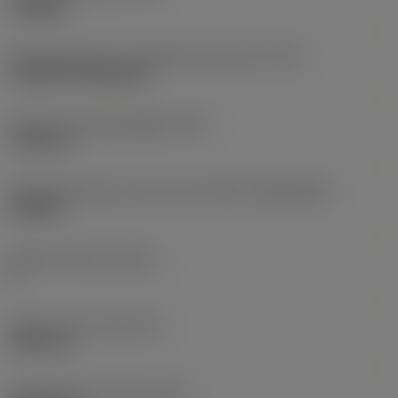
roughing
Montagestijlcode wisselplaat (metrisch)
(IFS)
Cylindrical fixing hole
Diameter bevestigingsgat
(D1)
7,925 mm
Wisselplaatgrootte en vorm
(CUTINT_SIZESHAPE)
CN1906
Snijkant telling
(CEDC)
2
Ingeschreven cirkel
(IC)
19,05 mm
Wisselplaat vorm code
(SC)