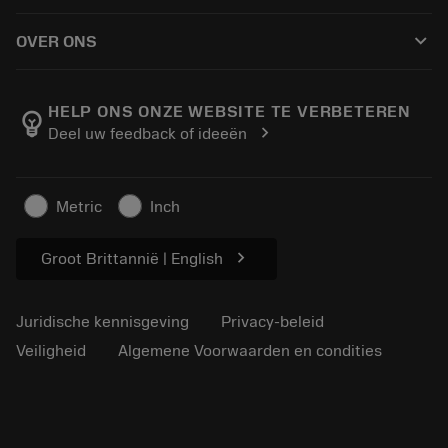
Hoe te kopen
Handleidingen en tutorials
Tailor Made
keyboard_arrow_down
OVER ONS
Bestelling
Rekenmachines en apps
Over Sandvik Coromant
Retour
Catalogi en handboeken
Manufacturing wellness
Volg uw bestelling
HELP ONS ONZE WEBSITE TE VERBETEREN
emoji_objects
chevron_right
Deel uw feedback of ideeën
Loopbaan
Vraag een offerte aan
Duurzaam ondernemen
Artikelen
Metric
Inch
Voor de pers
chevron_right
Groot Brittannië | English
Juridische kennisgeving
Privacy-beleid
Veiligheid
Algemene Voorwaarden en condities