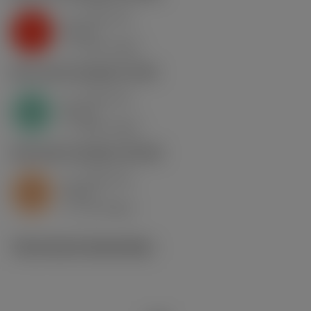
a
0.46 mm
p
K
nap
5
v
130 m/min
c
N1.3.C.AG
,
Hardheid: 90 HB
a
0.46 mm
p
N
nap
4
v
400 m/min
c
S2.0.Z.AG
,
Hardheid: 350 HB
a
0.46 mm
p
S
nap
5
v
15 m/min
c
Technische illustraties