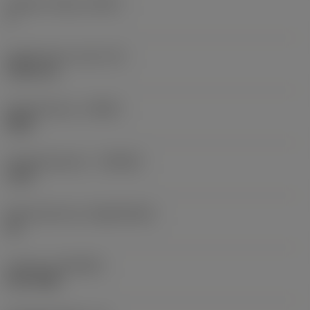
Snijkant telling
(CEDC)
3
Ingeschreven cirkel
(IC)
9,525 mm
Spoedrichting
(HAND)
Right
Hardmetaalsoort
(GRADE)
1125
Basismateriaal
(SUBSTRATE)
HC
Coating
(COATING)
PVD TiAlN