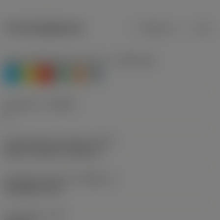
Productgegevens
Metrisch
Inch
Materiaalklassificatie niveau 1
(TMC1ISO)
P
M
K
N
S
H
Geometrie
(CBMD)
A
Schroefdraad vormtype
(THFT)
UN 60°, UNC 60°, UNF 60°
Standaard nummer
(STDNO_1)
ISO 5864-1978
Draadtype
(TTP)