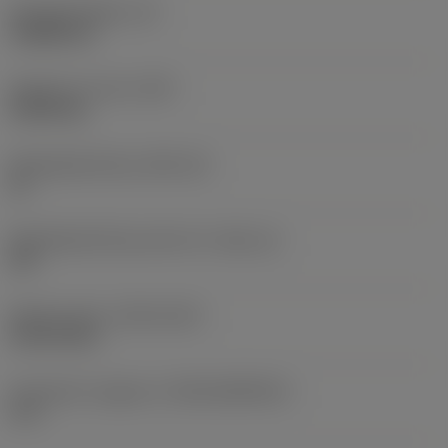
Wisselplaatdikte
(S)
3,9688 mm
Gewicht van item
(WT)
0,0043 kg
Wisselplaatzitting
(SSC_M)
16
Wisselplaatzitting code inch
(SSC_N)
3/8
Release date
(ValFrom20)
18-02-2011
Introductie vrijgave id
(RELEASEPACK)
11.1