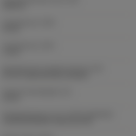
0,045 mm
Profielafstand ex
(PDX)
0,9 mm
Profielafstand ey
(PDY)
1,3 mm
Montagestijlcode wisselplaat (metrisch)
(IFS)
40°-60° countersunk hole, rail bottom
Diameter bevestigingsgat
(D1)
4,4 mm
Wisselplaatgrootte en vorm
(CUTINT_SIZESHAPE)
CoroThread 266/254 -internal size 16R