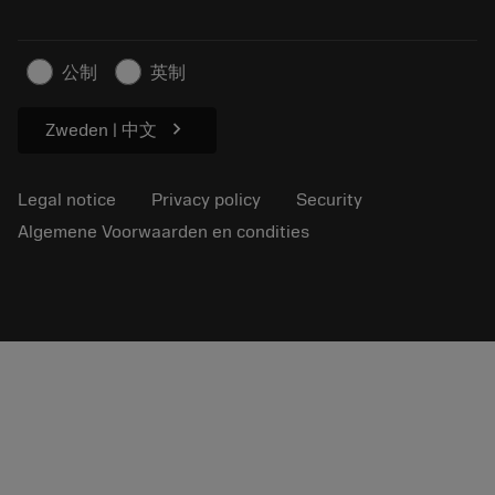
Sustainable business
Artikelen
公制
英制
For press
chevron_right
Zweden | 中文
Legal notice
Privacy policy
Security
Algemene Voorwaarden en condities