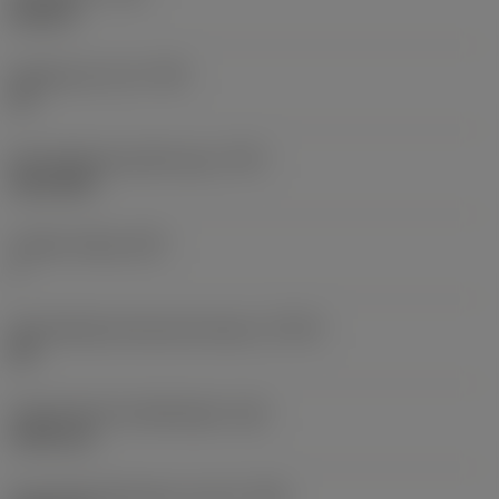
internal
Gangen per inch
(TPI)
32
Schroefdraad profiel type
(TPT)
full profile
Tanden telling
(NT)
1
Schroefdraad tolerantie klasse
(TCTR)
2B
Theoretische draadhoogte
(HA)
0,503 mm
Schroefdraadhoogte verschil
(HB)