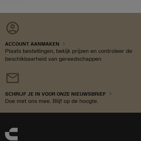
account_circle
chevron_right
ACCOUNT AANMAKEN
Plaats bestellingen, bekijk prijzen en controleer de
beschikbaarheid van gereedschappen
mail
chevron_right
SCHRIJF JE IN VOOR ONZE NIEUWSBRIEF
Doe met ons mee. Blijf op de hoogte.