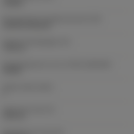
roughing
Montagestijlcode wisselplaat (metrisch)
(IFS)
Cylindrical fixing hole
Diameter bevestigingsgat
(D1)
7,925 mm
Wisselplaatgrootte en vorm
(CUTINT_SIZESHAPE)
CN1906
Snijkant telling
(CEDC)
2
Ingeschreven cirkel
(IC)
19,05 mm
Wisselplaat vorm code
(SC)