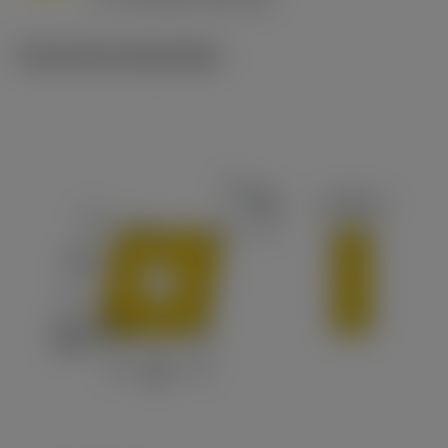
c
Technische illustraties