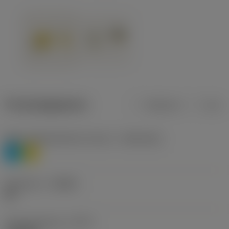
Productgegevens
Metrisch
Inch
Materiaalklassificatie niveau 1
(TMC1ISO)
P
M
Geometrie
(CBMD)
HR
Type bewerking
(CTPT)