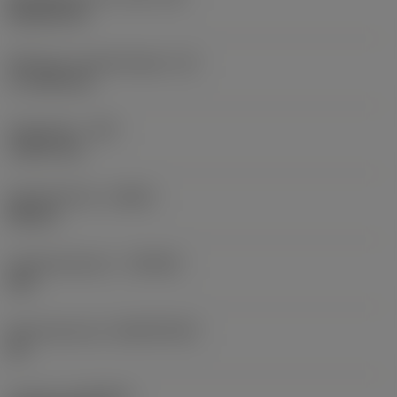
Rhombic 80
Effectieve snijkantlengte
(LE)
17,7439 mm
Hoekradius
(RE)
1,5875 mm
Spoedrichting
(HAND)
Neutral
Hardmetaalsoort
(GRADE)
235
Basismateriaal
(SUBSTRATE)
HC