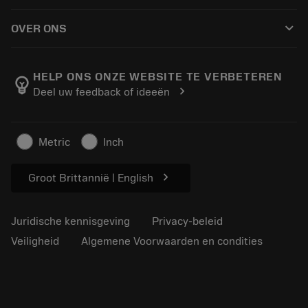
Hoe te kopen
Handleidingen en tutorials
Tailor Made
keyboard_arrow_down
OVER ONS
Bestelling
Rekenmachines en apps
Over Sandvik Coromant
Retour
Catalogi en handboeken
Manufacturing wellness
Volg uw bestelling
HELP ONS ONZE WEBSITE TE VERBETEREN
emoji_objects
chevron_right
Deel uw feedback of ideeën
Loopbaan
Vraag een offerte aan
Duurzaam ondernemen
Artikelen
Metric
Inch
Voor de pers
chevron_right
Groot Brittannië | English
Juridische kennisgeving
Privacy-beleid
Veiligheid
Algemene Voorwaarden en condities