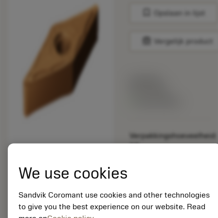
bookmark
Opslaan in lijst
balance
Vergelijk product
Lijstprijs:
33.70 EUR
Beschikbaar
Verpakkingshoeveelheid:
10
ISO: VNGG 16 04 01-
SGF 1125
We use cookies
Materiaal-ID:
5725824
Sandvik Coromant use cookies and other technologies
EAN: 10621144
to give you the best experience on our website. Read
ANSI: CNMM 644-HR