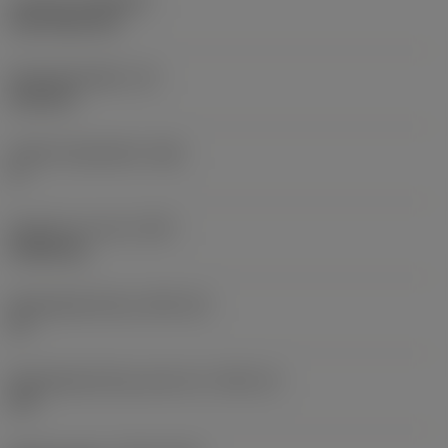
Coating
(COATING)
CVD TiCN+TiN
Wisselplaatdikte
(S)
6,35 mm
Hoofd vrijloophoek
(AN)
0 °
Gewicht van item
(WT)
0,0262 kg
Wisselplaatzitting
(SSC_M)
19
Wisselplaatzitting code inch
(SSC_N)
3/4