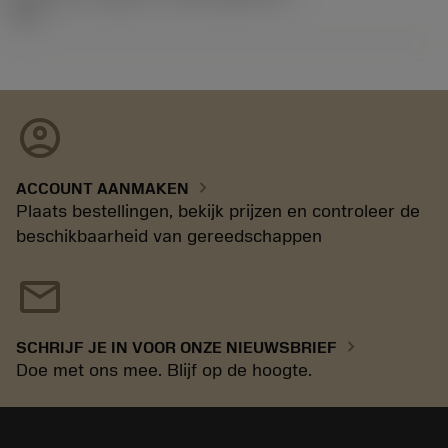
11.1
account_circle
chevron_right
ACCOUNT AANMAKEN
Plaats bestellingen, bekijk prijzen en controleer de
beschikbaarheid van gereedschappen
mail
chevron_right
SCHRIJF JE IN VOOR ONZE NIEUWSBRIEF
Doe met ons mee. Blijf op de hoogte.