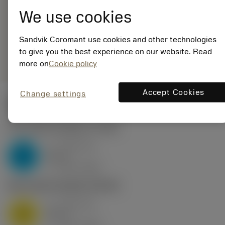
EAN: 25965643
We use cookies
ANSI: VNMG 16 04 08-
MM 2025
Sandvik Coromant use cookies and other technologies
Generieke
deployed_code
Toon 3D model
remove
add
to give you the best experience on our website. Read
weergave
shopping_cart
Voeg t
more on
Cookie policy
Accept Cookies
Change settings
Startwaarden
P2.1.Z.AN
,
Hardheid: 175 HB
a
0.46 mm
p
P
nap
4
v
160 m/min
c
M1.0.Z.AQ
,
Hardheid: 200 HB
a
0.46 mm
p
M
nap
4