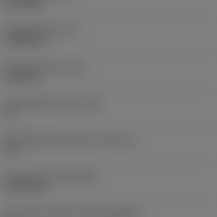
PVD TiAlN
Wisselplaatdikte
(S)
3,9688 mm
Gewicht van item
(WT)
0,0043 kg
Wisselplaatzitting
(SSC_M)
16
Wisselplaatzitting code inch
(SSC_N)
3/8
Release date
(ValFrom20)
18-02-2011
Introductie vrijgave id
(RELEASEPACK)