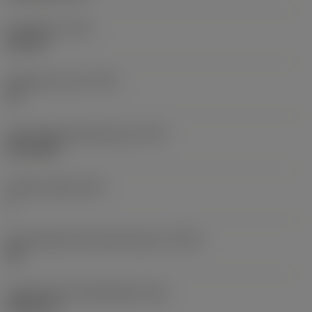
Draadtype
(TTP)
internal
Gangen per inch
(TPI)
32
Schroefdraad profiel type
(TPT)
full profile
Tanden telling
(NT)
1
Schroefdraad tolerantie klasse
(TCTR)
2B
Theoretische draadhoogte
(HA)
0,503 mm