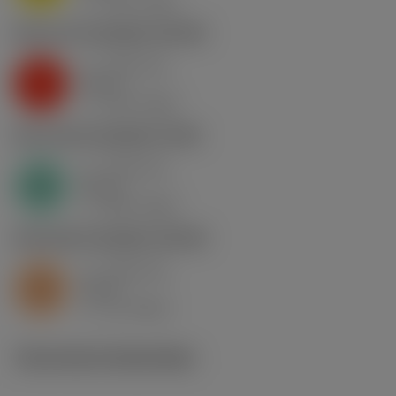
v
130 m/min
c
K2.2.C.UT
,
Hardheid: 245 HB
a
0.46 mm
p
K
nap
5
v
130 m/min
c
N1.3.C.AG
,
Hardheid: 90 HB
a
0.46 mm
p
N
nap
4
v
400 m/min
c
S2.0.Z.AG
,
Hardheid: 350 HB
a
0.46 mm
p
S
nap
5
v
15 m/min
c
Technische illustraties