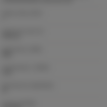
CoroThread 266/254 -internal size 16R
Snijkant telling
(CEDC)
3
Ingeschreven cirkel
(IC)
9,525 mm
Spoedrichting
(HAND)
Right
Hardmetaalsoort
(GRADE)
1125
Basismateriaal
(SUBSTRATE)
HC
Coating
(COATING)