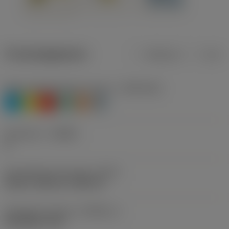
Productgegevens
Metrisch
Inch
Materiaalklassificatie niveau 1
(TMC1ISO)
P
M
K
N
S
H
Geometrie
(CBMD)
A
Schroefdraad vormtype
(THFT)
UN 60°, UNC 60°, UNF 60°
Standaard nummer
(STDNO_1)
ISO 5864-1978