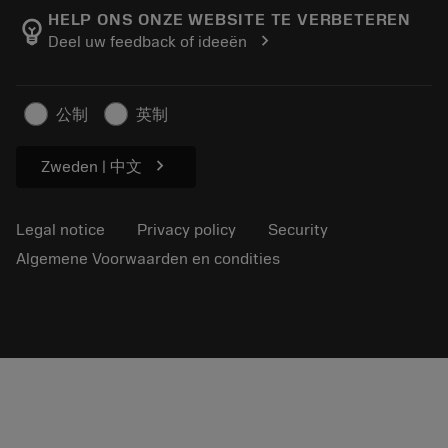
Manufacturing wellness
Track your order
HELP ONS ONZE WEBSITE TE VERBETEREN
emoji_objects
chevron_right
Deel uw feedback of ideeën
Career
Make a quotation
Sustainable business
Artikelen
公制
英制
For press
chevron_right
Zweden | 中文
Legal notice
Privacy policy
Security
Algemene Voorwaarden en condities