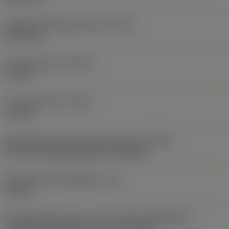
Schroefdraadhoogte verschil
(HB)
0,045 mm
Profielafstand ex
(PDX)
0,9 mm
Profielafstand ey
(PDY)
1,3 mm
Montagestijlcode wisselplaat (metrisch)
(IFS)
40°-60° countersunk hole, rail bottom
Diameter bevestigingsgat
(D1)
4,4 mm
Wisselplaatgrootte en vorm
(CUTINT_SIZESHAPE)