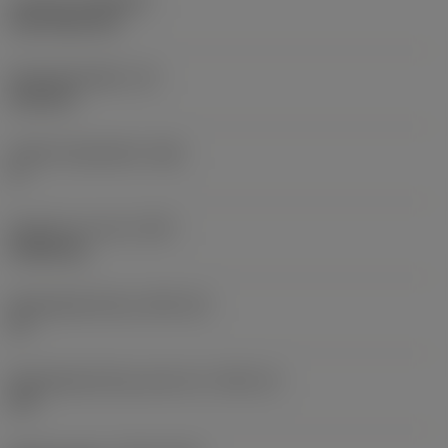
Coating
(COATING)
CVD TiCN+TiN
Wisselplaatdikte
(S)
6,35 mm
Hoofd vrijloophoek
(AN)
0 °
Gewicht van item
(WT)
0,0262 kg
Wisselplaatzitting
(SSC_M)
19
Wisselplaatzitting code inch
(SSC_N)
3/4