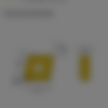
c
Technische illustraties