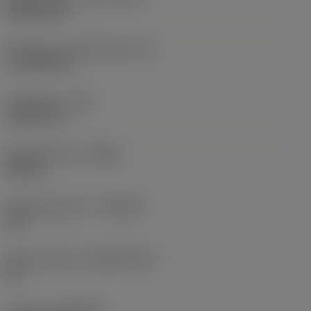
Rhombic 80
Effectieve snijkantlengte
(LE)
17,7439 mm
Hoekradius
(RE)
1,5875 mm
Spoedrichting
(HAND)
Neutral
Hardmetaalsoort
(GRADE)
235
Basismateriaal
(SUBSTRATE)
HC