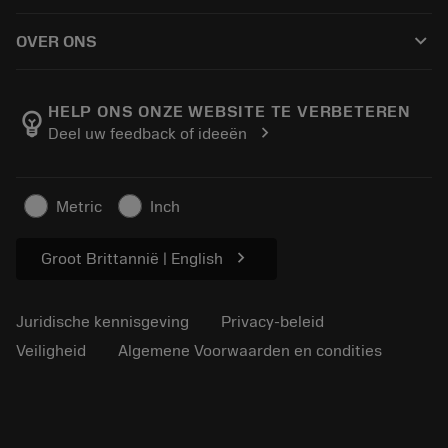
Hoe te kopen
Handleidingen en tutorials
Tailor Made
keyboard_arrow_down
OVER ONS
Bestelling
Rekenmachines en apps
Over Sandvik Coromant
Retour
Catalogi en handboeken
Manufacturing wellness
Volg uw bestelling
HELP ONS ONZE WEBSITE TE VERBETEREN
emoji_objects
chevron_right
Deel uw feedback of ideeën
Loopbaan
Vraag een offerte aan
Duurzaam ondernemen
Artikelen
Metric
Inch
Voor de pers
chevron_right
Groot Brittannië | English
Juridische kennisgeving
Privacy-beleid
Veiligheid
Algemene Voorwaarden en condities