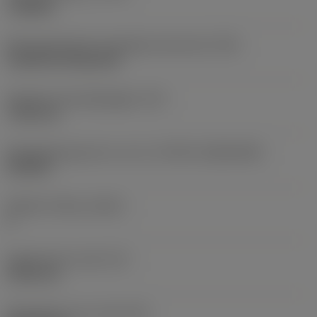
roughing
Montagestijlcode wisselplaat (metrisch)
(IFS)
Cylindrical fixing hole
Diameter bevestigingsgat
(D1)
7,925 mm
Wisselplaatgrootte en vorm
(CUTINT_SIZESHAPE)
CN1906
Snijkant telling
(CEDC)
2
Ingeschreven cirkel
(IC)
19,05 mm
Wisselplaat vorm code
(SC)