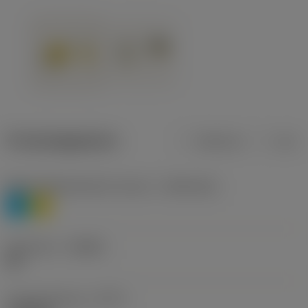
Productgegevens
Metrisch
Inch
Materiaalklassificatie niveau 1
(TMC1ISO)
P
M
Geometrie
(CBMD)
HR
Type bewerking
(CTPT)