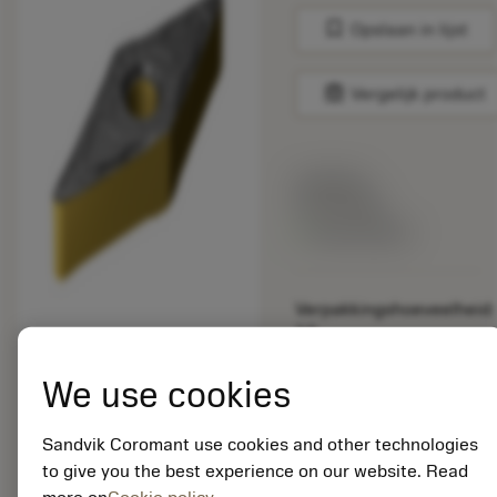
bookmark
Opslaan in lijst
balance
Vergelijk product
Lijstprijs:
33.70 EUR
Beschikbaar
Verpakkingshoeveelheid:
10
ISO: VNMG 16 04 12-
SF S205
We use cookies
Materiaal-ID:
5725824
Sandvik Coromant use cookies and other technologies
EAN: 10621144
to give you the best experience on our website. Read
ANSI: CNMM 644-HR