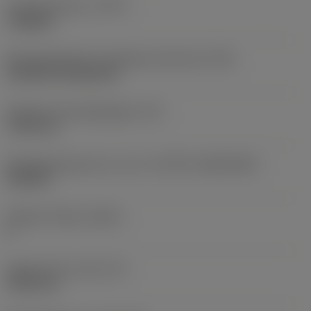
Type bewerking
(CTPT)
roughing
Montagestijlcode wisselplaat (metrisch)
(IFS)
Cylindrical fixing hole
Diameter bevestigingsgat
(D1)
7,925 mm
Wisselplaatgrootte en vorm
(CUTINT_SIZESHAPE)
CN1906
Snijkant telling
(CEDC)
2
Ingeschreven cirkel
(IC)
19,05 mm