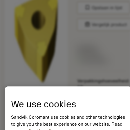
bookmark
Opslaan in lijst
balance
Vergelijk product
Lijstprijs:
33.70 EUR
Beschikbaar
Verpakkingshoeveelheid:
10
ISO:
WNGA060404S01030A
We use cookies
7015
Materiaal-ID:
Sandvik Coromant use cookies and other technologies
5725824
to give you the best experience on our website. Read
EAN: 10621144