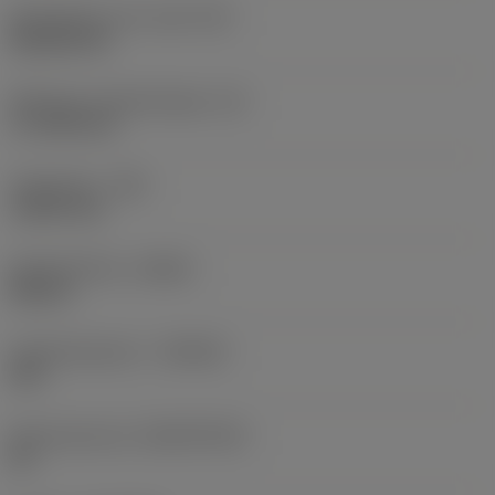
Wisselplaat vorm code
(SC)
Rhombic 80
Effectieve snijkantlengte
(LE)
17,7439 mm
Hoekradius
(RE)
1,5875 mm
Spoedrichting
(HAND)
Neutral
Hardmetaalsoort
(GRADE)
235
Basismateriaal
(SUBSTRATE)
HC