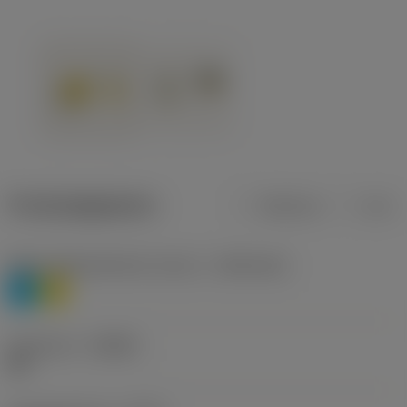
Productgegevens
Metrisch
Inch
Materiaalklassificatie niveau 1
(TMC1ISO)
P
M
Geometrie
(CBMD)
HR