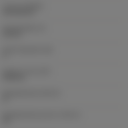
Coating
(COATING)
CVD TiCN+TiN
Wisselplaatdikte
(S)
6,35 mm
Hoofd vrijloophoek
(AN)
0 °
Gewicht van item
(WT)
0,0262 kg
Wisselplaatzitting
(SSC_M)
19
Wisselplaatzitting code inch
(SSC_N)
3/4