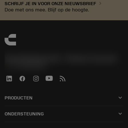
chevron_right
SCHRIJF JE IN VOOR ONZE NIEUWSBRIEF
Doe met ons mee. Blijf op de hoogte.
Sandvik Benelux B.V. - Division Coromant
phone
+31108080280
keyboard_arrow_down
PRODUCTEN
Alle tools
keyboard_arrow_down
ONDERSTEUNING
Alle software
Klantenservice
Recycling