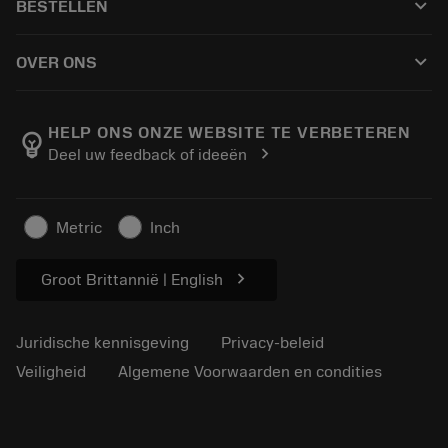
keyboard_arrow_down
BESTELLEN
Distributeurs en specialisten
Revisie
Hoe te kopen
Handleidingen en tutorials
Tailor Made
keyboard_arrow_down
OVER ONS
Bestelling
Rekenmachines en apps
Over Sandvik Coromant
Retour
Catalogi en handboeken
Manufacturing wellness
Volg uw bestelling
HELP ONS ONZE WEBSITE TE VERBETEREN
emoji_objects
chevron_right
Deel uw feedback of ideeën
Loopbaan
Vraag een offerte aan
Duurzaam ondernemen
Artikelen
Metric
Inch
Voor de pers
chevron_right
Groot Brittannië | English
Juridische kennisgeving
Privacy-beleid
Veiligheid
Algemene Voorwaarden en condities