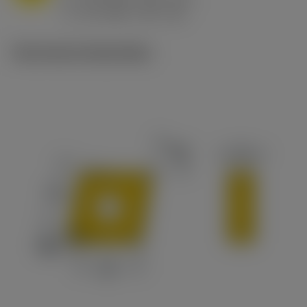
ex
v
65 m/min (90 - 50)
c
Technische illustraties