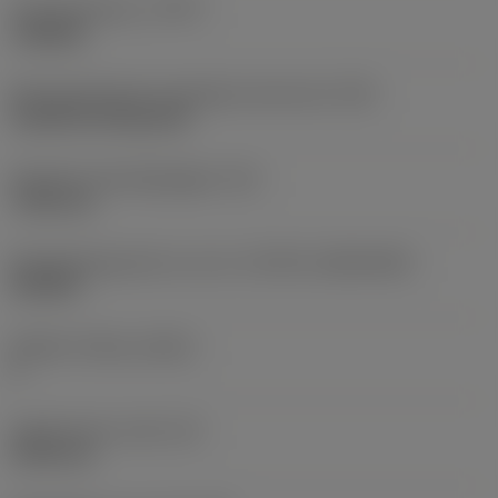
Type bewerking
(CTPT)
roughing
Montagestijlcode wisselplaat (metrisch)
(IFS)
Cylindrical fixing hole
Diameter bevestigingsgat
(D1)
7,925 mm
Wisselplaatgrootte en vorm
(CUTINT_SIZESHAPE)
CN1906
Snijkant telling
(CEDC)
2
Ingeschreven cirkel
(IC)
19,05 mm