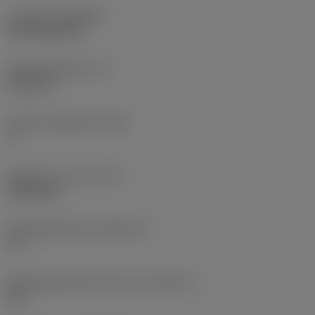
Coating
(COATING)
CVD TiCN+TiN
Wisselplaatdikte
(S)
6,35 mm
Hoofd vrijloophoek
(AN)
0 °
Gewicht van item
(WT)
0,0262 kg
Wisselplaatzitting
(SSC_M)
19
Wisselplaatzitting code inch
(SSC_N)
3/4