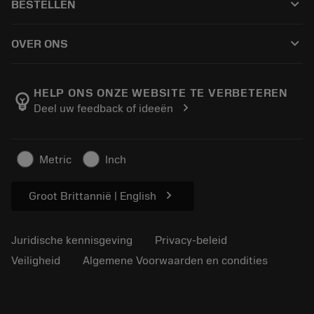
keyboard_arrow_down
BESTELLEN
Distributeurs en specialisten
Revisie
Hoe te kopen
Handleidingen en tutorials
Tailor Made
keyboard_arrow_down
OVER ONS
Bestelling
Rekenmachines en apps
Over Sandvik Coromant
Retour
Catalogi en handboeken
Manufacturing wellness
Volg uw bestelling
HELP ONS ONZE WEBSITE TE VERBETEREN
emoji_objects
chevron_right
Deel uw feedback of ideeën
Loopbaan
Vraag een offerte aan
Duurzaam ondernemen
Artikelen
Metric
Inch
Voor de pers
chevron_right
Groot Brittannië | English
Juridische kennisgeving
Privacy-beleid
Veiligheid
Algemene Voorwaarden en condities