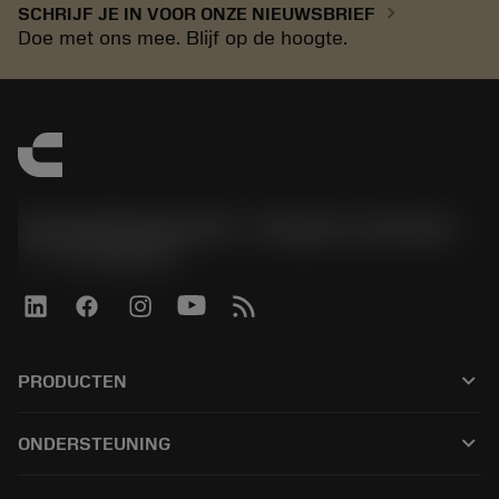
chevron_right
SCHRIJF JE IN VOOR ONZE NIEUWSBRIEF
Doe met ons mee. Blijf op de hoogte.
Sandvik Benelux B.V. - Division Coromant
phone
+31108080280
keyboard_arrow_down
PRODUCTEN
Alle tools
keyboard_arrow_down
ONDERSTEUNING
Alle software
Klantenservice
Recycling