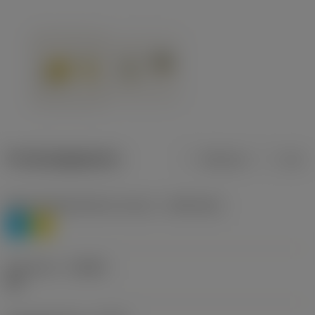
Productgegevens
Metrisch
Inch
Materiaalklassificatie niveau 1
(TMC1ISO)
P
M
Geometrie
(CBMD)
HR