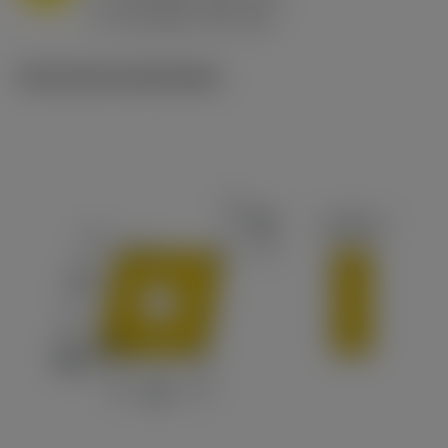
ex
v
65 m/min (90 - 50)
c
Technische illustraties