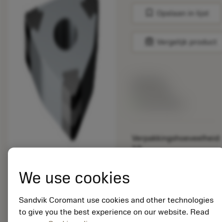
bookmark
Opslaan in lijst
balance
Vergelijk product
Lijstprijs:
33.70 EUR
Beschikbaar
Verpakkingshoeveelheid:
10
ISO:
WNGA080404S01030A
We use cookies
7025
Materiaal-ID:
Sandvik Coromant use cookies and other technologies
5725824
to give you the best experience on our website. Read
EAN: 10621144