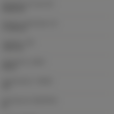
Wisselplaat vorm code
(SC)
Rhombic 80
Effectieve snijkantlengte
(LE)
17,7439 mm
Hoekradius
(RE)
1,5875 mm
Spoedrichting
(HAND)
Neutral
Hardmetaalsoort
(GRADE)
235
Basismateriaal
(SUBSTRATE)
HC