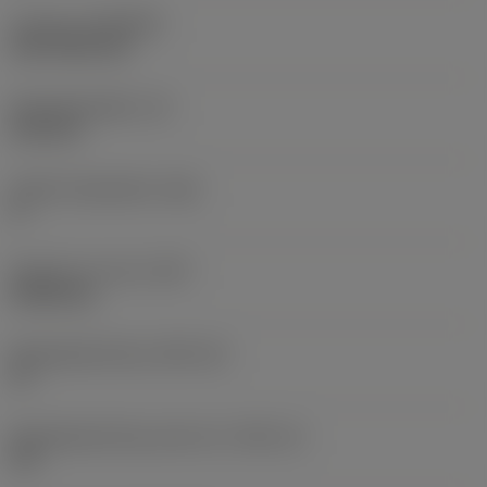
Coating
(COATING)
CVD TiCN+TiN
Wisselplaatdikte
(S)
6,35 mm
Hoofd vrijloophoek
(AN)
0 °
Gewicht van item
(WT)
0,0262 kg
Wisselplaatzitting
(SSC_M)
19
Wisselplaatzitting code inch
(SSC_N)
3/4