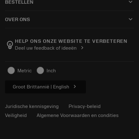
keyboard_arrow_down
BESTELLEN
Distributeurs en specialisten
Revisie
Hoe te kopen
Handleidingen en tutorials
Tailor Made
keyboard_arrow_down
OVER ONS
Bestelling
Rekenmachines en apps
Over Sandvik Coromant
Retour
Catalogi en handboeken
Manufacturing wellness
Volg uw bestelling
HELP ONS ONZE WEBSITE TE VERBETEREN
emoji_objects
chevron_right
Deel uw feedback of ideeën
Loopbaan
Vraag een offerte aan
Duurzaam ondernemen
Artikelen
Metric
Inch
Voor de pers
chevron_right
Groot Brittannië | English
Juridische kennisgeving
Privacy-beleid
Veiligheid
Algemene Voorwaarden en condities