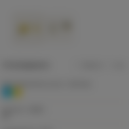
Productgegevens
Metrisch
Inch
Materiaalklassificatie niveau 1
(TMC1ISO)
P
M
Geometrie
(CBMD)
HR