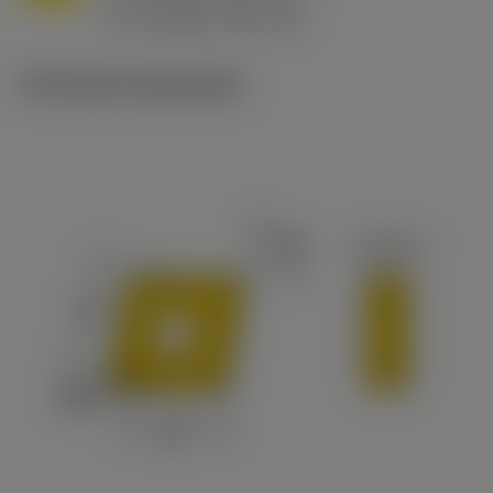
ex
v
65 m/min (90 - 50)
c
Technische illustraties