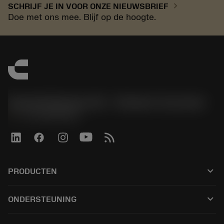
chevron_right
SCHRIJF JE IN VOOR ONZE NIEUWSBRIEF
Doe met ons mee. Blijf op de hoogte.
Sandvik Benelux B.V. - Division Coromant
phone
+31108080280
keyboard_arrow_down
PRODUCTEN
Alle tools
keyboard_arrow_down
ONDERSTEUNING
Alle software
Klantenservice
Recycling