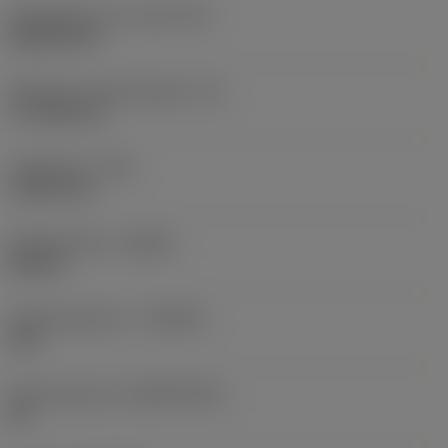
Wisselplaat vorm code
(SC)
Rhombic 80
Effectieve snijkantlengte
(LE)
17,7439 mm
Hoekradius
(RE)
1,5875 mm
Spoedrichting
(HAND)
Neutral
Hardmetaalsoort
(GRADE)
235
Basismateriaal
(SUBSTRATE)
HC