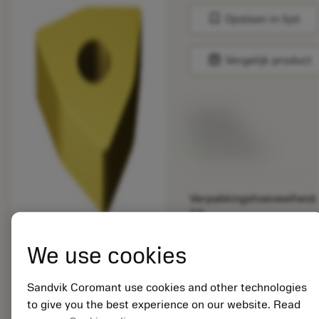
bookmark
Opslaan in lijst
balance
Vergelijk product
Lijstprijs:
33.70 EUR
Beschikbaar
Verpakkingshoeveelheid:
10
ISO:
WNGA080404S01525
We use cookies
6050
Materiaal-ID:
Sandvik Coromant use cookies and other technologies
5725824
to give you the best experience on our website. Read
EAN: 10621144