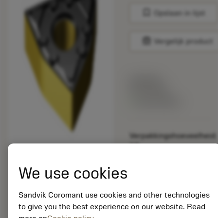
bookmark
Opslaan in lijst
balance
Vergelijk product
Lijstprijs:
33.70 EUR
Beschikbaar
Verpakkingshoeveelheid:
10
ISO: WNMG 06 04 04-
WF 3225
We use cookies
Materiaal-ID:
5725824
Sandvik Coromant use cookies and other technologies
EAN: 10621144
to give you the best experience on our website. Read
ANSI: CNMM 644-HR