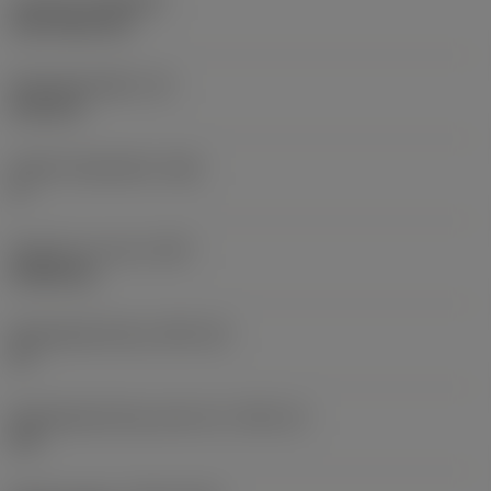
Coating
(COATING)
CVD TiCN+TiN
Wisselplaatdikte
(S)
6,35 mm
Hoofd vrijloophoek
(AN)
0 °
Gewicht van item
(WT)
0,0262 kg
Wisselplaatzitting
(SSC_M)
19
Wisselplaatzitting code inch
(SSC_N)
3/4