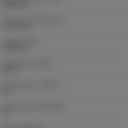
Rhombic 80
Effectieve snijkantlengte
(LE)
17,7439 mm
Hoekradius
(RE)
1,5875 mm
Spoedrichting
(HAND)
Neutral
Hardmetaalsoort
(GRADE)
235
Basismateriaal
(SUBSTRATE)
HC