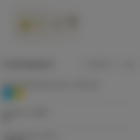
Productgegevens
Metrisch
Inch
Materiaalklassificatie niveau 1
(TMC1ISO)
P
M
Geometrie
(CBMD)
HR
Type bewerking
(CTPT)