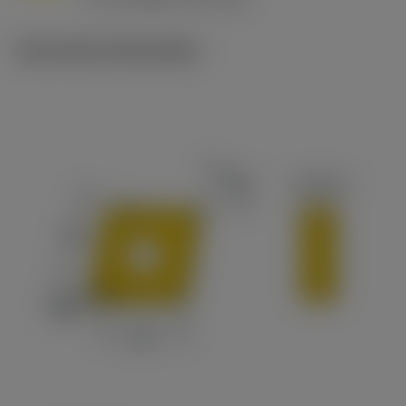
c
Technische illustraties