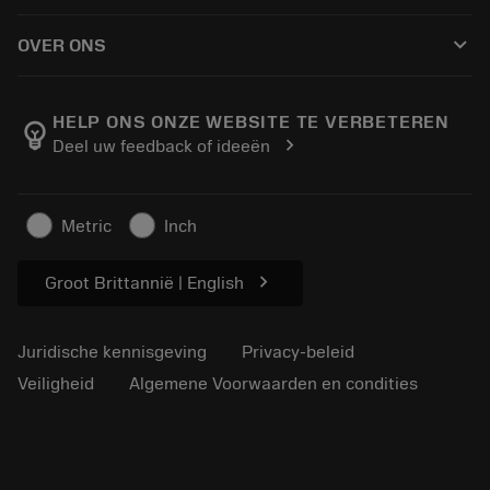
Hoe te kopen
Handleidingen en tutorials
Tailor Made
keyboard_arrow_down
OVER ONS
Bestelling
Rekenmachines en apps
Over Sandvik Coromant
Retour
Catalogi en handboeken
Manufacturing wellness
Volg uw bestelling
HELP ONS ONZE WEBSITE TE VERBETEREN
emoji_objects
chevron_right
Deel uw feedback of ideeën
Loopbaan
Vraag een offerte aan
Duurzaam ondernemen
Artikelen
Metric
Inch
Voor de pers
chevron_right
Groot Brittannië | English
Juridische kennisgeving
Privacy-beleid
Veiligheid
Algemene Voorwaarden en condities