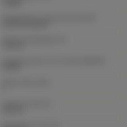
roughing
Montagestijlcode wisselplaat (metrisch)
(IFS)
Cylindrical fixing hole
Diameter bevestigingsgat
(D1)
7,925 mm
Wisselplaatgrootte en vorm
(CUTINT_SIZESHAPE)
CN1906
Snijkant telling
(CEDC)
2
Ingeschreven cirkel
(IC)
19,05 mm
Wisselplaat vorm code
(SC)