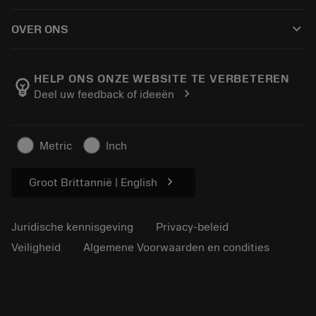
Hoe te kopen
Handleidingen en tutorials
Tailor Made
keyboard_arrow_down
OVER ONS
Bestelling
Rekenmachines en apps
Over Sandvik Coromant
Retour
Catalogi en handboeken
Manufacturing wellness
Volg uw bestelling
HELP ONS ONZE WEBSITE TE VERBETEREN
emoji_objects
chevron_right
Deel uw feedback of ideeën
Loopbaan
Vraag een offerte aan
Duurzaam ondernemen
Artikelen
Metric
Inch
Voor de pers
chevron_right
Groot Brittannië | English
Juridische kennisgeving
Privacy-beleid
Veiligheid
Algemene Voorwaarden en condities