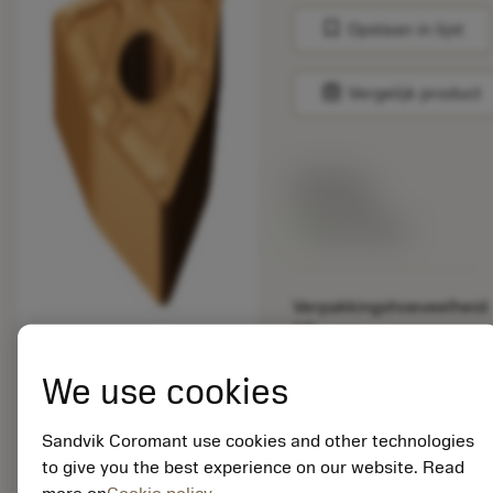
bookmark
Opslaan in lijst
balance
Vergelijk product
Lijstprijs:
33.70 EUR
Beschikbaar
Verpakkingshoeveelheid:
10
ISO: WNMG 06 04 04-
XF GC15
We use cookies
Materiaal-ID:
5725824
Sandvik Coromant use cookies and other technologies
EAN: 10621144
to give you the best experience on our website. Read
ANSI: CNMM 644-HR