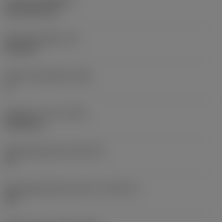
Coating
(COATING)
CVD TiCN+TiN
Wisselplaatdikte
(S)
6,35 mm
Hoofd vrijloophoek
(AN)
0 °
Gewicht van item
(WT)
0,0262 kg
Wisselplaatzitting
(SSC_M)
19
Wisselplaatzitting code inch
(SSC_N)
3/4