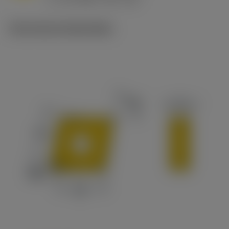
c
Technische illustraties