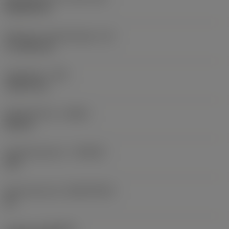
Rhombic 80
Effectieve snijkantlengte
(LE)
17,7439 mm
Hoekradius
(RE)
1,5875 mm
Spoedrichting
(HAND)
Neutral
Hardmetaalsoort
(GRADE)
235
Basismateriaal
(SUBSTRATE)
HC