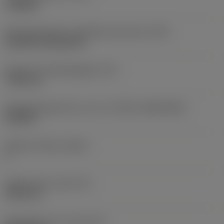
roughing
Montagestijlcode wisselplaat (metrisch)
(IFS)
Cylindrical fixing hole
Diameter bevestigingsgat
(D1)
7,925 mm
Wisselplaatgrootte en vorm
(CUTINT_SIZESHAPE)
CN1906
Snijkant telling
(CEDC)
2
Ingeschreven cirkel
(IC)
19,05 mm
Wisselplaat vorm code
(SC)