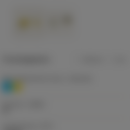
Productgegevens
Metrisch
Inch
Materiaalklassificatie niveau 1
(TMC1ISO)
P
M
Geometrie
(CBMD)
HR
Type bewerking
(CTPT)