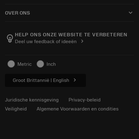
Hoe te kopen
Handleidingen en tutorials
Tailor Made
keyboard_arrow_down
OVER ONS
Bestelling
Rekenmachines en apps
Over Sandvik Coromant
Retour
Catalogi en handboeken
Manufacturing wellness
Volg uw bestelling
HELP ONS ONZE WEBSITE TE VERBETEREN
emoji_objects
chevron_right
Deel uw feedback of ideeën
Loopbaan
Vraag een offerte aan
Duurzaam ondernemen
Artikelen
Metric
Inch
Voor de pers
chevron_right
Groot Brittannië | English
Juridische kennisgeving
Privacy-beleid
Veiligheid
Algemene Voorwaarden en condities