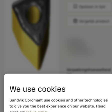
bookmark
Opslaan in lijst
balance
Vergelijk product
Lijstprijs:
33.70 EUR
Beschikbaar
Verpakkingshoeveelheid:
10
ISO: WNMG 06 04 12-
KR 3225
We use cookies
Materiaal-ID:
5725824
Sandvik Coromant use cookies and other technologies
EAN: 10621144
to give you the best experience on our website. Read
ANSI: CNMM 644-HR