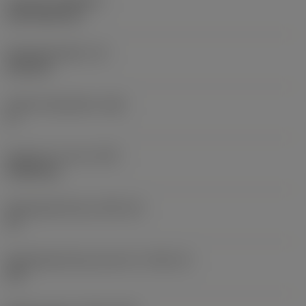
Coating
(COATING)
CVD TiCN+TiN
Wisselplaatdikte
(S)
6,35 mm
Hoofd vrijloophoek
(AN)
0 °
Gewicht van item
(WT)
0,0262 kg
Wisselplaatzitting
(SSC_M)
19
Wisselplaatzitting code inch
(SSC_N)
3/4