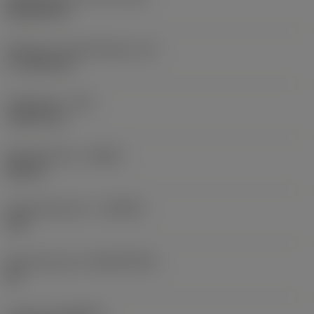
Rhombic 80
Effectieve snijkantlengte
(LE)
17,7439 mm
Hoekradius
(RE)
1,5875 mm
Spoedrichting
(HAND)
Neutral
Hardmetaalsoort
(GRADE)
235
Basismateriaal
(SUBSTRATE)
HC