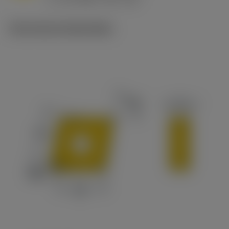
c
Technische illustraties