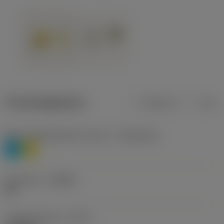
Productgegevens
Metrisch
Inch
Materiaalklassificatie niveau 1
(TMC1ISO)
P
M
Geometrie
(CBMD)
HR
Type bewerking
(CTPT)