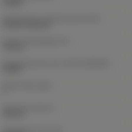
roughing
Montagestijlcode wisselplaat (metrisch)
(IFS)
Cylindrical fixing hole
Diameter bevestigingsgat
(D1)
7,925 mm
Wisselplaatgrootte en vorm
(CUTINT_SIZESHAPE)
CN1906
Snijkant telling
(CEDC)
2
Ingeschreven cirkel
(IC)
19,05 mm
Wisselplaat vorm code
(SC)