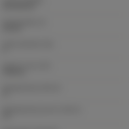
Coating
(COATING)
CVD TiCN+TiN
Wisselplaatdikte
(S)
6,35 mm
Hoofd vrijloophoek
(AN)
0 °
Gewicht van item
(WT)
0,0262 kg
Wisselplaatzitting
(SSC_M)
19
Wisselplaatzitting code inch
(SSC_N)
3/4