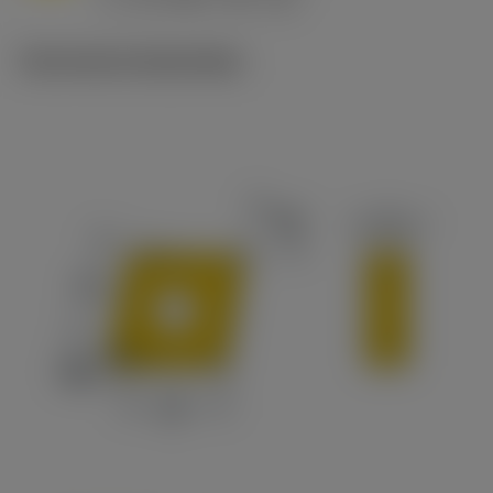
c
Technische illustraties