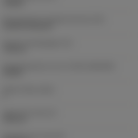
roughing
Montagestijlcode wisselplaat (metrisch)
(IFS)
Cylindrical fixing hole
Diameter bevestigingsgat
(D1)
7,925 mm
Wisselplaatgrootte en vorm
(CUTINT_SIZESHAPE)
CN1906
Snijkant telling
(CEDC)
2
Ingeschreven cirkel
(IC)
19,05 mm
Wisselplaat vorm code
(SC)