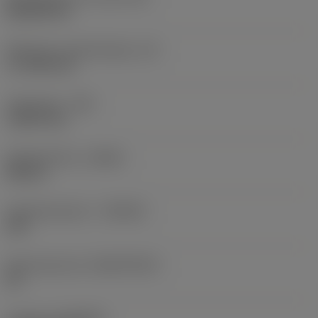
Rhombic 80
Effectieve snijkantlengte
(LE)
17,7439 mm
Hoekradius
(RE)
1,5875 mm
Spoedrichting
(HAND)
Neutral
Hardmetaalsoort
(GRADE)
235
Basismateriaal
(SUBSTRATE)
HC