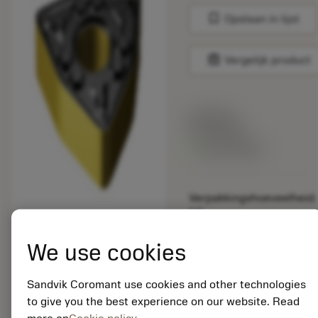
bookmark
Opslaan in lijst
balance
Vergelijk product
Lijstprijs:
33.70 EUR
Beschikbaar
Verpakkingshoeveelheid:
10
ISO: WNMG 06 04 12-
WM 4415
We use cookies
Materiaal-ID:
5725824
Sandvik Coromant use cookies and other technologies
EAN: 10621144
to give you the best experience on our website. Read
ANSI: CNMM 644-HR