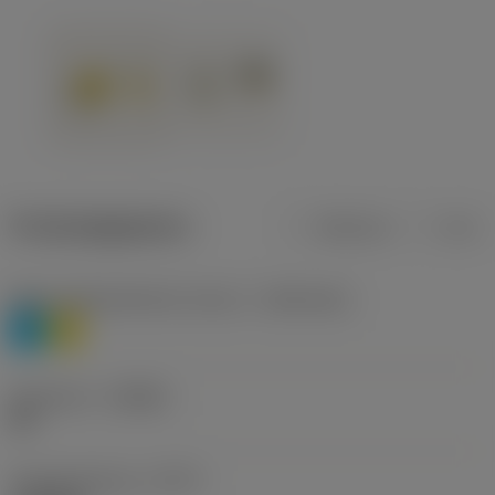
Productgegevens
Metrisch
Inch
Materiaalklassificatie niveau 1
(TMC1ISO)
P
M
Geometrie
(CBMD)
HR
Type bewerking
(CTPT)