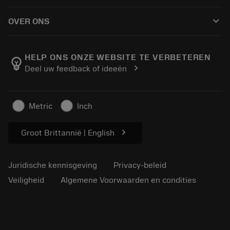
Hoe te kopen
Handleidingen en tutorials
Tailor Made
keyboard_arrow_down
OVER ONS
Bestelling
Rekenmachines en apps
Over Sandvik Coromant
Retour
Catalogi en handboeken
Manufacturing wellness
Volg uw bestelling
HELP ONS ONZE WEBSITE TE VERBETEREN
emoji_objects
chevron_right
Deel uw feedback of ideeën
Loopbaan
Vraag een offerte aan
Duurzaam ondernemen
Artikelen
Metric
Inch
Voor de pers
chevron_right
Groot Brittannië | English
Juridische kennisgeving
Privacy-beleid
Veiligheid
Algemene Voorwaarden en condities