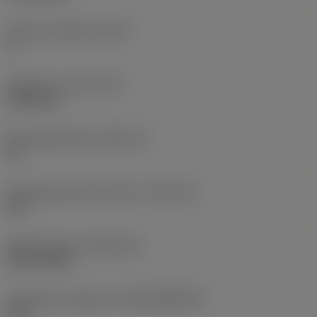
Hoofd vrijloophoek
(AN)
0 °
Gewicht van item
(WT)
0,0034 kg
Wisselplaatzitting
(SSC_M)
06
Wisselplaatzitting code inch
(SSC_N)
3/8
Release date
(ValFrom20)
08-09-2008
Introductie vrijgave id
(RELEASEPACK)
08.2