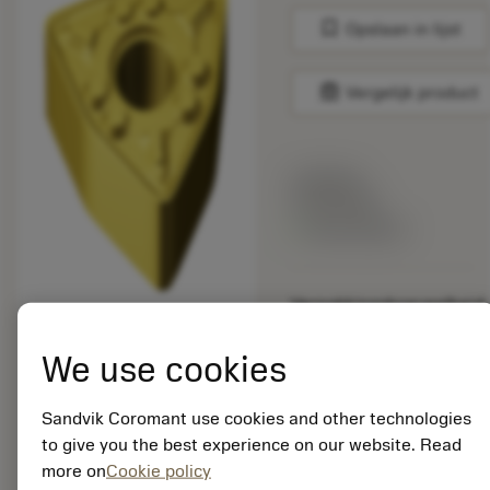
bookmark
Opslaan in lijst
balance
Vergelijk product
Lijstprijs:
16.25 EUR
Beschikbaar
Verpakkingshoeveelheid:
10
ISO: WNMG 06 04 12-
We use cookies
WMX 2015
Materiaal-ID:
Sandvik Coromant use cookies and other technologies
5756453
to give you the best experience on our website. Read
EAN: 12338432
more on
Cookie policy
ANSI: WNMG 333-