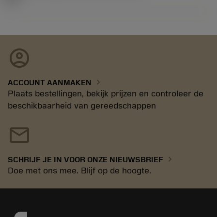
account_circle
chevron_right
ACCOUNT AANMAKEN
Plaats bestellingen, bekijk prijzen en controleer de
beschikbaarheid van gereedschappen
mail
chevron_right
SCHRIJF JE IN VOOR ONZE NIEUWSBRIEF
Doe met ons mee. Blijf op de hoogte.