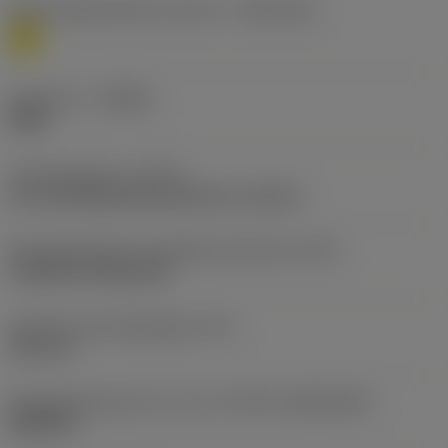
Materiaalklassificatie niveau 1
(TMC1ISO)
M
Geometrie
(CBMD)
WMX
Type bewerking
(CTPT)
pre-machining with demand on surface
Montagestijlcode wisselplaat (metrisch)
(IFS)
Cylindrical fixing hole
Diameter bevestigingsgat
(D1)
3,81 mm
Wisselplaatgrootte en vorm
(CUTINT_SIZESHAPE)
WN0604