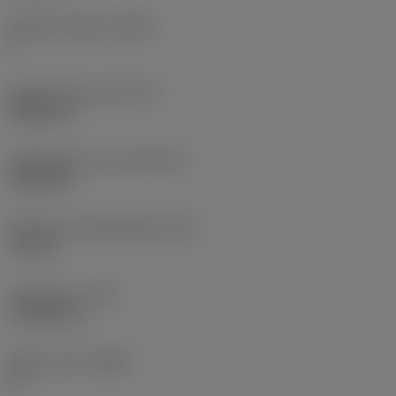
Snijkant telling
(CEDC)
6
Ingeschreven cirkel
(IC)
9,525 mm
Wisselplaat vorm code
(SC)
Trigon 80
Effectieve snijkantlengte
(LE)
1,6 mm
Hoekradius
(RE)
1,1906 mm
Wiper-insert
(WEP)
Ja