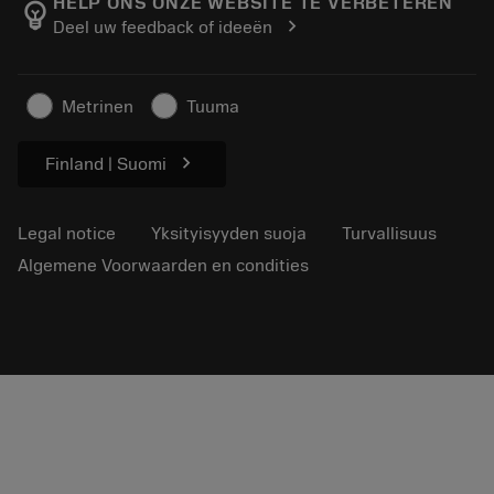
Seuraa tilaustasi
Tool ID
HELP ONS ONZE WEBSITE TE VERBETEREN
emoji_objects
chevron_right
Deel uw feedback of ideeën
Löydä meidät
FAQ
Lehdistölle
Yhteyshenkilö
Turvallisuustietoa
Metrinen
Tuuma
Kestävyys
chevron_right
Finland | Suomi
Legal notice
Yksityisyyden suoja
Turvallisuus
Algemene Voorwaarden en condities