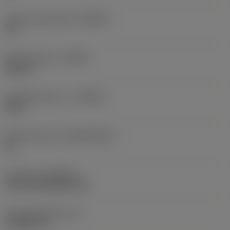
Hoofd snijkanthoek
(KRINS)
95 °
Spoedrichting
(HAND)
Neutral
Hardmetaalsoort
(GRADE)
2015
Basismateriaal
(SUBSTRATE)
HC
Coating
(COATING)
CVD TiCN+Al2O3+TiN
Wisselplaatdikte
(S)
4,7625 mm