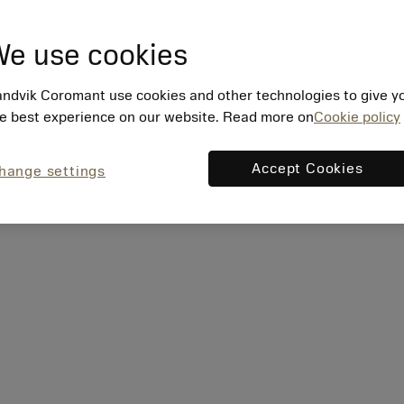
e use cookies
ndvik Coromant use cookies and other technologies to give y
e best experience on our website. Read more on
Cookie policy
Accept Cookies
hange settings