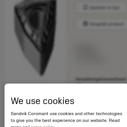
bookmark
Opslaan in lijst
balance
Vergelijk product
Lijstprijs:
33.70 EUR
Beschikbaar
Verpakkingshoeveelheid:
10
ISO: WNMG 08 04 08-
QM 1105
We use cookies
Materiaal-ID:
5725824
Sandvik Coromant use cookies and other technologies
EAN: 10621144
to give you the best experience on our website. Read
ANSI: CNMM 644-HR