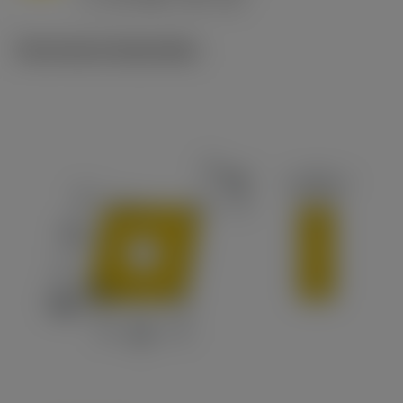
c
Technische illustraties