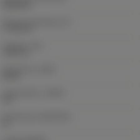
Rhombic 80
Effectieve snijkantlengte
(LE)
17,7439 mm
Hoekradius
(RE)
1,5875 mm
Spoedrichting
(HAND)
Neutral
Hardmetaalsoort
(GRADE)
235
Basismateriaal
(SUBSTRATE)
HC