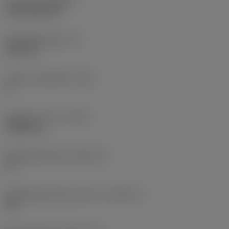
Coating
(COATING)
CVD TiCN+TiN
Wisselplaatdikte
(S)
6,35 mm
Hoofd vrijloophoek
(AN)
0 °
Gewicht van item
(WT)
0,0262 kg
Wisselplaatzitting
(SSC_M)
19
Wisselplaatzitting code inch
(SSC_N)
3/4