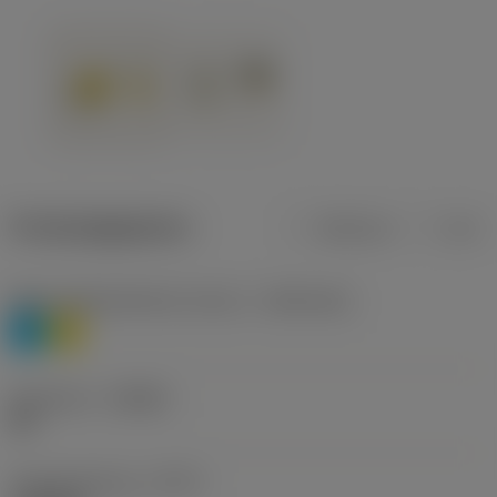
Productgegevens
Metrisch
Inch
Materiaalklassificatie niveau 1
(TMC1ISO)
P
M
Geometrie
(CBMD)
HR
Type bewerking
(CTPT)