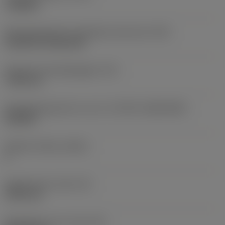
roughing
Montagestijlcode wisselplaat (metrisch)
(IFS)
Cylindrical fixing hole
Diameter bevestigingsgat
(D1)
7,925 mm
Wisselplaatgrootte en vorm
(CUTINT_SIZESHAPE)
CN1906
Snijkant telling
(CEDC)
2
Ingeschreven cirkel
(IC)
19,05 mm
Wisselplaat vorm code
(SC)