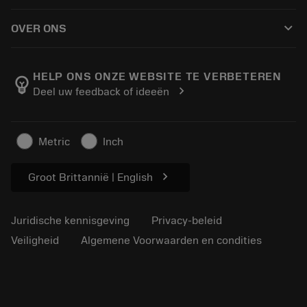
Hoe te kopen
Handleidingen en tutorials
Tailor Made
keyboard_arrow_down
OVER ONS
Bestelling
Rekenmachines en apps
Over Sandvik Coromant
Retour
Catalogi en handboeken
Manufacturing wellness
Volg uw bestelling
HELP ONS ONZE WEBSITE TE VERBETEREN
emoji_objects
chevron_right
Deel uw feedback of ideeën
Loopbaan
Vraag een offerte aan
Duurzaam ondernemen
Artikelen
Metric
Inch
Voor de pers
chevron_right
Groot Brittannië | English
Juridische kennisgeving
Privacy-beleid
Veiligheid
Algemene Voorwaarden en condities