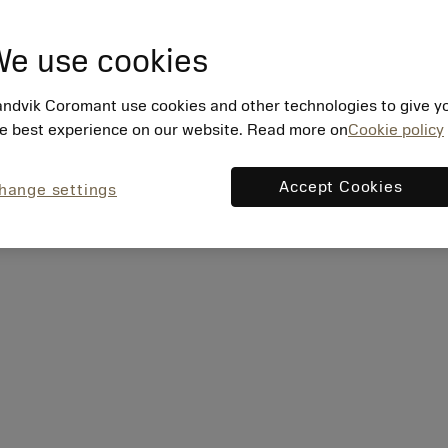
e use cookies
ndvik Coromant use cookies and other technologies to give y
e best experience on our website. Read more on
Cookie policy
Accept Cookies
hange settings