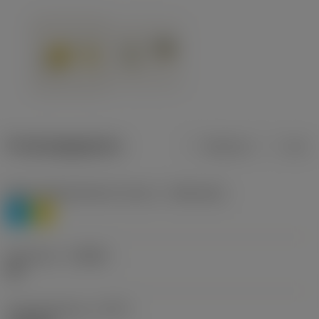
Productgegevens
Metrisch
Inch
Materiaalklassificatie niveau 1
(TMC1ISO)
P
M
Geometrie
(CBMD)
HR
Type bewerking
(CTPT)