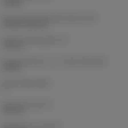
roughing
Montagestijlcode wisselplaat (metrisch)
(IFS)
Cylindrical fixing hole
Diameter bevestigingsgat
(D1)
7,925 mm
Wisselplaatgrootte en vorm
(CUTINT_SIZESHAPE)
CN1906
Snijkant telling
(CEDC)
2
Ingeschreven cirkel
(IC)
19,05 mm
Wisselplaat vorm code
(SC)