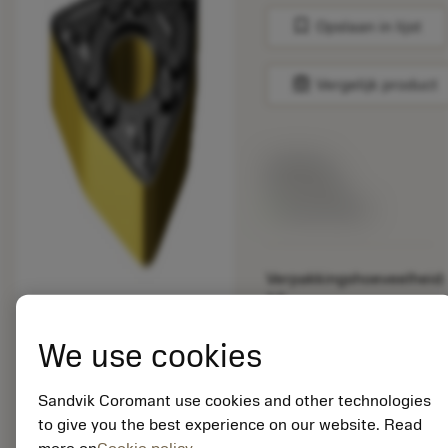
bookmark
Opslaan in lijst
balance
Vergelijk product
Lijstprijs:
33.70 EUR
Beschikbaar
Verpakkingshoeveelheid:
10
ISO: WNMG 08 04 08-
WMX 3225
We use cookies
Materiaal-ID:
5725824
Sandvik Coromant use cookies and other technologies
EAN: 10621144
to give you the best experience on our website. Read
ANSI: CNMM 644-HR