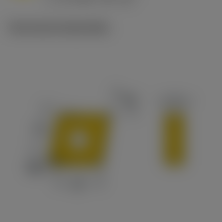
c
Technische illustraties