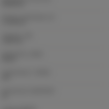
Rhombic 80
Effectieve snijkantlengte
(LE)
17,7439 mm
Hoekradius
(RE)
1,5875 mm
Spoedrichting
(HAND)
Neutral
Hardmetaalsoort
(GRADE)
235
Basismateriaal
(SUBSTRATE)
HC