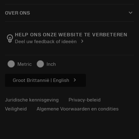
Hoe te kopen
Handleidingen en tutorials
Tailor Made
keyboard_arrow_down
OVER ONS
Bestelling
Rekenmachines en apps
Over Sandvik Coromant
Retour
Catalogi en handboeken
Manufacturing wellness
Volg uw bestelling
HELP ONS ONZE WEBSITE TE VERBETEREN
emoji_objects
chevron_right
Deel uw feedback of ideeën
Loopbaan
Vraag een offerte aan
Duurzaam ondernemen
Artikelen
Metric
Inch
Voor de pers
chevron_right
Groot Brittannië | English
Juridische kennisgeving
Privacy-beleid
Veiligheid
Algemene Voorwaarden en condities