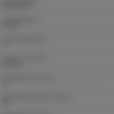
Coating
(COATING)
CVD TiCN+TiN
Wisselplaatdikte
(S)
6,35 mm
Hoofd vrijloophoek
(AN)
0 °
Gewicht van item
(WT)
0,0262 kg
Wisselplaatzitting
(SSC_M)
19
Wisselplaatzitting code inch
(SSC_N)
3/4