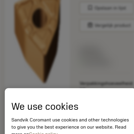
bookmark
Opslaan in lijst
balance
Vergelijk product
Lijstprijs:
33.70 EUR
Beschikbaar
Verpakkingshoeveelheid:
10
ISO: WNMG 08 04 08-
XF GC15
We use cookies
Materiaal-ID:
5725824
Sandvik Coromant use cookies and other technologies
EAN: 10621144
to give you the best experience on our website. Read
ANSI: CNMM 644-HR