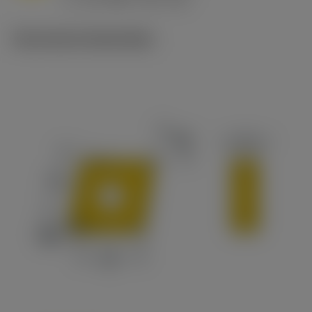
c
Technische illustraties