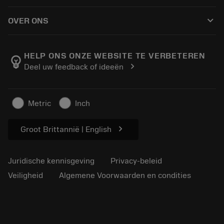
Hoe te kopen
Handleidingen en tutorials
Tailor Made
keyboard_arrow_down
OVER ONS
Bestelling
Rekenmachines en apps
Over Sandvik Coromant
Retour
Catalogi en handboeken
Manufacturing wellness
Volg uw bestelling
HELP ONS ONZE WEBSITE TE VERBETEREN
emoji_objects
chevron_right
Deel uw feedback of ideeën
Loopbaan
Vraag een offerte aan
Duurzaam ondernemen
Artikelen
Metric
Inch
Voor de pers
chevron_right
Groot Brittannië | English
Juridische kennisgeving
Privacy-beleid
Veiligheid
Algemene Voorwaarden en condities