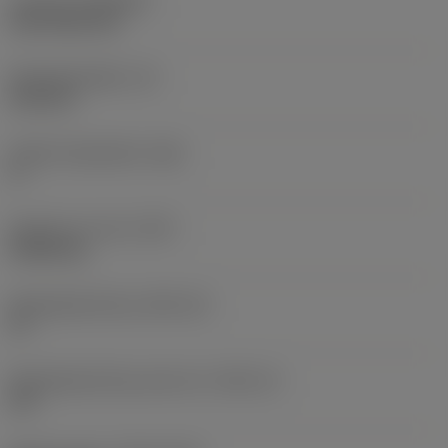
Coating
(COATING)
CVD TiCN+TiN
Wisselplaatdikte
(S)
6,35 mm
Hoofd vrijloophoek
(AN)
0 °
Gewicht van item
(WT)
0,0262 kg
Wisselplaatzitting
(SSC_M)
19
Wisselplaatzitting code inch
(SSC_N)
3/4