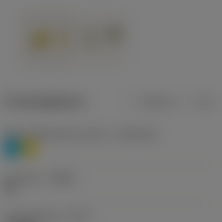
Productgegevens
Metrisch
Inch
Materiaalklassificatie niveau 1
(TMC1ISO)
P
M
Geometrie
(CBMD)
HR
Type bewerking
(CTPT)