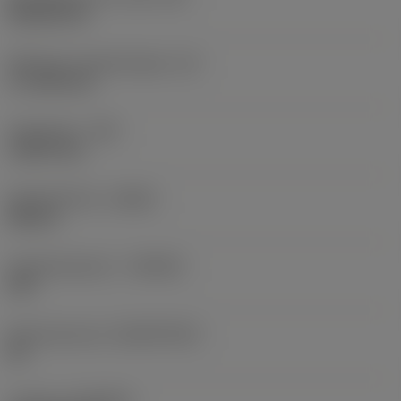
Rhombic 80
Effectieve snijkantlengte
(LE)
17,7439 mm
Hoekradius
(RE)
1,5875 mm
Spoedrichting
(HAND)
Neutral
Hardmetaalsoort
(GRADE)
235
Basismateriaal
(SUBSTRATE)
HC