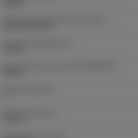
roughing
Montagestijlcode wisselplaat (metrisch)
(IFS)
Cylindrical fixing hole
Diameter bevestigingsgat
(D1)
7,925 mm
Wisselplaatgrootte en vorm
(CUTINT_SIZESHAPE)
CN1906
Snijkant telling
(CEDC)
2
Ingeschreven cirkel
(IC)
19,05 mm
Wisselplaat vorm code
(SC)