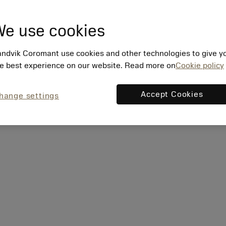
e use cookies
ndvik Coromant use cookies and other technologies to give y
e best experience on our website. Read more on
Cookie policy
Accept Cookies
hange settings