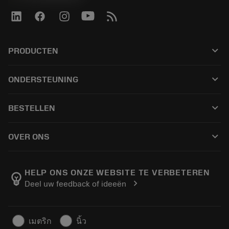
keyboard_arrow_down
PRODUCTEN
Alle tools
keyboard_arrow_down
ONDERSTEUNING
Alle software
Klantenservice
Recycling
keyboard_arrow_down
BESTELLEN
Distributeurs en specialisten
Revisie
Hoe te kopen
Handleidingen en tutorials
Tailor Made
keyboard_arrow_down
OVER ONS
Bestelling
Rekenmachines en apps
Over Sandvik Coromant
Retour
Catalogi en handboeken
Manufacturing wellness
Volg uw bestelling
HELP ONS ONZE WEBSITE TE VERBETEREN
emoji_objects
chevron_right
Deel uw feedback of ideeën
Loopbaan
Vraag een offerte aan
Duurzaam ondernemen
Artikelen
เมตริก
นิ้ว