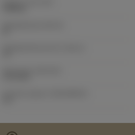
Gewicht van item
(WT)
0,0088 kg
Wisselplaatzitting
(SSC_M)
08
Wisselplaatzitting code inch
(SSC_N)
1/2
Release date
(ValFrom20)
21-02-2015
Introductie vrijgave id
(RELEASEPACK)
15.1