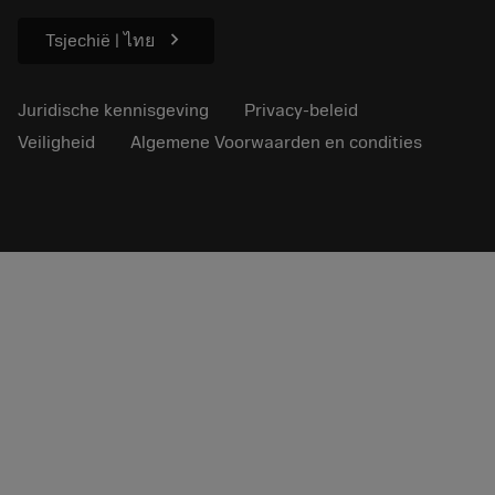
Voor de pers
chevron_right
Tsjechië | ไทย
Juridische kennisgeving
Privacy-beleid
Veiligheid
Algemene Voorwaarden en condities