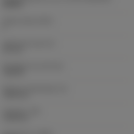
WN0804
Snijkant telling
(CEDC)
6
Ingeschreven cirkel
(IC)
12,7 mm
Wisselplaat vorm code
(SC)
Trigon 80
Effectieve snijkantlengte
(LE)
7,4873 mm
Hoekradius
(RE)
1,1906 mm