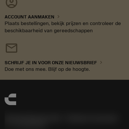
account_circle
chevron_right
ACCOUNT AANMAKEN
Plaats bestellingen, bekijk prijzen en controleer de
beschikbaarheid van gereedschappen
mail
chevron_right
SCHRIJF JE IN VOOR ONZE NIEUWSBRIEF
Doe met ons mee. Blijf op de hoogte.
Sandvik Benelux B.V. - Division Coromant
phone
+31108080280