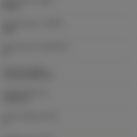
Spoedrichting
(HAND)
Neutral
Hardmetaalsoort
(GRADE)
4305
Basismateriaal
(SUBSTRATE)
HC
Coating
(COATING)
CVD TiCN+Al2O3+TiN
Wisselplaatdikte
(S)
4,7625 mm
Hoofd vrijloophoek
(AN)
0 °