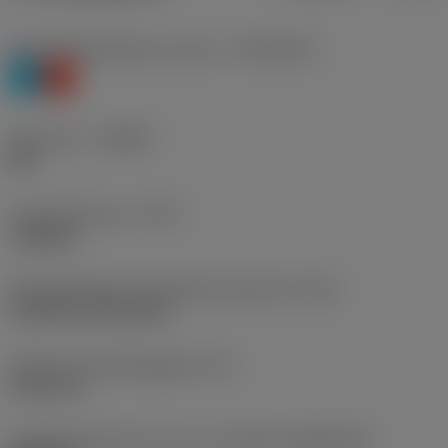
Materiaalklassificatie niveau 1
(TMC1ISO)
P
K
Geometrie
(CBMD)
MR
Type bewerking
(CTPT)
roughing
Montagestijlcode wisselplaat (metrisch)
(IFS)
Cylindrical fixing hole
Diameter bevestigingsgat
(D1)
5,156 mm
Wisselplaatgrootte en vorm
(CUTINT_SIZESHAPE)