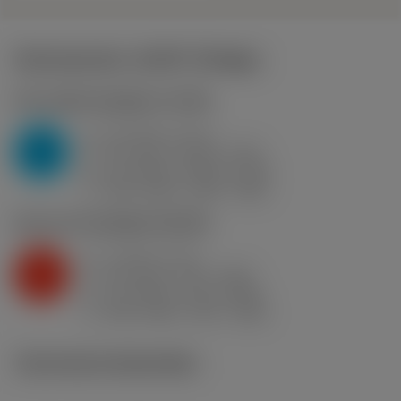
Startwaarden
(KAPR
95 deg
)
P2.1.Z.AN
,
Hardheid: 175 HB
a
3.5 mm (2 - 5)
p
P
f
0.6 mm/r (0.35 - 0.75)
n
h
0.6 mm/r (0.35 - 0.75)
ex
v
265 m/min (310 - 245)
c
K2.2.C.UT
,
Hardheid: 245 HB
a
3 mm (2 - 5)
p
K
f
0.4 mm/r (0.3 - 0.64)
n
h
0.4 mm/r (0.3 - 0.64)
ex
v
255 m/min (275 - 220)
c
Technische illustraties