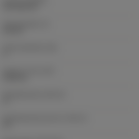
Coating
(COATING)
CVD TiCN+TiN
Wisselplaatdikte
(S)
6,35 mm
Hoofd vrijloophoek
(AN)
0 °
Gewicht van item
(WT)
0,0262 kg
Wisselplaatzitting
(SSC_M)
19
Wisselplaatzitting code inch
(SSC_N)
3/4