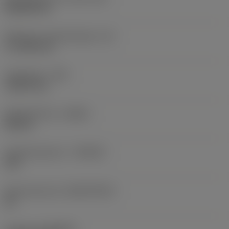
Rhombic 80
Effectieve snijkantlengte
(LE)
17,7439 mm
Hoekradius
(RE)
1,5875 mm
Spoedrichting
(HAND)
Neutral
Hardmetaalsoort
(GRADE)
235
Basismateriaal
(SUBSTRATE)
HC