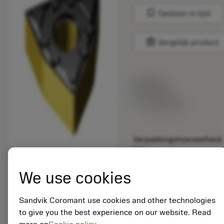
bookmark
Opslaan in lijst
balance
Vergelijk product
Lijstprijs:
33.70 EUR
Beschikbaar
Verpakkingshoeveelheid:
10
ISO: WNMG 08 04 12-
WF 4305
We use cookies
Materiaal-ID:
5725824
Sandvik Coromant use cookies and other technologies
EAN: 10621144
to give you the best experience on our website. Read
ANSI: CNMM 644-HR