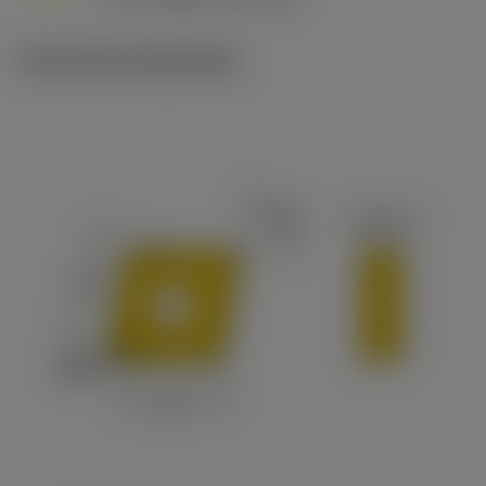
c
Technische illustraties