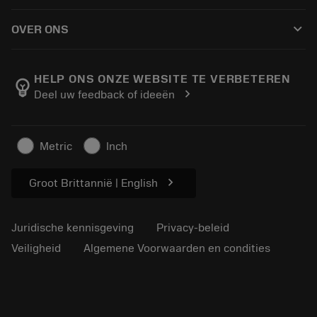
Hoe te kopen
Handleidingen en tutorials
Tailor Made
keyboard_arrow_down
OVER ONS
Bestelling
Rekenmachines en apps
Over Sandvik Coromant
Retour
Catalogi en handboeken
Manufacturing wellness
Volg uw bestelling
HELP ONS ONZE WEBSITE TE VERBETEREN
emoji_objects
chevron_right
Deel uw feedback of ideeën
Loopbaan
Vraag een offerte aan
Duurzaam ondernemen
Artikelen
Metric
Inch
Voor de pers
chevron_right
Groot Brittannië | English
Juridische kennisgeving
Privacy-beleid
Veiligheid
Algemene Voorwaarden en condities