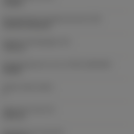
roughing
Montagestijlcode wisselplaat (metrisch)
(IFS)
Cylindrical fixing hole
Diameter bevestigingsgat
(D1)
7,925 mm
Wisselplaatgrootte en vorm
(CUTINT_SIZESHAPE)
CN1906
Snijkant telling
(CEDC)
2
Ingeschreven cirkel
(IC)
19,05 mm
Wisselplaat vorm code
(SC)