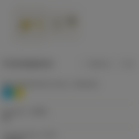
Productgegevens
Metrisch
Inch
Materiaalklassificatie niveau 1
(TMC1ISO)
P
M
Geometrie
(CBMD)
HR
Type bewerking
(CTPT)