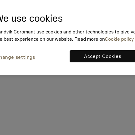
e use cookies
ndvik Coromant use cookies and other technologies to give y
e best experience on our website. Read more on
Cookie policy
Accept Cookies
hange settings