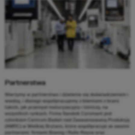
Partnerstwa
Wierzymy w partnerstwo i dzielenie się doświadczeniem i
wiedzą, i dlatego współpracujemy z klientami z branż
takich, jak przemysł motoryzacyjny i lotniczy, na
wszystkich rynkach. Firma Sandvik Coromant jest
członkiem Centrum Badań nad Zaawansowaną Produkcją
(AMRC) w Wielkiej Brytanii, które współpracuje ze swoimi
partnerami: firmami Boeing i Rolls-Royce oraz