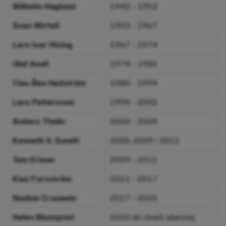
Wilhelm Haglund
1942 - 1953
Sven Wirfelt
1953 - 1967
Lars Ivar Hising
1967 - 1974
Olof Axell
1974 - 1980
Clas Åke Hedström
1980 - 1994
Lars Pettersson
1994 - 2000
Anders Thelin
2000 - 2004
Kenneth V. Sundh
2005-2009 i 2011
Tom Erixon
2009 - 2011
Klas Forsström
2011 - 2017
Nadine Crauwels
2017 - 2020
Helen Blomqvist
2020 do chwili obecnej