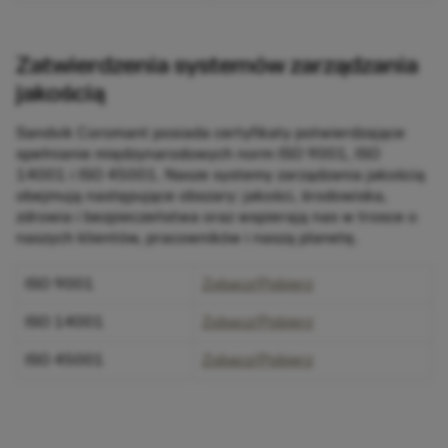
Zatwierdzenia systemów zarządzania
jakością
Sandvik Coromant posiada certyfikaty potwierdzające
spełnianie międzynarodowych norm ISO 9001, ISO
14001 i ISO 45001. Nasze systemy zarządzania jakością
obejmują następujące obszary: jakości, środowiska,
zdrowia i bezpieczeństwa oraz wspierają nas w trosce o
naszych klientów, pracowników i naszą planetę.
ISO 9001
Zobacz/Pobierz
ISO 14001
Zobacz/Pobierz
ISO 45001
Zobacz/Pobierz