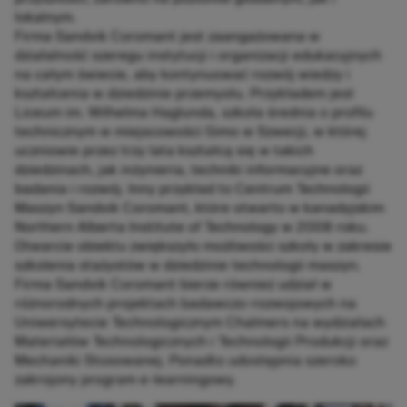
lokalnym.
Firma Sandvik Coromant jest zaangażowana w
działalność szeregu instytucji i organizacji edukacyjnych
na całym świecie, aby kontynuować rozwój wiedzy i
kształcenia w dziedzinie przemysłu. Przykładem jest
Liceum im. Wilhelma Haglunda, szkoła średnia o profilu
technicznym w miejscowości Gimo w Szwecji, w której
uczniowie przez trzy lata kształcą się w takich
dziedzinach, jak inżynieria, techniki informacyjne oraz
badania i rozwój. Inny przykład to Centrum Technologii
Maszyn Sandvik Coromant, które otwarto w kanadyjskim
Northern Alberta Institute of Technology w 2008 roku.
Otwarcie obiektu zwiększyło możliwości szkoły w zakresie
szkolenia stażystów w dziedzinie technologii maszyn.
Firma Sandvik Coromant bierze również udział w
różnorodnych projektach badawczo-rozwojowych na
Uniwersytecie Technologicznym Chalmers na wydziałach
Materiałów Technologicznych i Technologii Produkcji oraz
Mechaniki Stosowanej. Ponadto udostępnia szeroko
zakrojony program e-learningowy.