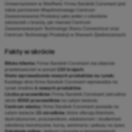
Uniwersytetem w Sheffield. Firma Sandvik Coromant jest
także partnerem Wspólnotowego Centrum
Zaawansowanej Produkcji jako jeden z członków
założycieli z branży, jak również Centrum
Zaawansowanych Technologii Stanu Connecticut oraz
Centrum Technologii Produkcji w Stanach Zjednoczonych.
Fakty w skrócie
Blisko klienta:
Firma Sandvik Coromant ma obecnie
przedstawicieli w ponad
150 krajach
.
Stałe wprowadzanie nowych produktów na rynek:
Każdego dnia firma Sandvik Coromant wprowadza na
rynek średnio
6 nowych produktów
.
Liczba pracowników:
Firma Sandvik Coromant zatrudnia
około
8000 pracowników
na całym świecie.
Centrum wiedzy:
firma Sandvik Coromant posiada na
całym świecie
15 ośrodków
, które oferują klientom,
dystrybutorom, pracownikom, edukatorom i studentom
szkolenia teoretyczne, kursy, seminaria i pokazy na żywo.
Szkolenie online:
Jednym z kursów e-learningowych