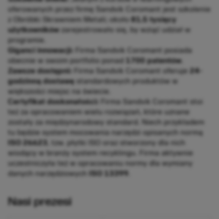
oferowanych przez firmę Sandvik Coromant jest szkolenie
z Obróbki Skrawniem Metali; około
81.5 tysięcy
użytkowników
zarejestrowało się, by wziąć udział w
programie.
Giganci innowacji:
Firma Sandvik Coromant posiada
obecnie w swoim portfolio ponad
1700 patentów
.
Zawsze dostępni:
Firma Sandvik Coromant oferuje
24-
godzinną dostawę
standardowych produktów w
większości miejsc na świecie.
Certyfikat doskonałości:
Firma Sandvik Coromant stoi
też za opracowaniem wielu rozwiązań, które uznane
zostały za międzynarodowy standard. Niech przykładem
tu będzie system mocowania narzędzi opisanych normą
ISO 26623
, tzw. płytki ISO oraz stworzony dla nich
wiodący w branży system recyklingu. Firma aktywnie
uczestniczyła też w opracowaniu normy dla wymiany
danych narzędziowych
ISO 13399
.
Nasi prezesi