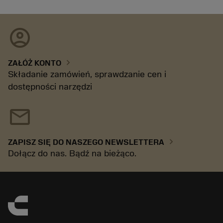
account_circle
chevron_right
ZAŁÓŻ KONTO
Składanie zamówień, sprawdzanie cen i
dostępności narzędzi
mail
chevron_right
ZAPISZ SIĘ DO NASZEGO NEWSLETTERA
Dołącz do nas. Bądź na bieżąco.