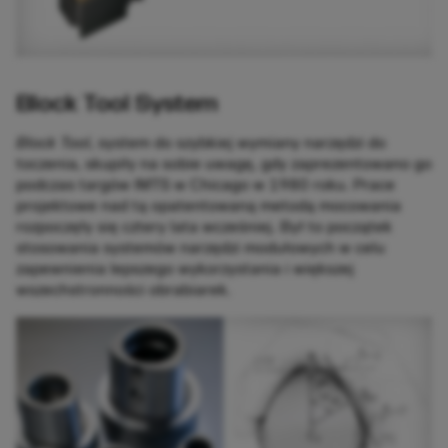
Block Tool System
Block Tool
, system do szybkiej wymiany narzędzi do
toczenia, skupiły na sobie uwagę, gdy zaprezentowano go
podczas targów IMTS w Chicago w 1980 roku. Prace
projektowe nad tą opatentowaną metodą mocowania
rozpoczęły się cztery lata wcześniej. Był to początek
stosowania systemów narzędzi modułowych w celu
zapewnienia lepszego wykorzystania i większej
wszechstronności obrabiarek.