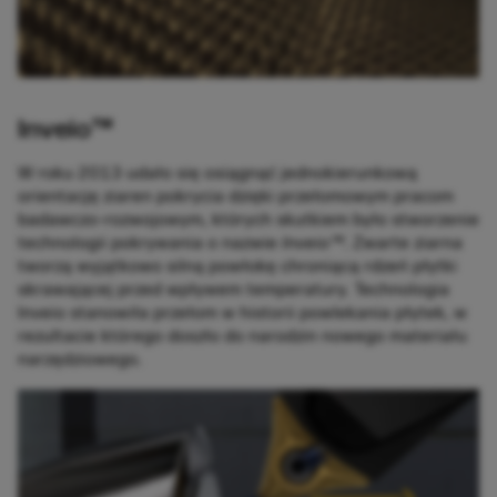
Inveio™
W roku 2013 udało się osiągnąć jednokierunkową
orientację ziaren pokrycia dzięki przełomowym pracom
badawczo-rozwojowym, których skutkiem było stworzenie
technologii pokrywania o nazwie
Inveio™
. Zwarte ziarna
tworzą wyjątkowo silną powłokę chroniącą rdzeń płytki
skrawającej przed wpływem temperatury. Technologia
Inveio stanowiła przełom w historii powlekania płytek, w
rezultacie którego doszło do narodzin nowego materiału
narzędziowego.