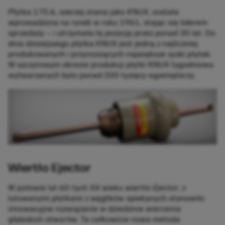
Płytka 170.6, szerzej znana jako
KNUX
, została
wprowadzona na rynek w roku 1961, stając się liderem
sprzedaży – i utrzymała tę pozycję przez ponad 30 lat. Do
dnia dzisiejszego płytka KNUX jest jedną z najliczniej
produkowanych i przynoszących największe zyski płytek.
W szczytowym okresie produkcji płytki KNUX tygodniowo
wytwarzanych było ponad 200 tysięcy egzemplarzy.
Wiertło Ejector
W połowie lat 60-tych XX wieku wiertło
Ejector
, z
lutowanymi płytkami z węglików spiekanych stanowiło
innowacyjne rozwiązanie w dziedzinie wiercenia
głębokich otworów. Ta całkowicie nowa metoda