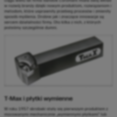
ciągu wielu lat firma Sandvik Coromant miała swój wkład
w rozwój branży dzięki nowym produktom, rozwiązaniom i
metodom, które usprawniły przebieg procesów i zmieniły
sposób myślenia. Drobne jak i znaczące innowacje są
sercem działalności firmy. Oto kilka z nich, z których
jesteśmy szczególnie dumni.
T-Max i płytki wymienne
W roku 1957 skrobaki stały się pierwszym produktem z
mocowanymi mechanicznie „wymiennymi płytkami” lub