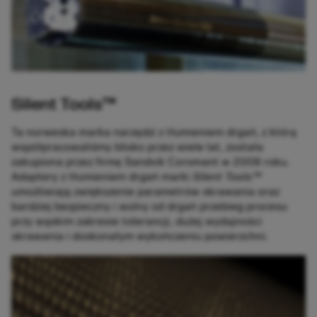
Silent Tools™
Ta norweska marka narzędzi z tłumieniem drgań, z którą
współpracowaliśmy blisko przez wiele lat, została
zakupiona przez firmę Sandvik Coromant w 2008 roku.
Adaptery z tłumieniem drgań marki
Silent Tools™
umożliwiają zwiększenie parametrów skrawania oraz
bardziej bezpieczny i wolny od drgań przebieg procesu
przy wąskim zakresie tolerancji, dużej wydajności
skrawania i doskonałym wykończeniu powierzchni.