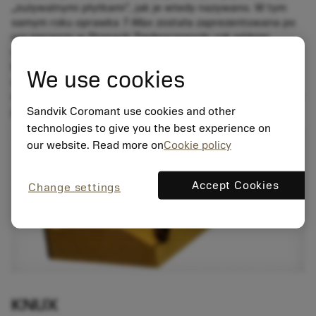
„zużywalnymi płytkami”, jak je wtedy nazywano. W tym
samym roku oprawka
T-Max
została zaprezentowana po
raz pierwszy w Stanach Zjednoczonych; rok później
oprawka T-Max stała się okrętem flagowym firmy w
Europie w sektorze wymiennych płytek. Narodziny
We use cookies
oprawki T-Max i korzystanie z wymiennych płytek stały
się początkiem wielkiej zmiany w prowadzeniu obróbki i w
Sandvik Coromant use cookies and other
jej produktywności.
technologies to give you the best experience on
our website. Read more on
Cookie policy
Accept Cookies
Change settings
KNUX