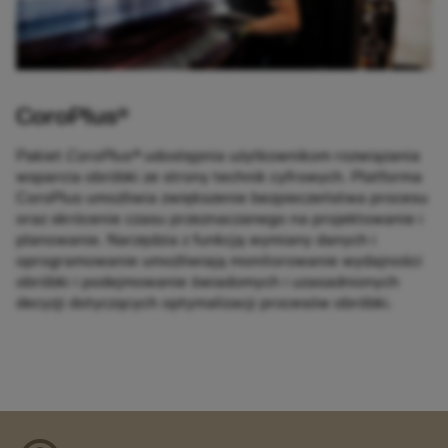
CoroPlus®
Pakiet
CoroPlus®
udostępnia użytkownikom rozwiązania
wsparcia obróbki ze strony technik cyfrowych. Platforma
CoroPlus umożliwia zwiększenie bezpieczeństwa procesu
oraz skrócenie czasu przeznaczanego na projektowanie i
planowanie. Narzędzia z funkcją wymiany danych i
oprogramowanie umożliwiają monitorowanie wydajności
obróbki i podejmowanie świadomych i uzasadnionych
decyzji dotyczących optymalizacji procesów obróbki.