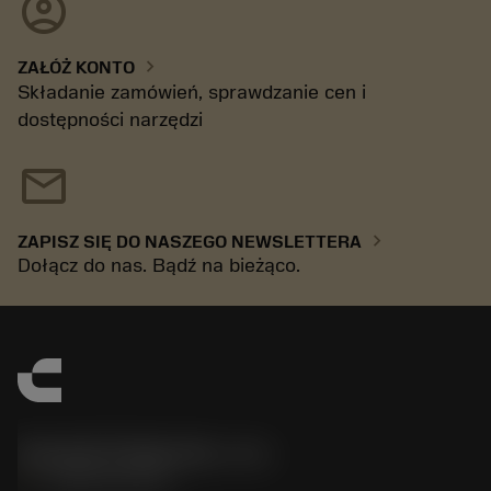
account_circle
chevron_right
ZAŁÓŻ KONTO
Składanie zamówień, sprawdzanie cen i
dostępności narzędzi
mail
chevron_right
ZAPISZ SIĘ DO NASZEGO NEWSLETTERA
Dołącz do nas. Bądź na bieżąco.
Sandvik Polska Sp. z o.o.
phone
+48222922347