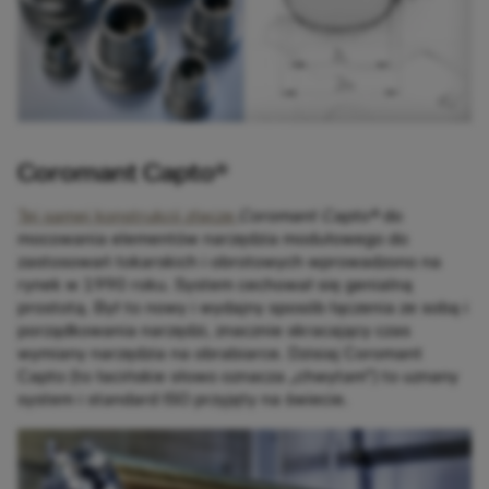
Coromant Capto®
Tej samej konstrukcji złącze
Coromant Capto®
do
mocowania elementów narzędzia modułowego do
zastosowań tokarskich i obrotowych wprowadzono na
rynek w 1990 roku. System cechował się genialną
prostotą. Był to nowy i wydajny sposób łączenia ze sobą i
porządkowania narzędzi, znacznie skracający czas
wymiany narzędzia na obrabiarce. Dzisiaj Coromant
Capto (to łacińskie słowo oznacza „chwytam”) to uznany
system i standard ISO przyjęty na świecie.