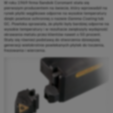
W roku 1969 firma Sandvik Coromant stała się
pierwszym producentem na świecie, który wprowadził na
rynek płytki węglikowe odporne na wysokie temperatury
dzięki powłoce ochronnej o nazwie
Gamma Coating
lub
GC. Powłoka sprawiała, że płytki były bardziej odporne na
wysokie temperatury i w rezultacie zwiększyły wydajność
skrawania metalu przez klientów nawet o 50 procent.
Stały się również podstawą do stworzenia dzisiejszej
generacji wielokrotnie powlekanych płytek do toczenia,
frezowania i wiercenia.