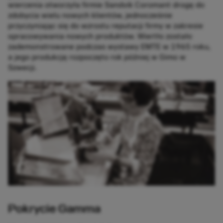
wiercenia otworzyła firmie Sandvik Coromant drogę do
zdobycia wielu nowych klientów, jednocześnie
przyczyniając się do wzrostu reputacji firmy w zakresie
opracowywania nowych produktów. Wiertło zostało
zademonstrowane podczas wystawy EMTE w 1965 roku,
a jego produkcję rozpoczęto rok później w Gimo w
Szwecji.
Pokrycie Gamma