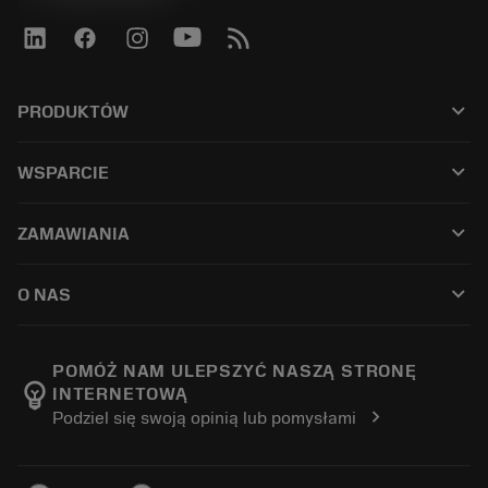
keyboard_arrow_down
PRODUKTÓW
すべてのツール
keyboard_arrow_down
WSPARCIE
すべてのソフトウェア
カスタマーサービス
リサイクル
keyboard_arrow_down
ZAMAWIANIA
販売店および専門家
再生処理
購入方法
ガイドとチュートリアル
テーラーメード
keyboard_arrow_down
O NAS
注文
計算ツールとアプリ
サンドビック・コロマントについて
戻る
カタログおよびハンドブック
Manufacturing Wellness
注文を追跡する
POMÓŻ NAM ULEPSZYĆ NASZĄ STRONĘ
emoji_objects
INTERNETOWĄ
経歴
見積もりを作成する
chevron_right
Podziel się swoją opinią lub pomysłami
サステナブルな事業
記事