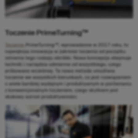
Toczenie PrimeTurning™
Toczenie
PrimeTurning™
, wprowadzone w 2017 roku, to
największa innowacja w zakresie toczenia od początku
istnienia tego rodzaju obróbki. Nowa koncepcja obejmuje
techniki i narzędzia odmienne od wszystkiego, czego
próbowano wcześniej. Ta nowa metoda umożliwia
toczenie we wszystkich kierunkach, co jest rozwiązaniem
o wiele bardziej wydajnym i produktywnym w porównaniu
z konwencjonalnym toczeniem, czego skutkiem jest
skokowy wzrost produktywności.