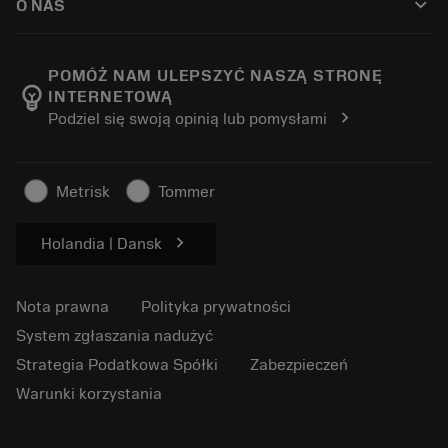
keyboard_arrow_down
O NAS
Zamówienie
Kalkulatory i aplikacje
O firmie Sandvik Coromant
Powrót
Katalogi i podręczniki
Wytwarzanie dobrostanu
Śledź swoje zamówienie
POMÓŻ NAM ULEPSZYĆ NASZĄ STRONĘ
emoji_objects
INTERNETOWĄ
Kariera
Złóż ofertę
chevron_right
Podziel się swoją opinią lub pomysłami
Zrównoważony biznes
Artykuły
Do prasy
Metrisk
Tommer
chevron_right
Holandia | Dansk
Nota prawna
Polityka prywatności
System zgłaszania nadużyć
Strategia Podatkowa Spółki
Zabezpieczeń
Warunki korzystania