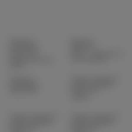
(Informacje
(Broszury)
zmówieniowe)
2026-05-27
2026-05-28
RAL90 – wszechstronny
Ordering information
frez do aluminium
RAL90
(Informacje
(Uchwyty mocujące do
zmówieniowe)
różnych obrabiarek)
2026-05-04
2026-04-16
Untitled
(Uchwyty mocujące do
(Uchwyty mocujące do
różnych obrabiarek)
różnych obrabiarek)
2026-04-16
2026-04-16