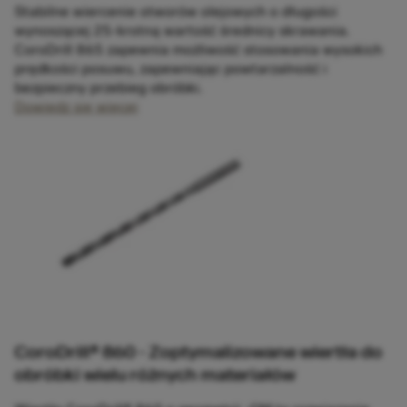
Stabilne wiercenie otworów olejowych o długości
wynoszącej 25-krotną wartość średnicy skrawania.
CoroDrill 865 zapewnia możliwość stosowania wysokich
prędkości posuwu, zapewniając powtarzalność i
bezpieczny przebieg obróbki.
Dowiedz się więcej
CoroDrill® 860 - Zoptymalizowane wiertła do
obróbki wielu różnych materiałów