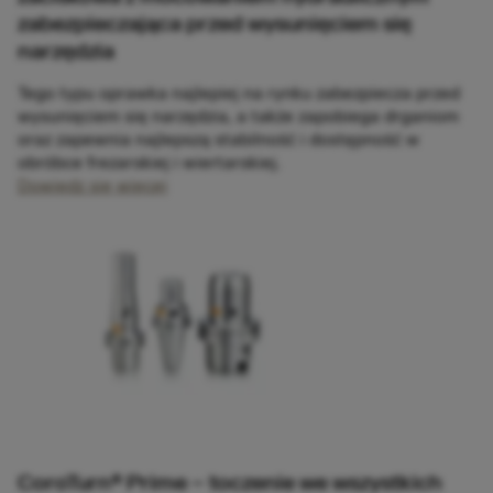
zabezpieczająca przed wysunięciem się
narzędzia
Tego typu oprawka najlepiej na rynku zabezpiecza przed
wysunięciem się narzędzia, a także zapobiega drganiom
oraz zapewnia najlepszą stabilność i dostępność w
obróbce frezarskiej i wiertarskiej.
Dowiedz się więcej
CoroTurn®​ Prime – toczenie we wszystkich