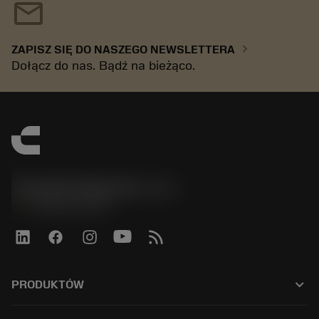
mail
chevron_right
ZAPISZ SIĘ DO NASZEGO NEWSLETTERA
Dołącz do nas. Bądź na bieżąco.
Sandvik Polska Sp. z o.o.
phone
+48222922347
keyboard_arrow_down
PRODUKTÓW
All tools