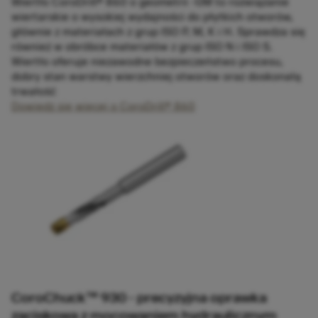
Wiertło CoroDrill® 860 o geometrii -GM to rozwiązanie
wiertarskie o wysokiej wydajności do płytkich otworów,
głównie z materiałach z grup ISO P, M, K i H. Sprawdza się
również w obróbce materiałów z grup ISO N i ISO S.
Wiertło oferuje niezawodne bezpieczeństwo procesu,
dobry stan warstwy wierzchniej otworów oraz doskonałą
trwałość
Dowiedz się więcej o CoroDrill® 860
CoroChuck™ 930 - precyzyjna oprawka
zaciskowa z mocowaniem hydraulicznym