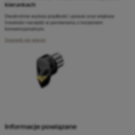
kierunkach
Dwukrotnie wyższa prędkość i posuw oraz większa
trwałości narzędzi w porównaniu z toczeniem
konwencjonalnym.
Dowiedz się więcej
Informacje powiązane