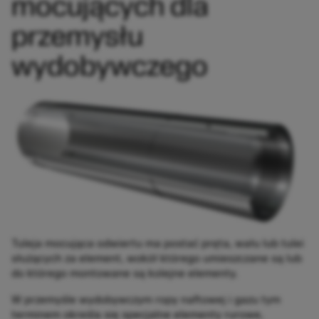
mocujących dla
przemysłu
wydobywczego
Tuleja mocująca odwiertu ma postać pręta, wału lub tulei
służących za element, wokół którego umieszczane są lub
do którego montowane są kolejne elementy.
W przemyśle wydobywczym ropy naftowej i gazu tym
terminem określa się specjalne elementy rurowe,