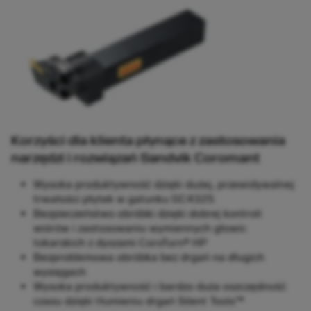
Korzyści dla klienta płynące z zastosowania
narzędzi i rozwiązań Sandvik Coromant
Wysoka produktywność dzięki dużej, przewidywalnej
trwałości płytek w gatunku GC4325
Bezpieczeństwo obróbki dzięki dobrej kontroli
wiórów i zastosowaniu wymiennych głowic
tokarskich z dyszami CoroTurn® HP
Bezproblemowa obróbka bez drgań na długich
wysięgach
Wysoka produktywność i bardzo duża oszczędność
czasu dzięki tłumieniu drgań Silent Tools™