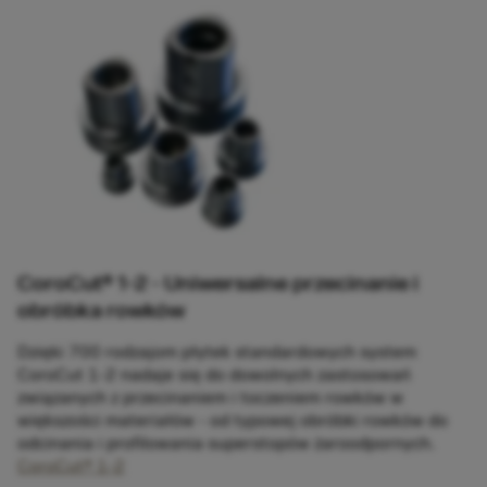
CoroCut® 1-2 - Uniwersalne przecinanie i
obróbka rowków
Dzięki 700 rodzajom płytek standardowych system
CoroCut 1-2 nadaje się do dowolnych zastosowań
związanych z przecinaniem i toczeniem rowków w
większości materiałów - od typowej obróbki rowków do
odcinania i profilowania superstopów żaroodpornych.
CoroCut® 1-2