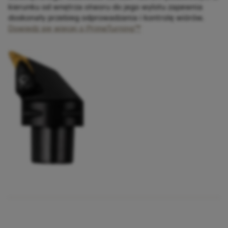
kierunku od wnętrza otworu do jego wylotu zapewnia
doskonały przebieg odprowadzania i kontrolę wiórów.
Dowiedz się więcej o PrimeTurning™