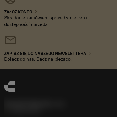
chevron_right
ZAŁÓŻ KONTO
Składanie zamówień, sprawdzanie cen i
dostępności narzędzi
mail
chevron_right
ZAPISZ SIĘ DO NASZEGO NEWSLETTERA
Dołącz do nas. Bądź na bieżąco.
Sandvik Polska Sp. z o.o.
phone
+48222922347