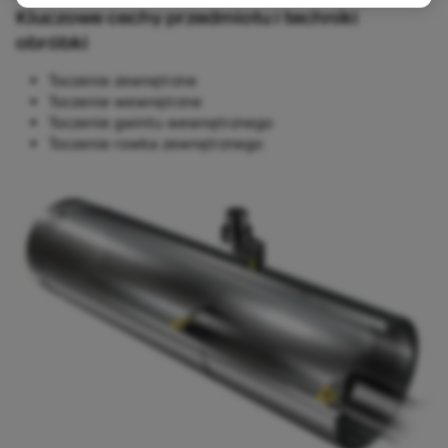
Kluczowe cechy przedmiotu i techniki
obróbki
Toczenie zewnętrzne
Toczenie wewnętrzne
Toczenie gwintu wewnętrznego
Toczenie rowka zewnętrznego