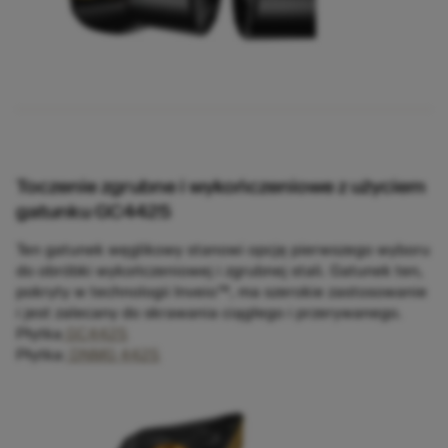
Toczenie zgrubne i wykończeniowe z użyciem
gatunku GC4425
Ten gatunek węglikowy stanowi opcję pierwszego wyboru
do obróbki wykończeniowej i zgrubnej stali. Gatunek ten,
pokryty w technologii Inveio™, ma szerokie zastosowanie
i jest zalecany do skrawania ciągłego i przerywanego.
Płytka
GC4425
Płytka:
DNMG 4425