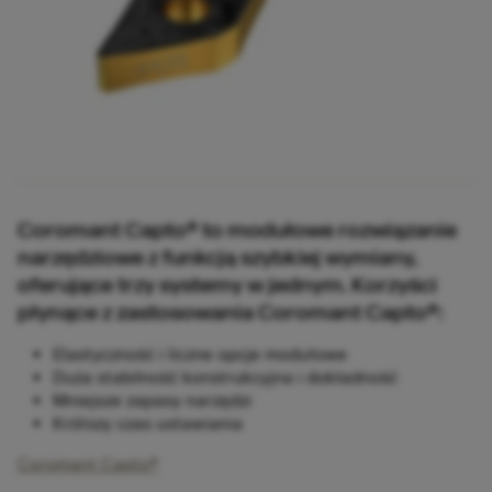
Coromant Capto® to modułowe rozwiązanie
narzędziowe z funkcją szybkiej wymiany,
oferujące trzy systemy w jednym. Korzyści
płynące z zastosowania Coromant Capto®:
Elastyczność i liczne opcje modułowe
Duża stabilność konstrukcyjna i dokładność
Mniejsze zapasy narzędzi
Krótszy czas ustawiania
Coromant Capto®