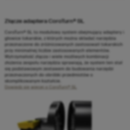
Złącze adaptera CoroTurn® SL
CoroTurn® SL to modułowy system obejmujący adaptery i
głowice tokarskie, z których można składać narzędzia
przeznaczone do zróżnicowanych zastosowań tokarskich
przy minimalnej liczbie zastosowanych elementów.
Wytrzymałość złącza i wiele możliwych kombinacji
złożenia zespołu narzędzia sprawiają, że system ten stał
się podstawowym zestawem do budowania narzędzi
przeznaczonych do obróbki przedmiotów o
skomplikowanym kształcie.
Dowiedz się więcej o CoroTurn® SL