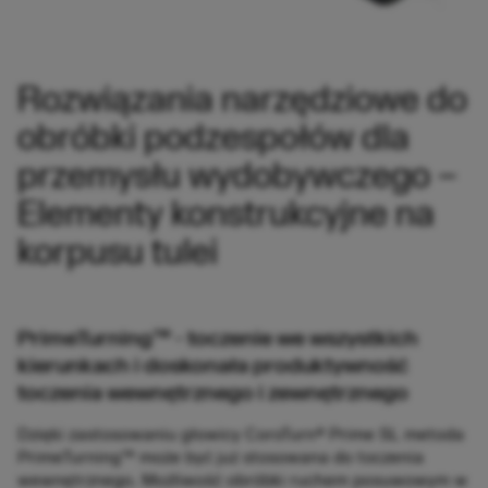
Rozwiązania narzędziowe do
obróbki podzespołów dla
przemysłu wydobywczego –
Elementy konstrukcyjne na
korpusu tulei
PrimeTurning™ - toczenie we wszystkich
kierunkach i doskonała produktywność
toczenia wewnętrznego i zewnętrznego
Dzięki zastosowaniu głowicy CoroTurn® Prime SL metoda
PrimeTurning™ może być już stosowana do toczenia
wewnętrznego. Możliwość obróbki ruchem posuwowym w