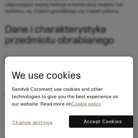
odgrywające ważną funkcję w konstrukcji zespołu lub
systemu, np. trzpień gazodźwigu czy trzpień pakera.
Dane i charakterystyka
przedmiotu obrabianego
Materiały
Super 13Cr – niskowęglowa stal martenzytyczna o
We use cookies
dużej odporności na korozję
Sandvik Coromant use cookies and other
Właściwości
technologies to give you the best experience on
our website. Read more on
Cookie policy
Średnica zewnętrzna ≈ 100 mm (4 cale)
Średnica wewnętrzna ≈ 75 mm (3 cale)
Długość ≈ 480 mm (19 cali)
Accept Cookies
Change settings
Maks. 28 HRc