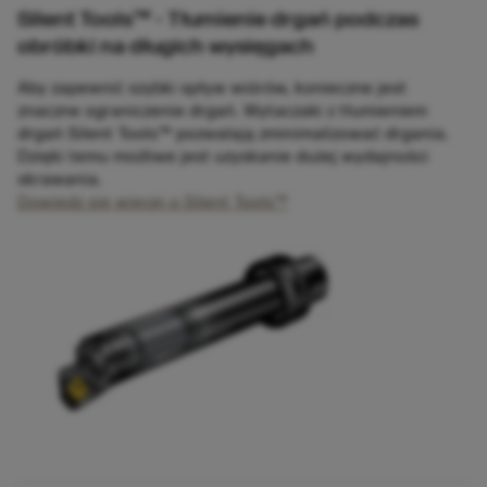
Silent Tools™ - Tłumienie drgań podczas
obróbki na długich wysięgach
Aby zapewnić szybki spływ wiórów, konieczne jest
znaczne ograniczenie drgań. Wytaczaki z tłumieniem
drgań Silent Tools™ pozwalają zminimalizować drgania.
Dzięki temu możliwe jest uzyskanie dużej wydajności
skrawania.
Dowiedz się więcej o Silent Tools™