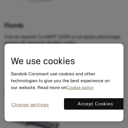
Romb
Frez do łopatek CoroMill® 300B to narzędzie pierwszego
wyboru do zgrubnej obróbki rombu.
We use cookies
Sandvik Coromant use cookies and other
technologies to give you the best experience on
our website. Read more on
Cookie policy
CoroMill 300
Accept Cookies
Change settings