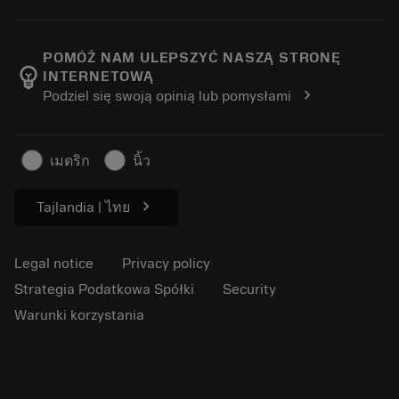
Order
Calculators and apps
About Sandvik Coromant
Return
Catalogues and handbooks
Manufacturing wellness
Track your order
POMÓŻ NAM ULEPSZYĆ NASZĄ STRONĘ
emoji_objects
INTERNETOWĄ
Career
Make a quotation
chevron_right
Podziel się swoją opinią lub pomysłami
Sustainable business
Artykuły
For press
เมตริก
นิ้ว
chevron_right
Tajlandia | ไทย
Legal notice
Privacy policy
Strategia Podatkowa Spółki
Security
Warunki korzystania